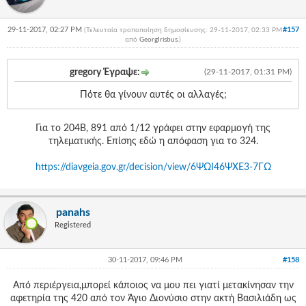
29-11-2017, 02:27 PM
#157
(Τελευταία τροποποίηση δημοσίευσης: 29-11-2017, 02:33 PM
από
GeorgIrisbus
.
)
gregory Έγραψε:
(29-11-2017, 01:31 PM)
Πότε θα γίνουν αυτές οι αλλαγές;
Για το 204Β, 891 από 1/12 γράφει στην εφαρμογή της
τηλεματικής. Επίσης εδώ η απόφαση για το 324.
https://diavgeia.gov.gr/decision/view/6ΨΩΙ46ΨΧΕ3-7ΓΩ
panahs
Registered
30-11-2017, 09:46 PM
#158
Aπό περιέργεια,μπορεί κάποιος να μου πει γιατί μετακίνησαν την
αφετηρία της 420 από τον Άγιο Διονύσιο στην ακτή Βασιλιάδη ως