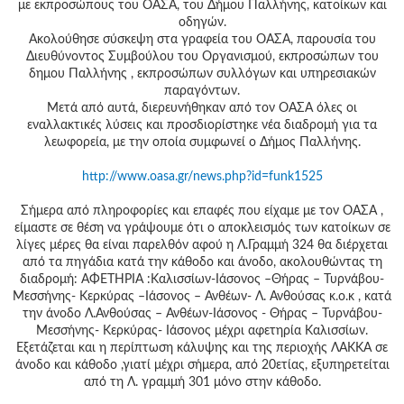
με εκπροσώπους του ΟΑΣΑ, του Δήμου Παλλήνης, κατοίκων και
οδηγών.
Ακολούθησε σύσκεψη στα γραφεία του ΟΑΣΑ, παρουσία του
Διευθύνοντος Συμβούλου του Οργανισμού, εκπροσώπων του
δημου Παλλήνης , εκπροσώπων συλλόγων και υπηρεσιακών
παραγόντων.
Μετά από αυτά, διερευνήθηκαν από τον ΟΑΣΑ όλες οι
εναλλακτικές λύσεις και προσδιορίστηκε νέα διαδρομή για τα
λεωφορεία, με την οποία συμφωνεί ο Δήμος Παλλήνης.
http://www.oasa.gr/news.php?id=funk1525
Σήμερα από πληροφορίες και επαφές που είχαμε με τον ΟΑΣΑ ,
είμαστε σε θέση να γράψουμε ότι ο αποκλεισμός των κατοίκων σε
λίγες μέρες θα είναι παρελθόν αφού η Λ.Γραμμή 324 θα διέρχεται
από τα πηγάδια κατά την κάθοδο και άνοδο, ακολουθώντας τη
διαδρομή: ΑΦΕΤΗΡΙΑ :Καλισσίων-Ιάσονος –Θήρας – Τυρνάβου-
Μεσσήνης- Κερκύρας –Ιάσονος – Ανθέων- Λ. Ανθούσας κ.ο.κ , κατά
την άνοδο Λ.Ανθούσας – Ανθέων-Ιάσονος - Θήρας – Τυρνάβου-
Μεσσήνης- Κερκύρας- Ιάσονος μέχρι αφετηρία Καλισσίων.
Εξετάζεται και η περίπτωση κάλυψης και της περιοχής ΛΑΚΚΑ σε
άνοδο και κάθοδο ,γιατί μέχρι σήμερα, από 20ετίας, εξυπηρετείται
από τη Λ. γραμμή 301 μόνο στην κάθοδο.