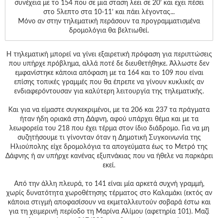
Γεια
συνέχεια με το 154 που σε μια σταση λεει σε 20’ και εχει πέσει
σου,
στο 5λεπτο στα 10-11’ και πάει λέγοντας...
Επισκέπτη!
Μόνο αν στην τηλεματική περάσουν τα προγραμματισμένα
δρομολόγια θα βελτιωθεί.
Σύνδεση
Η τηλεματική μπορεί να γίνει εξαιρετική πρόφαση για περιπτώσεις
Εγγραφή
που υπήρχε πρόβλημα, αλλά ποτέ δε διευθετήθηκε. Άλλωστε δεν
εμφανίστηκε κάποια απόφαση με τα 164 και το 109 που είναι
επίσης τοπικές γραμμές που θα έπρεπε να γίνουν κυκλικές αν
ενδιαφερόντουσαν για καλύτερη λειτουργία της τηλεματικής.
Και για να είμαστε συγκεκριμένοι, με τα 206 και 237 τα πράγματα
ήταν ήδη οριακά στη Δάφνη, αφού υπάρχει θέμα και με τα
λεωφορεία του 218 που έχει τέρμα στον ίδιο διάδρομο. Για να μη
συζητήσουμε τι γίνονταν όταν η Δημοτική Συγκοινωνία της
Ηλιούπολης είχε δρομολόγια τα απογεύματα έως το Μετρό της
Δάφνης ή αν υπήρχε κανένας εξυπνάκιας που να ήθελε να παρκάρει
εκεί.
Από την άλλη πλευρά, το 141 είναι μία αρκετά συχνή γραμμή,
χωρίς δυνατότητα χωροθέτησης τέρματος στο Καλαμάκι (εκτός αν
κάποια στιγμή αποφασίσουν να εκμεταλλευτούν σοβαρά έστω και
για τη χειμερινή περίοδο τη Μαρίνα Αλίμου (αφετηρία 101). Μαζί