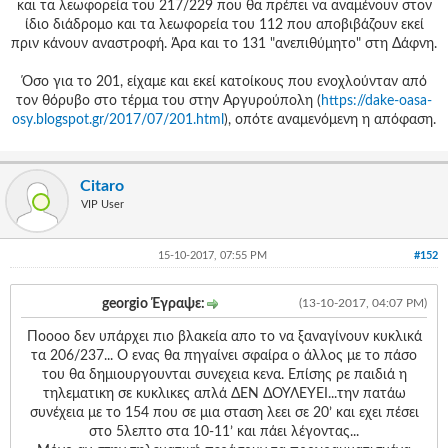
και τα λεωφορεία του 217/229 που θα πρέπει να αναμένουν στον
ίδιο διάδρομο και τα λεωφορεία του 112 που αποβιβάζουν εκεί
πριν κάνουν αναστροφή. Άρα και το 131 "ανεπιθύμητο" στη Δάφνη.
Όσο για το 201, είχαμε και εκεί κατοίκους που ενοχλούνταν από
τον θόρυβο στο τέρμα του στην Αργυρούπολη (
https://dake-oasa-
osy.blogspot.gr/2017/07/201.html
), οπότε αναμενόμενη η απόφαση.
Citaro
VIP User
15-10-2017, 07:55 PM
#152
georgio Έγραψε:
(13-10-2017, 04:07 PM)
Ποοοο δεν υπάρχει πιο βλακεία απο το να ξαναγίνουν κυκλικά
τα 206/237... Ο ενας θα πηγαίνει σφαίρα ο άλλος με το πάσο
του θα δημιουργουνται συνεχεια κενα. Επίσης ρε παιδιά η
τηλεματικη σε κυκλικες απλά ΔΕΝ ΔΟΥΛΕΥΕΙ...την πατάω
συνέχεια με το 154 που σε μια σταση λεει σε 20’ και εχει πέσει
στο 5λεπτο στα 10-11’ και πάει λέγοντας...