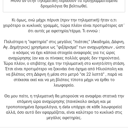
Μόνο αν στην τηλεματική περάσουν τα προγραμματισμένα
δρομολόγια θα βελτιωθεί.
Kι όμως, ενώ μέχρι πέρυσι (πριν την τηλεματική) ήταν ο,τι
χειρότερο οι κυκλικές γραμμές, τώρα πλέον είναι προτιμότερες απ΄
ότι αυτές με αφετηρία/τέρμα. Τι εννοώ :
Παλιότερα η "αφετηρία" στις μεγάλες "πιάτσες" (Ακαδημία, Δάφνη,
Αγ. Δημήτριος) χρησίμευε ως "φιξάρισμα" των αναχωρήσεων , ώστε
ο κόσμος να έχει κάποια στοιχεία αναφοράς για τις ώρες
αναχώρησης (αν και οι πίνακες πολλές φορές δεν τηρούνταν).
Τώρα πλέον, ο επιβάτης έχει την τηλεματική στο κινητό/στη στάση.
Έτσι είναι προτιμότερο να ξεκινάει ένα όχημα από Ηλιούπολη και
να βλέπεις στη Δάφνη ή μέσα στο μετρό "σε 22 λεπτά" , παρά να
στέκεσαι εκεί και να μη βλέπεις τίποτα μέχρι να έρθει το
λεωφορείο.
Θα μου πείτε, η τηλεματική θα μπορούσε να αναφέρει στατικά την
επόμενη ώρα αναχώρησης (πανεύκολο ακόμη και με
τροποποιημένα δρομολόγια, η data υπάρχει σε κάθε λεωφορείο)
αλλά, όσο αυτό δεν εφαρμόζεται, είναι καλύτερο το κυκλικό στις
μεγάλες αφετηρίες.