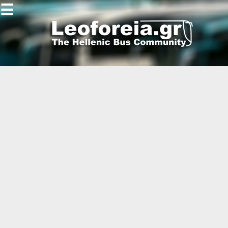
☰
Gallery
Open
Gallery
-
-
-
-
-
-
-
-