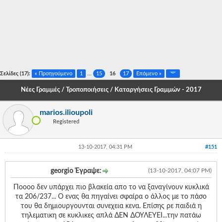
-
-
-
-
Σελίδες (17):
« Προηγούμενο
1
...
15
16
17
Επόμενο »
-
Νέες Γραμμές / Τροποποιήσεις / Καταργήσεις Γραμμών - 2017
-
marios.ilioupoli
-
Registered
-
13-10-2017, 04:31 PM
#151
-
-
georgio Έγραψε:
(13-10-2017, 04:07 PM)
Ποοοο δεν υπάρχει πιο βλακεία απο το να ξαναγίνουν κυκλικά
-
τα 206/237... Ο ενας θα πηγαίνει σφαίρα ο άλλος με το πάσο
-
του θα δημιουργουνται συνεχεια κενα. Επίσης ρε παιδιά η
τηλεματικη σε κυκλικες απλά ΔΕΝ ΔΟΥΛΕΥΕΙ...την πατάω