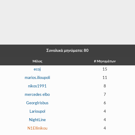
-
-
-
-
-
Συνολικά μηνύματα: 80
-
Μέλος
# Μηνυμάτων
ecoj
15
-
marios.ilioupoli
11
-
nikos1991
8
-
mercedes elbo
7
GeorgIrisbus
6
-
Larioupol
4
-
NightLine
4
-
N1Ellinikou
4