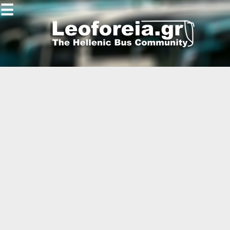
☰
Gallery
Open
Gallery
-
-
-
-
-
-
-
-