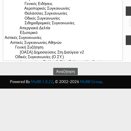
Γεια
σου,
Επισκέπτη!
Σύνδεση
Εγγραφή
Powered By
MyBB 1.8.22
, © 2002-2026
MyBB Group
.