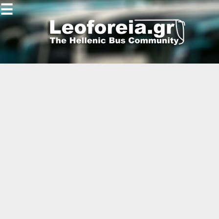
☰
Gallery
Open
Gallery
-
-
-
-
-
-
-
-