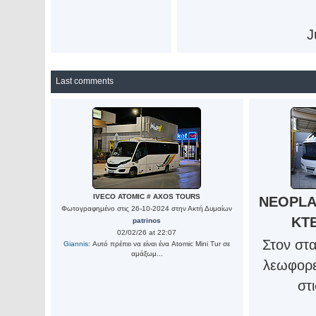
J
Last comments
IVECO ATOMIC # AXOS TOURS
NEOPLA
Φωτογραφημένο στις 26-10-2024 στην Ακτή Δυμαίων
ΚΤ
patrinos
02/02/26 at 22:07
Στον στ
Giannis
: Αυτό πρέπει να είναι ένα Atomic Mini Tur σε
αμάξωμ...
λεωφορε
στ