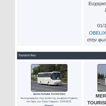
Ευχαρισ
01/1
OBELIX
στην φω
Random files
BOVA FUTURA ΤΟΥΡΙΣΤΙΚΟ
MER
Φωτογραφημένο στην άνοδο της λεωφόρου Κηφισού,
στο ύψος των Τριών Γεφυρών. 22/6/2025.
TOURISM
Giannis