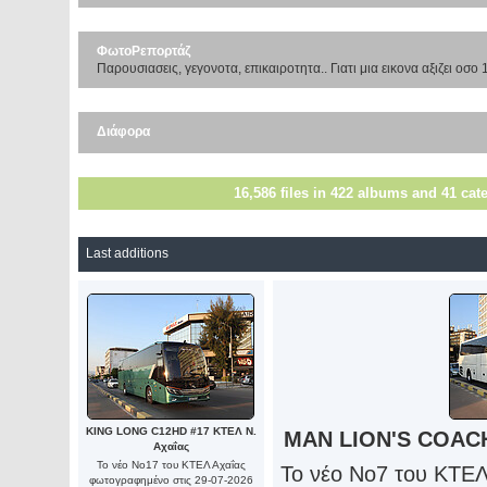
ΦωτοΡεπορτάζ
Παρουσιασεις, γεγονοτα, επικαιροτητα.. Γιατι μια εικονα αξιζει οσο 
Διάφορα
16,586
files in
422
albums and
41
cate
Last additions
KING LONG C12HD #17 ΚΤΕΛ Ν.
MAN LION'S COACH
Αχαΐας
Το νέο Νο17 του ΚΤΕΛ Αχαΐας
Το νέο Νο7 του ΚΤΕ
φωτογραφημένο στις 29-07-2026