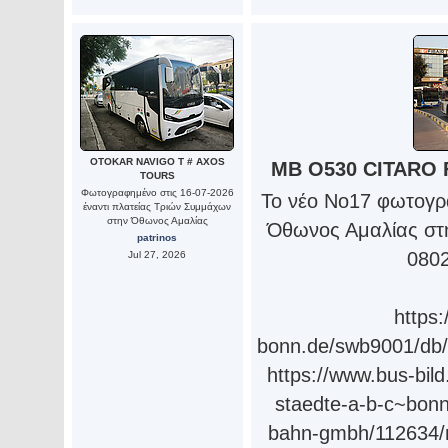
OTOKAR NAVIGO T # AXOS
MB O530 CITARO 
TOURS
Φωτογραφημένο στις 16-07-2026
Το νέο Νο17 φωτογρ
έναντι πλατείας Τριών Συμμάχων
στην Όθωνος Αμαλίας
Όθωνος Αμαλίας σ
patrinos
080
Jul 27, 2026
https
bonn.de/swb9001/db/
https://www.bus-bild
staedte-a-b-c~bonn
bahn-gmbh/112634/mb