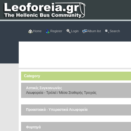
Home
Register
Login
Album list
Search
Category
Αστικές Συγκοινωνίες
Λεωφορεία - Τρόλεϊ / Μέσα Σταθερής Τροχιάς
Προαστιακά - Υπεραστικά Λεωφορεία
Φορτηγά