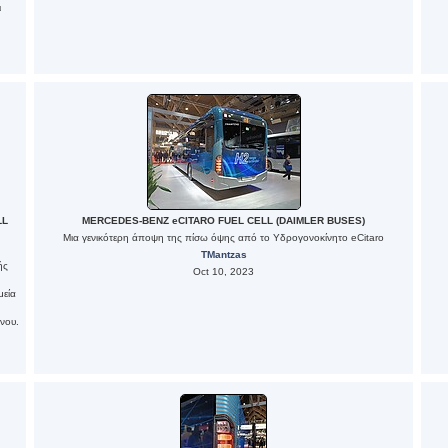
ι
LL
MERCEDES-BENZ eCITARO FUEL CELL (DAIMLER BUSES)
Μια γενικότερη άποψη της πίσω όψης από το Υδρογονοκίνητο eCitaro
TMantzas
ής
Oct 10, 2023
μεία
νου.