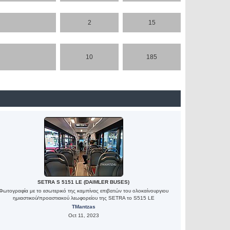
2
15
10
185
SETRA S 5151 LE (DAIMLER BUSES)
Φωτογραφία με το εσωτερικό της καμπίνας επιβατών του ολοκαίνουργιου
ημιαστικού/προαστιακού λεωφορείου της SETRA το S515 LE
TMantzas
Oct 11, 2023