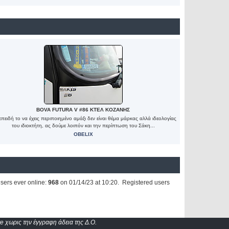
BOVA FUTURA V #86 ΚΤΕΛ ΚΟΖΑΝΗΣ
επειδή το να έχεις περιποιημένο αμάξι δεν είναι θέμα μάρκας αλλά ιδεολογίας
του ιδιοκτήτη, ας δούμε λοιπόν και την περίπτωση του Σάκη...
OBELIX
sers ever online:
968
on 01/14/23 at 10:20. Registered users
e χωρις την έγγραφη άδεια της Δ.Ο.