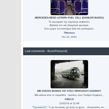
MERCEDES-BENZ eCITARO FUEL CELL (DAIMLER BUSES)
Το εσωτερικό της καμπίνας επιβατών.
Βλέπετε τον νέο διακριτικό φωτισμό.
Στον χώρο του κινητήρα είναι σετ μπαταριών.
TMantzas
Oct 10, 2023
Last comments - ΦωτοΡεπορτάζ
MB O302S3 BIAMAX #87 ΚΤΕΛ ΗΡΑΚΛΕΙΟΥ-ΛΑΣΙΘΙΟΥ
Μία εικόνα από το παρελθόν : είσοδος στον Σταθμό Κηφισού...
OBELIX
11/02/14 at 11:48
Thanasis147
: Τι να πει κανεις για αυτη τη φωτο ...Αναμνησεις πο...