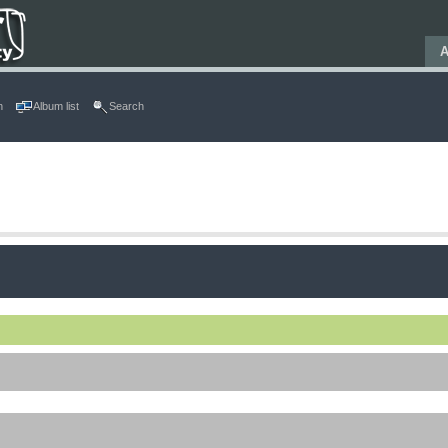
Α
n
Album list
Search