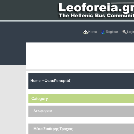
Home
Register
Logi
Home
>
ΦωτοΡεπορτάζ
Category
Λεωφορεία
Μέσα Σταθερής Τροχιάς