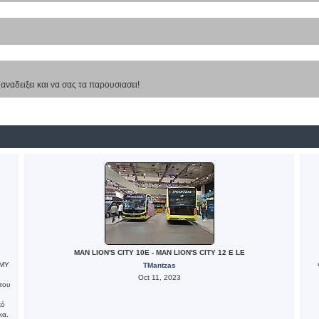
α αναδειξει και να σας τα παρουσιασει!
MAN LION'S CITY 10E - MAN LION'S CITY 12 E LE
 MY
TMantzas
Oct 11, 2023
του
κό
κα.