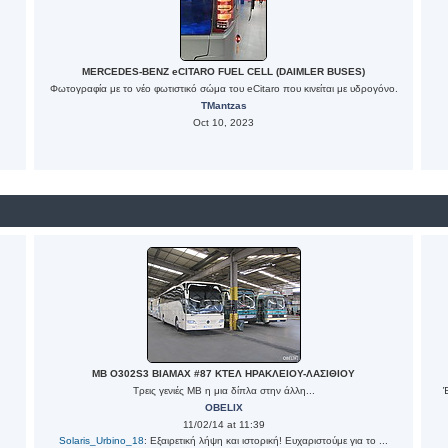
MERCEDES-BENZ eCITARO FUEL CELL (DAIMLER BUSES)
Φωτογραφία με το νέο φωτιστικό σώμα του eCitaro που κινείται με υδρογόνο.
TMantzas
Oct 10, 2023
MB O302S3 BIAMAX #87 ΚΤΕΛ ΗΡΑΚΛΕΙΟΥ-ΛΑΣΙΘΙΟΥ
Τρεις γενιές MB η μια δίπλα στην άλλη...
OBELIX
11/02/14 at 11:39
Solaris_Urbino_18
: Εξαιρετική λήψη και ιστορική! Ευχαριστούμε για το ...