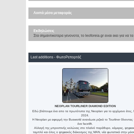
Λοιπά μέσα μεταφοράς
Εκδηλώσεις
Στα σημαντικοτερα γενονοτα, το leoforeia.gr ειναι εκει για να τ
Last additions - ΦωτοΡεπορτάζ
NEOPLAN TOURLINER DIAMOND EDITION
Εδώ βλέπουμε ένα απο τα πρωτότυπα της Neoplan για το ερχόμενο έτος,
2024.
Η Neoplan με αφορμή την Busworld ανανέωσε ριζικά το Tourliner δίνοντας 
ένα facelift.
Αλλαγή της μπροστινής κολώνας στο πλαϊνό παράθυρο, κάμερες, ψηφια
ταμπλό και όλος ο ψηφιακός διάκοσμος της ΜΑΝ, νέα φωτιστικά στην μάσ