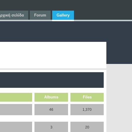
ρχική σελίδα
Forum
Gallery
Albums
Files
46
1,370
3
20