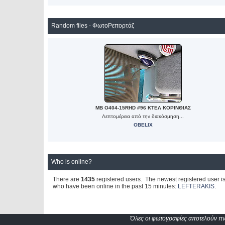
Random files - ΦωτοΡεπορτάζ
MB O404-15RHD #96 ΚΤΕΛ ΚΟΡΙΝΘΙΑΣ
Λεπτομέρεια από την διακόσμηση...
OBELIX
Who is online?
There are
1435
registered users. The newest registered user i
who have been online in the past 15 minutes:
LEFTERAKIS
.
Όλες οι φωτογραφίες αποτελούν πνε