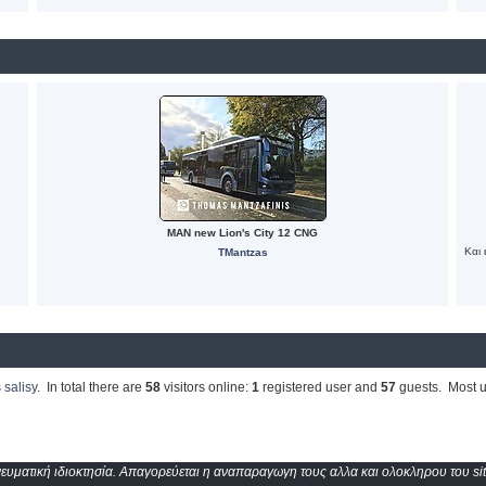
MAN new Lion's City 12 CNG
Και 
TMantzas
s
salisy
. In total there are
58
visitors online:
1
registered user and
57
guests. Most u
υματική ιδιοκτησία. Απαγορεύεται η αναπαραγωγη τους αλλα και ολοκληρου του sit