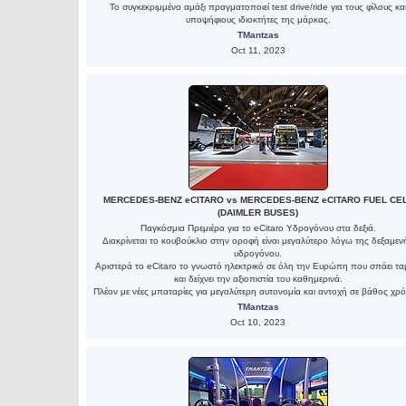
Το συγκεκριμμένο αμάξι πραγματοποιεί test drive/ride για τους φίλους κα
υποψήφιους ιδιοκτήτες της μάρκας.
TMantzas
Oct 11, 2023
MERCEDES-BENZ eCITARO vs MERCEDES-BENZ eCITARO FUEL CE
(DAIMLER BUSES)
Παγκόσμια Πρεμιέρα για το eCitaro Υδρογόνου στα δεξιά.
Διακρίνεται το κουβούκλιο στην οροφή είναι μεγαλύτερο λόγω της δεξαμεν
υδρογόνου.
Αριστερά το eCitaro το γνωστό ηλεκτρικό σε όλη την Ευρώπη που σπάει τα
και δείχνει την αξιοπιστία του καθημερινά.
Πλέον με νέες μπαταρίες για μεγαλύτερη αυτονομία και αντοχή σε βάθος χρό
TMantzas
Oct 10, 2023