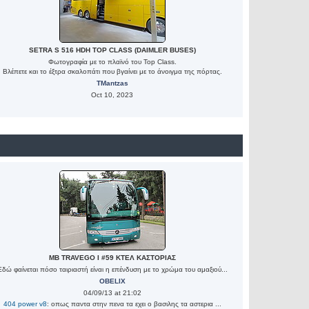
SETRA S 516 HDH TOP CLASS (DAIMLER BUSES)
Φωτογραφία με το πλαϊνό του Top Class.
Βλέπετε και το έξτρα σκαλοπάτι που βγαίνει με το άνοιγμα της πόρτας.
TMantzas
Oct 10, 2023
MB TRAVEGO I #59 ΚΤΕΛ ΚΑΣΤΟΡΙΑΣ
Έδώ φαίνεται πόσο ταιριαστή είναι η επένδυση με το χρώμα του αμαξιού...
OBELIX
04/09/13 at 21:02
404 power v8
: οπως παντα στην πενα τα εχει ο βασιλης τα αστερια ...