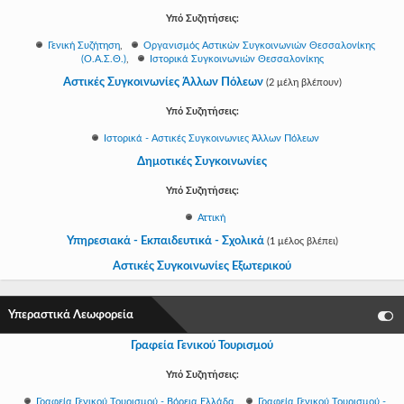
Γεια
Υπό Συζητήσεις:
σου,
Επισκέπτη!
Γενική Συζήτηση
,
Οργανισμός Αστικών Συγκοινωνιών Θεσσαλονίκης
(Ο.Α.Σ.Θ.)
,
Ιστορικά Συγκοινωνιών Θεσσαλονίκης
Σύνδεση
Αστικές Συγκοινωνίες Άλλων Πόλεων
(2 μέλη βλέπουν)
Εγγραφή
Υπό Συζητήσεις:
Ιστορικά - Αστικές Συγκοινωνιες Άλλων Πόλεων
Δημοτικές Συγκοινωνίες
Υπό Συζητήσεις:
Αττική
Υπηρεσιακά - Εκπαιδευτικά - Σχολικά
(1 μέλος βλέπει)
Αστικές Συγκοινωνίες Εξωτερικού
Υπεραστικά Λεωφορεία
Γραφεία Γενικού Τουρισμού
Υπό Συζητήσεις:
Γραφεία Γενικού Τουρισμού - Βόρεια Ελλάδα
,
Γραφεία Γενικού Τουρισμού -