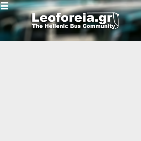
☰
Gallery
Open
Gallery
-
-
-
-
-
-
-
-