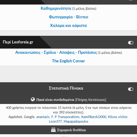
Καθημερινότητα
(1 μέλος βλέπει)
Φωτογραφία - Βίντεο
Χαλαρα και αόριστα
Περί Leoforeia.gr
Ανακοινώσεις - Σχόλια - Αποψεις - Προτάσεις
(1 μέλος βλέπει)
The English Corner
Στατιστικά Πίνακα
Ποιοί είναι συνδεδεμένοι
[
Πλήρης Κατάλογος
]
400 χρήστες ενεργοί τα τελευταία 15 λεπτά (6 μέλη, 0 εκ των οποίων είναι αόρατοι
και 392 επισκέπτες).
Applebot, Google,
anastasis
,
F. P Transporations
,
KamilBarski2000
,
Kitsos.visitor
,
Leon377
,
Mapapadopoulos
Σημερινά Γενέθλια