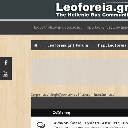
Προβολή Νέων Δημοσιεύσεων |
Προβολή Σημερινών Δημ
Leoforeia.gr | Forum
Περί Leoforeia
Χρήστης(ες) διαβάζουν την συζήτηση: 1 Επισκέπτης(ες)
Συζήτηση
Ανακοινώσεις - Σχόλια - Αποψεις - Π
Τα παντα γυρω απο την ιστοσελιδα leoforeia.gr