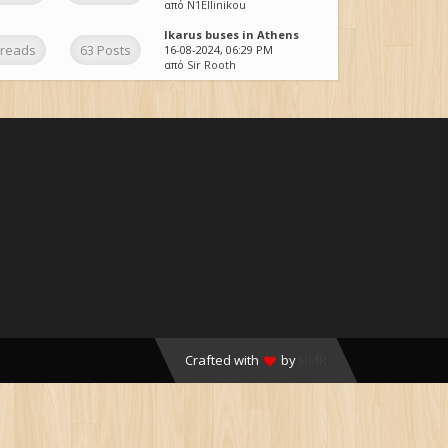
από
N1Ellinikou
Ikarus buses in Athens
hreads
63 Posts
16-08-2024, 06:29 PM
από
Sir Rooth
Crafted with
by
HMR