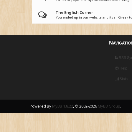
The English Corner
You ended up in our website and its all Greek t
Navigatio
RSS Syn
Help
Stats
Powered By
MyBB 1.8.22
, © 2002-2026
MyBB Group
.