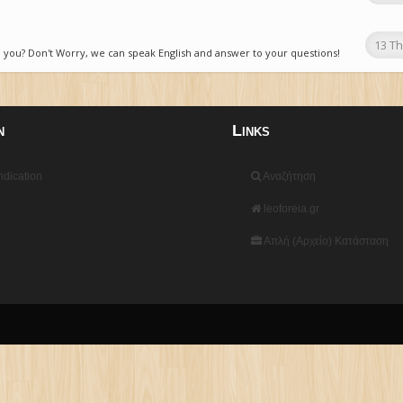
13 T
o you? Don't Worry, we can speak English and answer to your questions!
n
Links
dication
Αναζήτηση
leoforeia.gr
Απλή (Αρχείο) Κατάσταση