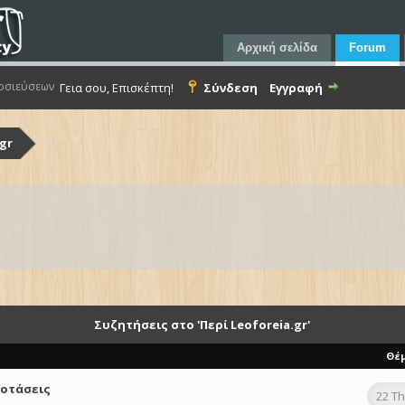
Αρχική σελίδα
Forum
οσιεύσεων
Γεια σου, Επισκέπτη!
Σύνδεση
Εγγραφή
.gr
Συζητήσεις στο 'Περί Leoforeia.gr'
Θέ
ροτάσεις
22 T