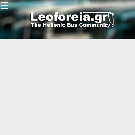
☰
Gallery
Open
Gallery
-
-
-
-
-
-
-
-