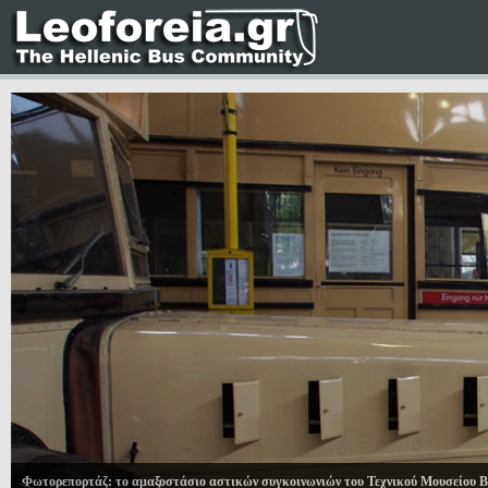
Φωτορεπορτάζ: το αμαξοστάσιο αστικών συγκοινωνιών του Τεχνικού Μουσείου Β