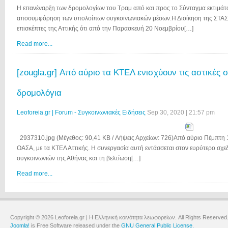
Η επανέναρξη των δρομολογίων του Τραμ από και προς το Σύνταγμα εκτιμάτα
αποσυμφόρηση των υπολοίπων συγκοινωνιακών μέσων.Η Διοίκηση της ΣΤΑΣΥ 
επισκέπτες της Αττικής ότι από την Παρασκευή 20 Νοεμβρίου[…]
Read more...
[zougla.gr] Από αύριο τα ΚΤΕΛ ενισχύουν τις αστικές 
δρομολόγια
Leoforeia.gr | Forum - Συγκοινωνιακές Ειδήσεις
Sep 30, 2020 | 21:57 pm
2937310.jpg (Μέγεθος: 90,41 KB / Λήψεις Αρχείων: 726)Από αύριο Πέμπτη 1
ΟΑΣΑ, με τα ΚΤΕΛ Αττικής. Η συνεργασία αυτή εντάσσεται στον ευρύτερο σχε
συγκοινωνιών της Αθήνας και τη βελτίωση[…]
Read more...
Copyright © 2026 Leoforeia.gr | Η Ελληνική κοινότητα λεωφορείων. All Rights Reserved
Joomla!
is Free Software released under the
GNU General Public License.