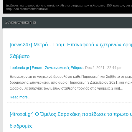
Διαβάστε για το μουσείο, στο οποίο εκτίθενται οχήματα των τελευταίων 150 χρόνων, 
στην οδό Monumentenstraße.
Συγκοινωνιακά Νέα
[news247] Μετρό - Τραμ: Επαναφορά νυχτερινών δρο
Σάββατο
Leoforeia.gr | Forum - Συγκοινωνιακές Ειδήσεις
Dec 2, 2021 | 22:44 pm
Επανέρχονται τα νυχτερινά δρομολόγια κάθε Παρασκευή και Σάββατο σε μετρό
δρομολόγια.Επανέρχεται, από αύριο Παρασκευή 3 Δεκεμβρίου 2021, και για 
ωραρίου λειτουργίας των μέσων σταθερής τροχιάς στις γραμμές 2 και[…]
Read more...
[4troxoi.gr] Ο Όμιλος Σαρακάκη παρέδωσε το πρώτο υ
διαδρομές