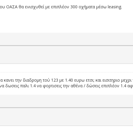
του ΟΑΣΑ θα ενισχυθεί με επιπλέον 300 οχήματα μέσω leasing.
 κανει την διαδρομη τού 123 με 1.40 ευρω ετσι; και εισιτηριο μεχρι
 να δωσεις παλι 1.4 να φορτισεις την αθένα / δώσεις επιπλέον 1.4 α