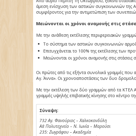
Από αύριο Πέμπτη 1η Οκτωβρίου, ξεκινά σταδιακά
άμεση ενίσχυση των αστικών συγκοινωνιών της Α
συμφέροντος για την αντιμετώπιση των συνεπειώ
Μειώνονται οι χρόνοι αναμονής στις στάσε
Με την ανάθεση εκτέλεσης περιφερειακών γραμμών
Το σύστημα των αστικών συγκοινωνιών αρμοδι
Επιτυγχάνεται το 100% της εκτέλεσης των πρ
Μειώνονται οι χρόνοι αναμονής στις στάσεις 
Οι πρώτες από τις εξήντα συνολικά γραμμές που α
Αγ. Άννα». Οι χρονοαποστάσεις των δυο δρομολογ
Με την εκτέλεση των δύο γραμμών από τα ΚΤΕΛ Ατ
γραμμές υψηλής επιβατικής κίνησης στο κέντρο της
Σύναψη:
732 Αγ. Φανούριος – Χαλκοκονδύλη
Α8 Πολυτεχνείο – Ν. Ιωνία – Μαρούσι
235: Ζωγράφου – Ακαδημία