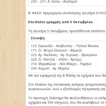
220 – 221: Α. Ιλίσια – Ακαδημία
Β’ ΦΑΣΗ: Ημερομηνία υλοποίησης Δευτέρα 5/10/
Επιπλέον γραμμές από 5 Οκτωβρίου
Τη Δευτέρα 5 Οκτωβρίου, προστίθενται επιπλέον
Σύναψη:
123: Σαρωνίδα – Ανάβυσσος – Παλαιά Φώκαια
171: Στ. Μετρό Ελληνικό – Βάρκιζα
323: Αγ. Νικόλαος – Αγ. Κυριακή – Βραυρώνα
326: Στ. Κάντζας – Σπάτα – Άρτεμις
310: Μαραθώνας – Νέα Μάκρη – Ραφήνα
330: Κορωπί – Αγ. Μαρίνα
Με την εφαρμογή της Β΄ Φάσης τα οχήματα που θ
Στο πλαίσιο της επιτακτικής ανάγκης αντιμετώπ
συγκοινωνιών, ενώ ο εξοπλισμός τηλεματικής και
Το προσεχές διάστημα θα ακολουθήσουν οι επόμεν
οχήματα και 550 οδηγούς, που θα αναλάβουν το 