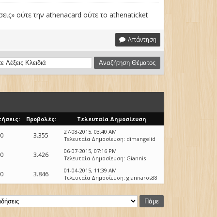
ις» ούτε την athenacard ούτε το athenaticket
Απάντηση
τήσεις:
Προβολές:
Τελευταία Δημοσίευση
27-08-2015, 03:40 AM
0
3.355
Τελευταία Δημοσίευση
:
dimangelid
06-07-2015, 07:16 PM
0
3.426
Τελευταία Δημοσίευση
:
Giannis
01-04-2015, 11:39 AM
0
3.846
Τελευταία Δημοσίευση
:
giannaros88