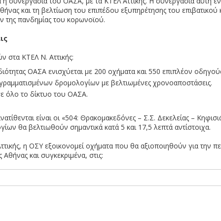
 η συνεργασία του ΟΑΣΑ, με τα ΚΤΕΛ Αττικής. Η συνεργασία αυτή ε
θήνας και τη βελτίωση του επιπέδου εξυπηρέτησης του επιβατικού
ν της πανδημίας του κορωνοϊού.
ις
 στα ΚΤΕΛ Ν. Αττικής:
ότητας ΟΑΣΑ ενισχύεται με 200 οχήματα και 550 επιπλέον οδηγούς
ογραμματισμένων δρομολογίων με βελτιωμένες χρονοαποστάσεις.
σε όλο το δίκτυο του ΟΑΣΑ.
νατίθενται είναι οι «504: Θρακομακεδόνες – Σ.Σ. Δεκελείας – Κηφισ
ίων θα βελτιωθούν σημαντικά κατά 5 και 17,5 λεπτά αντίστοιχα.
τικής, η ΟΣΥ εξοικονομεί οχήματα που θα αξιοποιηθούν για την π
 Αθήνας και συγκεκριμένα, στις: