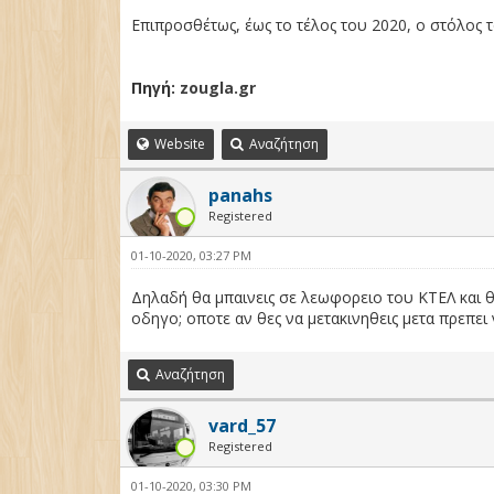
Επιπροσθέτως, έως το τέλος του 2020, ο στόλος 
Πηγή:
zougla.gr
Website
Αναζήτηση
panahs
Registered
01-10-2020, 03:27 PM
Δηλαδή θα μπαινεις σε λεωφορειο του ΚΤΕΛ και θα
οδηγο; οποτε αν θες να μετακινηθεις μετα πρεπει
Αναζήτηση
vard_57
Registered
01-10-2020, 03:30 PM