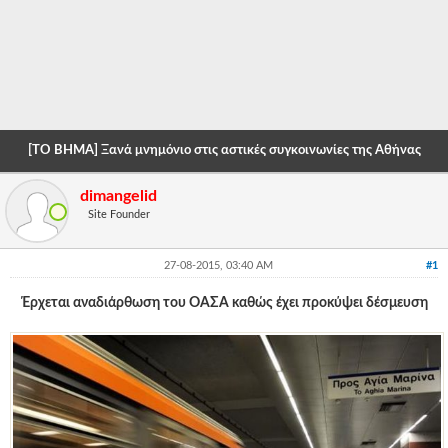
-
-
-
-
[ΤΟ ΒΗΜΑ] Ξανά μνημόνιο στις αστικές συγκοινωνίες της Αθήνας
-
dimangelid
-
Site Founder
-
27-08-2015, 03:40 AM
#1
-
Έρχεται αναδιάρθωση του ΟΑΣΑ καθώς έχει προκύψει δέσμευση
-
-
-
-