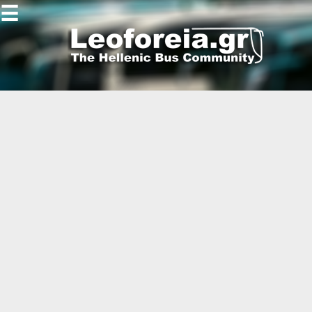
☰
Gallery
Open
Gallery
-
-
-
-
-
-
-
-