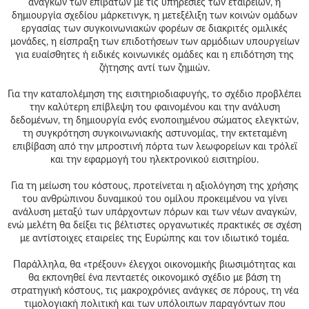
αναγκών των επιβατών με τις υπηρεσίες των εταιρειών, η
δημιουργία σχεδίου μάρκετινγκ, η μετεξέλιξη των κοινών ομάδων
εργασίας των συγκοινωνιακών φορέων σε διακριτές ομιλικές
μονάδες, η είσπραξη των επιδοτήσεων των αρμόδιων υπουργείων
για ευαίσθητες ή ειδικές κοινωνικές ομάδες και η επιδότηση της
ζήτησης αντί των ζημιών.
Για την καταπολέμηση της εισιτηριοδιαφυγής, το σχέδιο προβλέπει
την καλύτερη επίβλεψη του φαινομένου και την ανάλυση
δεδομένων, τη δημιουργία ενός ενοποιημένου σώματος ελεγκτών,
τη συγκρότηση συγκοινωνιακής αστυνομίας, την εκτεταμένη
επιβίβαση από την μπροστινή πόρτα των λεωφορείων και τρόλεϊ
και την εφαρμογή του ηλεκτρονικού εισιτηρίου.
Για τη μείωση του κόστους, προτείνεται η αξιολόγηση της χρήσης
του ανθρώπινου δυναμικού του ομίλου προκειμένου να γίνει
ανάλυση μεταξύ των υπάρχοντων πόρων και των νέων αναγκών,
ενώ μελέτη θα δείξει τις βέλτιστες οργανωτικές πρακτικές σε σχέση
με αντίστοιχες εταιρείες της Ευρώπης και τον ιδιωτικό τομέα.
Παράλληλα, θα «τρέξουν» έλεγχοι οικονομικής βιωσιμότητας και
θα εκπονηθεί ένα πενταετές οικονομικό σχέδιο με βάση τη
στρατηγική κόστους, τις μακροχρόνιες ανάγκες σε πόρους, τη νέα
τιμολογιακή πολιτική και των υπόλοιπων παραγόντων που