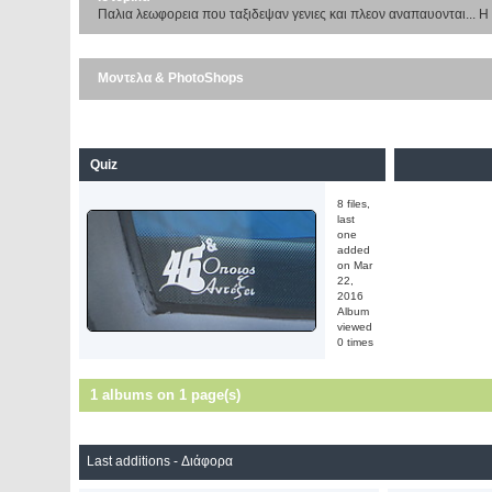
Παλια λεωφορεια που ταξιδεψαν γενιες και πλεον αναπαυονται... Η 
Μοντελα & PhotoShops
Quiz
8 files,
last
one
added
on Mar
22,
2016
Album
viewed
0 times
1 albums on 1 page(s)
Last additions - Διάφορα