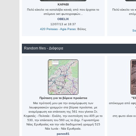
ΚΑΡΑΒΙ
Πολύ εύκολο να καταλάβει κανείς από που έρχεται το
Πολύ εύκολο να κ
επόμενο set φωτογραφιών...
επόμ
OBELIX
12/07/13 at 18:37
420 Peiraias - Agia Paras
: Βόλος
So
Random files - Διάφορα
Πρόταση για τα βόρεια προάστια
"Ε
Μια πρότασή μου για την αναμόρφωση των
απόκομμα από εφημ
λεωφορειακών γραμμών στα βόρεια προάστια, με
αναμόρφωση και επέκταση της 561 που γίνεται Στ.
Κηφισιάς - Πολιτεία - Εκάλη, την ενοποίηση του 405 με το
στη φωτο είναι 
530, την επέκταση του 560 ως το Δημ. Γυμναστήριο
Νέας Ερυθραίας και την νέα διαδημοτική γραμμή 515
Νέα Ιωνία - Νέα Ερυθραία.
panos81