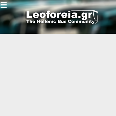
☰
Gallery
Open
Gallery
-
-
-
-
-
-
-
-