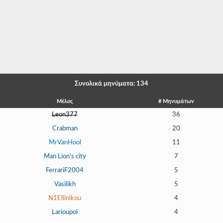
-
-
-
-
-
Συνολικά μηνύματα: 134
-
Μέλος
# Μηνυμάτων
Leon377
36
-
Crabman
20
-
MrVanHool
11
-
Man Lion's city
7
FerrariF2004
5
-
Vasilikh
5
-
N1Ellinikou
4
-
Larioupol
4