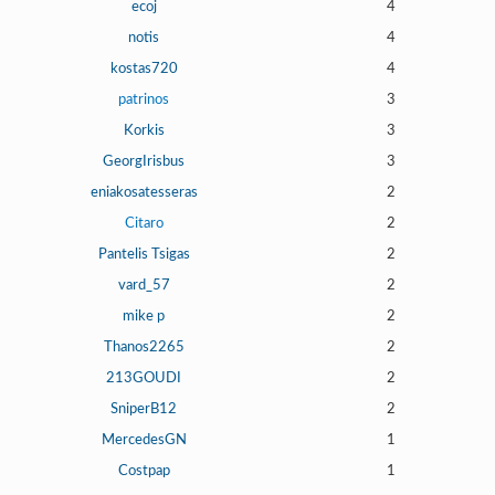
Γεια
ecoj
4
σου,
notis
4
Επισκέπτη!
kostas720
4
Σύνδεση
patrinos
3
Korkis
3
Εγγραφή
GeorgIrisbus
3
eniakosatesseras
2
Citaro
2
Pantelis Tsigas
2
vard_57
2
mike p
2
Thanos2265
2
213GOUDI
2
SniperB12
2
MercedesGN
1
Costpap
1