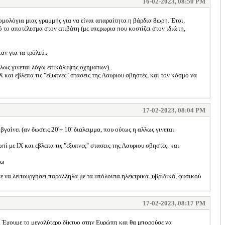
16-02-2023, 08:50 PM
ομολόγια μιας γραμμής για να είναι απαραίτητα η βάρδια 8ωρη. Έτσι,
ό το αποτέλεσμα στον επιβάτη (με υπερωρια που κοστίζει στον ιδιώτη,
ν για τα τρόλεϋ..
 αλλως γινεται λόγω επικάλυψης οχηματων).
Χ και εβλεπα τις "εξυπνες" στασεις της Λαυριου σβηστές, και τον κόσμο να
17-02-2023, 08:04 PM
 βγαίνει (αν δωσεις 20'+ 10' διαλειμμα, που ούτως η αλλως γινεται
ί με ΙΧ και εβλεπα τις "εξυπνες" στασεις της Λαυριου σβηστές, και
θω
 να λειτουργήσει παράλληλα με τα υπόλοιπα ηλεκτρικά ,υβριδικά, φυσικού
17-02-2023, 08:17 PM
. Έχουμε το μεγαλύτερο δίκτυο στην Ευρώπη και θα μπορούσε να