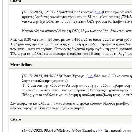
Citaro
(16-02-2023, 12:25 AM)
MrVanHool Έγραψε:
[ -> ]
Όπως έχω ξαναπεί,
αρκετές βραδυνές συχνότητες γραμμών τα ΣΚ που είναι σωστές (724/5/6
για να μην έχει 50λεπτα το 507 πχ). Στην ΟΣΥ φυσικά θα έκοβαν ένα 
Κάπου εδώ να αναφερθεί πως η ΟΣΥ, λόγω των προβλημάτων που αντιμετ
Μα, και 8:30 να ειναι η βάρδια, με τον ν.4808/21 το διάλειμμα δεν ειναι χρό
Τη ζημιά σας την κάνουν τα Αττικής και αυτή η ρημάδα η τηλεματική που δεν 
περιμένει ...κατι να περασει. Οταν εχεις 6 χρονια εφαρμογή κ τη χρησιμοποιο
Τέλος, για τα τρόλλεϋ ειναι σκόπιμη η απόλυτη απαξίωσή τους, με επιλογή
Mrtrolleibus
(16-02-2023, 08:50 PM)
Citaro Έγραψε:
[ -> ]
Μα, και 8:30 να ειναι η
λόγω επικάλυψης οχηματων).
Τη ζημιά σας την κάνουν τα Αττικής και αυτή η ρημάδα η τηλεματική π
τον κόσμο να περιμένει ...κατι να περασει. Οταν εχεις 6 χρονια εφαρ
Τέλος, για τα τρόλλεϋ ειναι σκόπιμη η απόλυτη απαξίωσή τους, με 
Δεν μπορώ να καταλάβω την απαξίωση στα τρόλεϊ εφόσον θέλουμε μετάβαση στ
αερίου, υδρογόνου και ότι άλλο βγει λεωφορείο
Citaro
(17-02-2023, 08:04 PM)
Mrtrolleibus Έγραψε:
[ -> ]
Δεν μπορώ να κατ