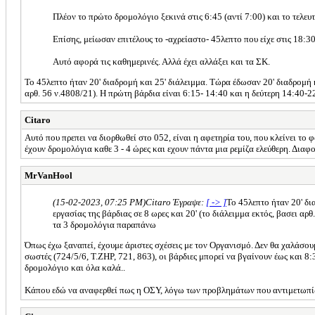
Πλέον το πρώτο δρομολόγιο ξεκινά στις 6:45 (αντί 7:00) και το τελευτ
Επίσης, μείωσαν επιτέλους το -αχρείαστο- 45λεπτο που είχε στις 18:30
Αυτό αφορά τις καθημερινές. Αλλά έχει αλλάξει και τα ΣΚ.
Το 45λεπτο ήταν 20' διαδρομή και 25' διάλειμμα. Τώρα έδωσαν 20' διαδρομή κ 2
αρθ. 56 ν.4808/21). Η πρώτη βάρδια είναι 6:15- 14:40 και η δεύτερη 14:40-2
Citaro
Αυτό που πρεπει να διορθωθεί στο 052, είναι η αφετηρία του, που κλείνει το
έχουν δρομολόγια καθε 3 - 4 ώρες και εχουν πάντα μια ρεμίζα ελεύθερη. Διαφ
MrVanHool
(15-02-2023, 07:25 PM)
Citaro Έγραψε:
[ -> ]
Το 45λεπτο ήταν 20' δια
εργασίας της βάρδιας σε 8 ωρες και 20' (το διάλειμμα εκτός, βασει αρ
τα 3 δρομολόγια παραπάνω
Όπως έχω ξαναπεί, έχουμε άριστες σχέσεις με τον Οργανισμό. Δεν θα χαλάσου
σωστές (724/5/6, Τ.ΖΗΡ, 721, 863), οι βάρδιες μπορεί να βγαίνουν έως και 8
δρομολόγιο και όλα καλά..
Κάπου εδώ να αναφερθεί πως η ΟΣΥ, λόγω των προβλημάτων που αντιμετωπίζει,