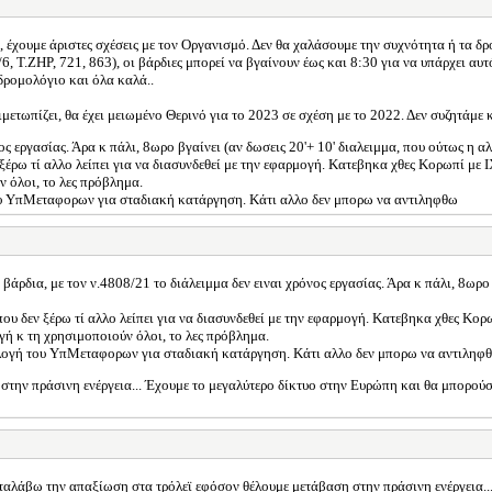
 έχουμε άριστες σχέσεις με τον Οργανισμό. Δεν θα χαλάσουμε την συχνότητα ή τα δρ
, Τ.ΖΗΡ, 721, 863), οι βάρδιες μπορεί να βγαίνουν έως και 8:30 για να υπάρχει αυτ
δρομολόγιο και όλα καλά..
ωπίζει, θα έχει μειωμένο Θερινό για το 2023 σε σχέση με το 2022. Δεν συζητάμε κα
νος εργασίας. Άρα κ πάλι, 8ωρο βγαίνει (αν δωσεις 20'+ 10' διαλειμμα, που ούτως η
ξέρω τί αλλο λείπει για να διασυνδεθεί με την εφαρμογή. Κατεβηκα χθες Κορωπί με Ι
ύν όλοι, το λες πρόβλημα.
 του ΥπΜεταφορων για σταδιακή κατάργηση. Κάτι αλλο δεν μπορω να αντιληφθω
 βάρδια, με τον ν.4808/21 το διάλειμμα δεν ειναι χρόνος εργασίας. Άρα κ πάλι, 8ωρο
ου δεν ξέρω τί αλλο λείπει για να διασυνδεθεί με την εφαρμογή. Κατεβηκα χθες Κορωπ
μογή κ τη χρησιμοποιούν όλοι, το λες πρόβλημα.
επιλογή του ΥπΜεταφορων για σταδιακή κατάργηση. Κάτι αλλο δεν μπορω να αντιληφ
ην πράσινη ενέργεια... Έχουμε το μεγαλύτερο δίκτυο στην Ευρώπη και θα μπορούσε
αλάβω την απαξίωση στα τρόλεϊ εφόσον θέλουμε μετάβαση στην πράσινη ενέργεια..