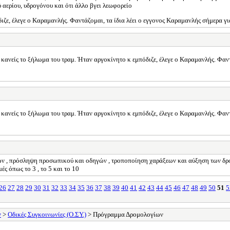
 αερίου, υδρογόνου και ότι άλλο βγει λεωφορείο
ε, έλεγε ο Καραμανλής. Φαντάζομαι, τα ίδια λέει ο εγγονος Καραμανλής σήμερα για 
κανείς το ξήλωμα του τραμ. Ήταν αργοκίνητο κ εμπόδιζε, έλεγε ο Καραμανλής. Φαντά
κανείς το ξήλωμα του τραμ. Ήταν αργοκίνητο κ εμπόδιζε, έλεγε ο Καραμανλής. Φαντά
 , πρόσληψη προσωπικού και οδηγών , τροποποίηση χαράξεων και αύξηση των δρομολ
ς όπως το 3 , το 5 και το 10
26
27
28
29
30
31
32
33
34
35
36
37
38
39
40
41
42
43
44
45
46
47
48
49
50
51
5
ν
>
Οδικές Συγκοινωνίες (Ο.ΣΥ.)
> Πρόγραμμα Δρομολογίων