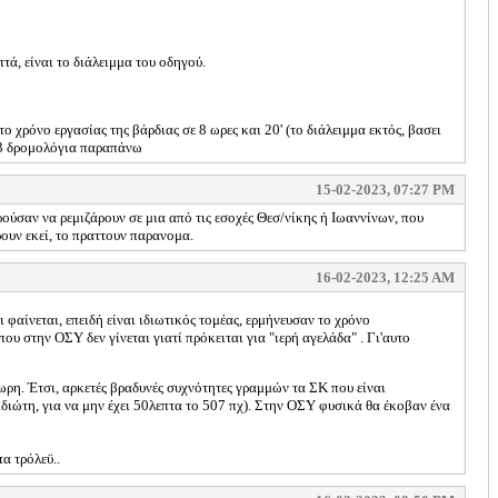
τά, είναι το διάλειμμα του οδηγού.
το χρόνο εργασίας της βάρδιας σε 8 ωρες και 20' (το διάλειμμα εκτός, βασει
τα 3 δρομολόγια παραπάνω
15-02-2023, 07:27 PM
ρούσαν να ρεμιζάρουν σε μια από τις εσοχές Θεσ/νίκης ή Ιωαννίνων, που
ρουν εκεί, το πραττουν παρανομα.
16-02-2023, 12:25 AM
 φαίνεται, επειδή είναι ιδιωτικός τομέας, ερμήνευσαν το χρόνο
που στην ΟΣΥ δεν γίνεται γιατί πρόκειται για "ιερή αγελάδα" . Γι'αυτο
ωρη. Έτσι, αρκετές βραδυνές συχνότητες γραμμών τα ΣΚ που είναι
 ιδιώτη, για να μην έχει 50λεπτα το 507 πχ). Στην ΟΣΥ φυσικά θα έκοβαν ένα
α τρόλεϋ..