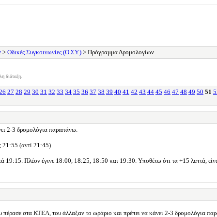
ν
>
Οδικές Συγκοινωνίες (Ο.ΣΥ.)
> Πρόγραμμα Δρομολογίων
λη διάταξη.
26
27
28
29
30
31
32
33
34
35
36
37
38
39
40
41
42
43
44
45
46
47
48
49
50
51
5
νει 2-3 δρομολόγια παραπάνω.
 21:55 (αντί 21:45).
τά 19:15. Πλέον έγινε 18:00, 18:25, 18:50 και 19:30. Υποθέτω ότι τα +15 λεπτά, είν
υ πέρασε στα ΚΤΕΛ, του άλλαξαν το ωράριο και πρέπει να κάνει 2-3 δρομολόγια πα