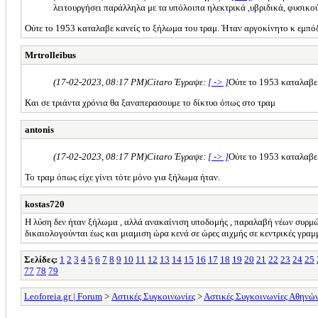
λειτουργήσει παράλληλα με τα υπόλοιπα ηλεκτρικά ,υβριδικά, φυσικού
Ούτε το 1953 καταλαβε κανείς το ξήλωμα του τραμ. Ήταν αργοκίνητο κ εμπόδιζ
Mrtrolleibus
(17-02-2023, 08:17 PM)
Citaro Έγραψε:
[ -> ]
Ούτε το 1953 καταλαβε 
Και σε τριάντα χρόνια θα ξαναπερασουμε το δίκτυο όπως στο τραμ
antonis
(17-02-2023, 08:17 PM)
Citaro Έγραψε:
[ -> ]
Ούτε το 1953 καταλαβε 
Το τραμ όπως είχε γίνει τότε μόνο για ξήλωμα ήταν.
kostas720
Η λύση δεν ήταν ξήλωμα , αλλά ανακαίνιση υποδομής , παραλαβή νέων συρμών
δικαιολογούνται έως και μιαμιση ώρα κενά σε ώρες αιχμής σε κεντρικές γραμμέ
Σελίδες:
1
2
3
4
5
6
7
8
9
10
11
12
13
14
15
16
17
18
19
20
21
22
23
24
25
77
78
79
Leoforeia.gr | Forum
>
Αστικές Συγκοινωνίες
>
Αστικές Συγκοινωνίες Αθηνώ