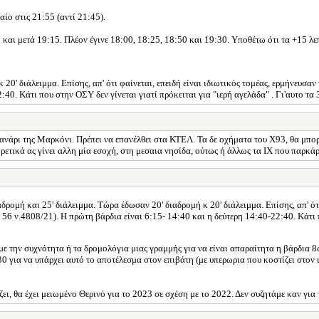
αίο στις 21:55 (αντί 21:45).
 και μετά 19:15. Πλέον έγινε 18:00, 18:25, 18:50 και 19:30. Υποθέτω ότι τα +15 λεπ
0' διάλειμμα. Επίσης, απ' ότι φαίνεται, επειδή είναι ιδιωτικός τομέας, ερμήνευσαν 
2:40. Κάτι που στην ΟΣΥ δεν γίνεται γιατί πρόκειται για "ιερή αγελάδα" . Γι'αυτο 
 φανάρι της Μαρκόνι. Πρέπει να επανέλθει στα ΚΤΕΛ. Τα δε οχήματα του Χ93, θα μπο
ορετικά ας γίνει αλλη μία εσοχή, στη μεσαια νησίδα, ούτως ή άλλως τα ΙΧ που παρκά
δρομή και 25' διάλειμμα. Τώρα έδωσαν 20' διαδρομή κ 20' διάλειμμα. Επίσης, απ' ότι
θ. 56 ν.4808/21). Η πρώτη βάρδια είναι 6:15- 14:40 και η δεύτερη 14:40-22:40. Κάτι 
με την συχνότητα ή τα δρομολόγια μιας γραμμής για να είναι απαραίτητα η βάρδια 8
:30 για να υπάρχει αυτό το αποτέλεσμα στον επιβάτη (με υπερωρια που κοστίζει στον
 θα έχει μειωμένο Θερινό για το 2023 σε σχέση με το 2022. Δεν συζητάμε καν για τ