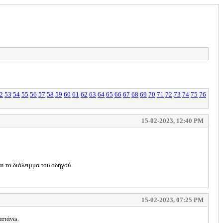
2
53
54
55
56
57
58
59
60
61
62
63
64
65
66
67
68
69
70
71
72
73
74
75
76
15-02-2023, 12:40 PM
αι το διάλειμμα του οδηγού.
15-02-2023, 07:25 PM
ραπάνω.