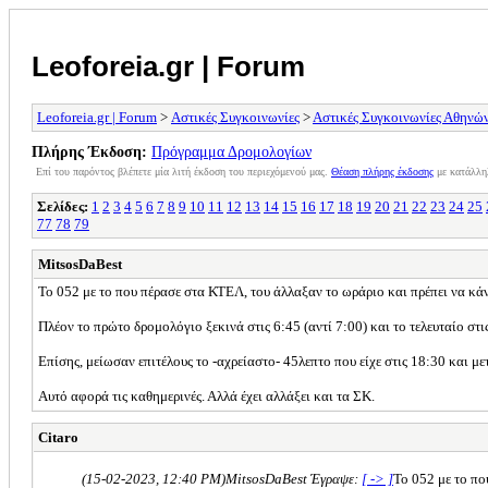
Leoforeia.gr | Forum
Leoforeia.gr | Forum
>
Αστικές Συγκοινωνίες
>
Αστικές Συγκοινωνίες Αθηνώ
Πλήρης Έκδοση:
Πρόγραμμα Δρομολογίων
Επί του παρόντος βλέπετε μία λιτή έκδοση του περιεχόμενού μας.
Θέαση πλήρης έκδοσης
με κατάλλη
Σελίδες:
1
2
3
4
5
6
7
8
9
10
11
12
13
14
15
16
17
18
19
20
21
22
23
24
25
77
78
79
MitsosDaBest
Το 052 με το που πέρασε στα ΚΤΕΛ, του άλλαξαν το ωράριο και πρέπει να κά
Πλέον το πρώτο δρομολόγιο ξεκινά στις 6:45 (αντί 7:00) και το τελευταίο στις
Επίσης, μείωσαν επιτέλους το -αχρείαστο- 45λεπτο που είχε στις 18:30 και με
Αυτό αφορά τις καθημερινές. Αλλά έχει αλλάξει και τα ΣΚ.
Citaro
(15-02-2023, 12:40 PM)
MitsosDaBest Έγραψε:
[ -> ]
Το 052 με το πο