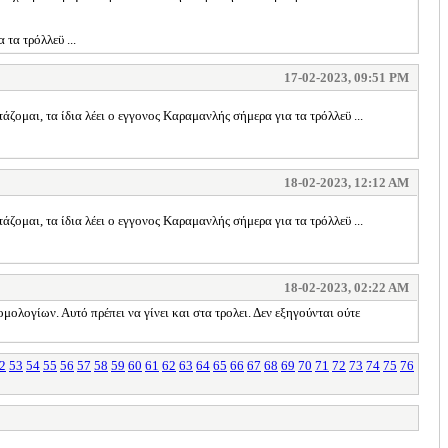
τα τρόλλεϋ ...
17-02-2023, 09:51 PM
ζομαι, τα ίδια λέει ο εγγονος Καραμανλής σήμερα για τα τρόλλεϋ ...
18-02-2023, 12:12 AM
ζομαι, τα ίδια λέει ο εγγονος Καραμανλής σήμερα για τα τρόλλεϋ ...
18-02-2023, 02:22 AM
ογίων. Αυτό πρέπει να γίνει και στα τρολει. Δεν εξηγούνται ούτε
2
53
54
55
56
57
58
59
60
61
62
63
64
65
66
67
68
69
70
71
72
73
74
75
76