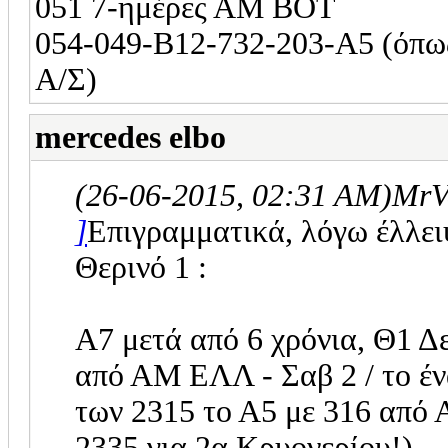
051 7-ημέρες ΑΜ ΒΟΤ
054-049-Β12-732-203-Α5 (όπως
Α/Σ)
mercedes elbo
(26-06-2015, 02:31 AM)
MrV
]
Επιγραμματικά, λόγω έλλει
Θερινό 1 :
A7 μετά από 6 χρόνια, Θ1
από ΑΜ ΕΛΛ - Σαβ 2 / το ένα
των 2315 το Α5 με 316 από
2335 για 2α Κρυονερίου!)