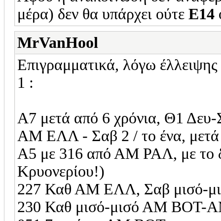
μέρα) δεν θα υπάρχει ούτε
Ε14
MrVanHool
Επιγραμματικά, λόγω έλλειψης 
1 :
A7 μετά από 6 χρόνια, Θ1 Δε
ΑΜ ΕΛΛ - Σαβ 2 / το ένα, μετά 
Α5 με 316 από ΑΜ ΡΑΛ, με το 
Κρυονερίου!)
227 Καθ ΑΜ ΕΛΛ, Σαβ μισό-
230 Καθ μισό-μισό ΑΜ ΒΟΤ-