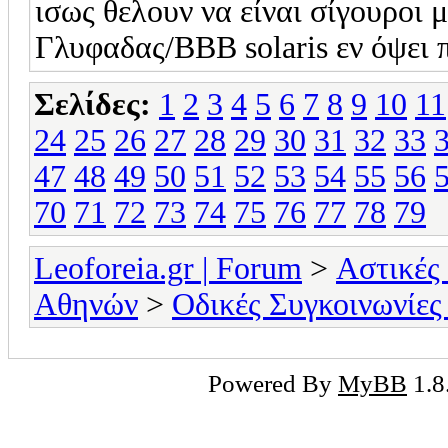
ισως θελουν να είναι σίγουροι μ
Γλυφαδας/BBB solaris εν όψει 
Σελίδες:
1
2
3
4
5
6
7
8
9
10
11
24
25
26
27
28
29
30
31
32
33
47
48
49
50
51
52
53
54
55
56
70
71
72
73
74
75
76
77
78
79
Leoforeia.gr | Forum
>
Αστικές
Αθηνών
>
Οδικές Συγκοινωνίες
Powered By
MyBB
1.8