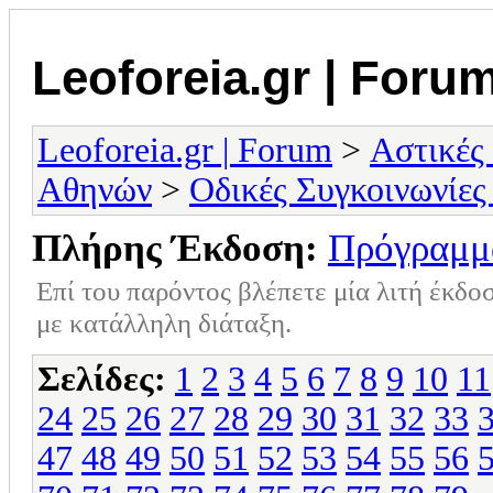
Leoforeia.gr | Foru
Leoforeia.gr | Forum
>
Αστικές
Αθηνών
>
Οδικές Συγκοινωνίες
Πλήρης Έκδοση:
Πρόγραμμ
Επί του παρόντος βλέπετε μία λιτή έκδο
με κατάλληλη διάταξη.
Σελίδες:
1
2
3
4
5
6
7
8
9
10
11
24
25
26
27
28
29
30
31
32
33
47
48
49
50
51
52
53
54
55
56