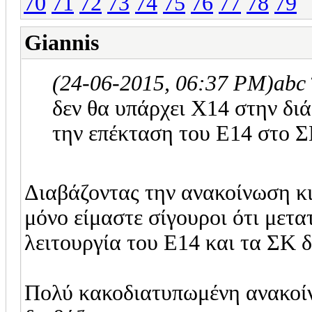
70
71
72
73
74
75
76
77
78
79
Giannis
(24-06-2015, 06:37 PM)
abc
δεν θα υπάρχει Χ14 στην δι
την επέκταση του Ε14 στο Σ
Διαβάζοντας την ανακοίνωση κι
μόνο είμαστε σίγουροι ότι μετα
λειτουργία του Ε14 και τα ΣΚ δ
Πολύ κακοδιατυπωμένη ανακοί