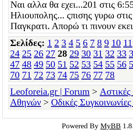
Nαι αλλα θα εχει...201 στις 6:
Ηλιουπολης... ςπισης γυρω στι
Παγκρατι. Απορώ τι πινουν εκ
Σελίδες:
1
2
3
4
5
6
7
8
9
10
11
24
25
26
27
28
29
30
31
32
33
47
48
49
50
51
52
53
54
55
56
70
71
72
73
74
75
76
77
78
Leoforeia.gr | Forum
>
Αστικές
Αθηνών
>
Οδικές Συγκοινωνίες
Powered By
MyBB
1.8