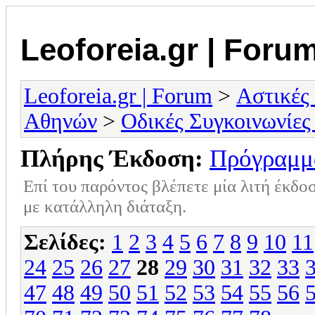
Leoforeia.gr | Foru
Leoforeia.gr | Forum
>
Αστικές
Αθηνών
>
Οδικές Συγκοινωνίες
Πλήρης Έκδοση:
Πρόγραμμ
Επί του παρόντος βλέπετε μία λιτή έκδο
με κατάλληλη διάταξη.
Σελίδες:
1
2
3
4
5
6
7
8
9
10
11
24
25
26
27
28
29
30
31
32
33
47
48
49
50
51
52
53
54
55
56