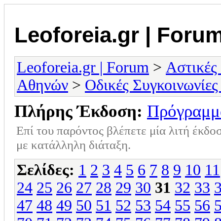
Leoforeia.gr | Foru
Leoforeia.gr | Forum
>
Αστικές
Αθηνών
>
Οδικές Συγκοινωνίες
Πλήρης Έκδοση:
Πρόγραμμ
Επί του παρόντος βλέπετε μία λιτή έκδο
με κατάλληλη διάταξη.
Σελίδες:
1
2
3
4
5
6
7
8
9
10
11
24
25
26
27
28
29
30
31
32
33
47
48
49
50
51
52
53
54
55
56