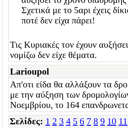
Σχετικά με το 5αρι έχεις δίκι
ποτέ δεν είχα πάρει!
Τις Κυριακές τον έχουν αυξήσει
νομίζω δεν είχε θέματα.
Larioupol
Απ'οτι είδα θα αλλάξουν τα δρ
με την αύξηση των δρομολογίων
Νοεμβρίου, το 164 επανδρωνετα
Σελίδες:
1
2
3
4
5
6
7
8
9
10
11