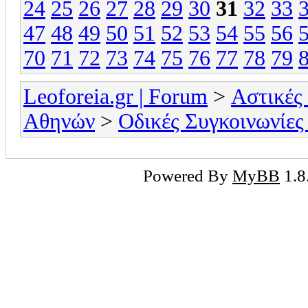
24
25
26
27
28
29
30
31
32
33
47
48
49
50
51
52
53
54
55
56
70
71
72
73
74
75
76
77
78
79
Leoforeia.gr | Forum
>
Αστικές
Αθηνών
>
Οδικές Συγκοινωνίες
Powered By
MyBB
1.8