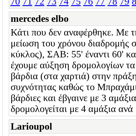
70
71
72
73
74
75
76
77
78
79
mercedes elbo
Κάτι που δεν αναφέρθηκε. Με τ
μείωση του χρόνου διαδρομής σ
κύκλος), ΣΑΒ: 55' έναντι 60' κα
έχουμε αύξηση δρομολογίων τα
βάρδια (στα χαρτιά) στην πράξ
συχνότητας καθώς το Μπραχάμι 
βάρδιες και έβγαινε με 3 αμάξι
δρομολογείται με 4 αμάξια ανά 
Larioupol