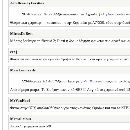
Achilleas-Lykavittos
(01-07-2022, 10:27 AM)
tomasxouliaras Έγραψε:
[ -> ]
Αφότου δεν αν
Θεαματικά χειρότερη η κατάσταση στην Κηφισίας με Α7/550, τόσο στην άνοδ
MitsosDaBest
Μήπως ξεκίνησε το Θερινό 2; Γιατί η δρομολόγηση φαίνεται πιο αραιή και σε
ecoj
Φαίνεται πως από το σκ έχει επιστρέψει το θερινό 1 και άρα οι γραμμές επέστ
Man Lion's city
(29-08-2022, 01:40 PM)
ecoj Έγραψε:
[ -> ]
Φαίνεται πως από το σκ έχ
Από σήμερα μπήκε! Το Σκ ήταν κανονικά ΘΕΡ ΙΙ. Λογικά το χειμερινό από 1
MrVanHool
Φέτος στην ΟΣΥ, ακολουθήθηκε ο γνωστός κανόνας. Ομοίως και για τα ΚΤΕΛ,
Mrtrolleibus
Άκουσα χειμερινό από 5/9