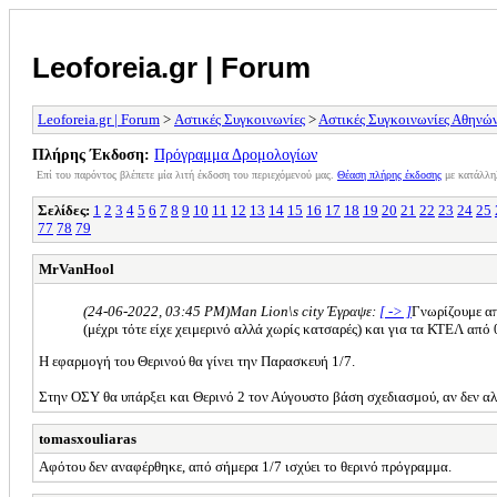
Leoforeia.gr | Forum
Leoforeia.gr | Forum
>
Αστικές Συγκοινωνίες
>
Αστικές Συγκοινωνίες Αθηνώ
Πλήρης Έκδοση:
Πρόγραμμα Δρομολογίων
Επί του παρόντος βλέπετε μία λιτή έκδοση του περιεχόμενού μας.
Θέαση πλήρης έκδοσης
με κατάλλη
Σελίδες:
1
2
3
4
5
6
7
8
9
10
11
12
13
14
15
16
17
18
19
20
21
22
23
24
25
77
78
79
MrVanHool
(24-06-2022, 03:45 PM)
Man Lion\s city Έγραψε:
[ -> ]
Γνωρίζουμε απ
(μέχρι τότε είχε χειμερινό αλλά χωρίς κατσαρές) και για τα ΚΤΕΛ από 
Η εφαρμογή του Θερινού θα γίνει την Παρασκευή 1/7.
Στην ΟΣΥ θα υπάρξει και Θερινό 2 τον Αύγουστο βάση σχεδιασμού, αν δεν αλλά
tomasxouliaras
Αφότου δεν αναφέρθηκε, από σήμερα 1/7 ισχύει το θερινό πρόγραμμα.