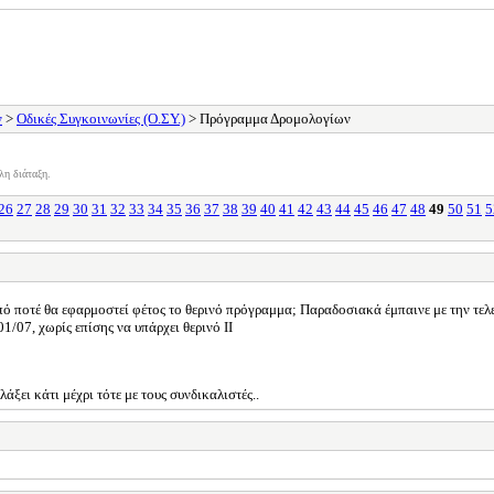
ν
>
Οδικές Συγκοινωνίες (Ο.ΣΥ.)
> Πρόγραμμα Δρομολογίων
λη διάταξη.
26
27
28
29
30
31
32
33
34
35
36
37
38
39
40
41
42
43
44
45
46
47
48
49
50
51
5
ό ποτέ θα εφαρμοστεί φέτος το θερινό πρόγραμμα; Παραδοσιακά έμπαινε με την τελ
01/07, χωρίς επίσης να υπάρχει θερινό ΙΙ
ξει κάτι μέχρι τότε με τους συνδικαλιστές..