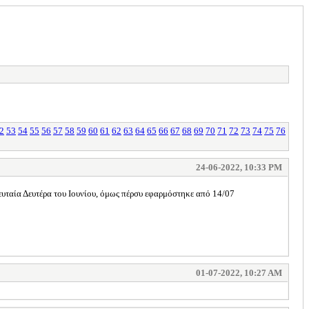
2
53
54
55
56
57
58
59
60
61
62
63
64
65
66
67
68
69
70
71
72
73
74
75
76
24-06-2022, 10:33 PM
ευταία Δευτέρα του Ιουνίου, όμως πέρσυ εφαρμόστηκε από 14/07
01-07-2022, 10:27 AM