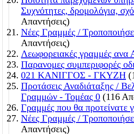
Συχνότητες, δρομολόγια, σχό
Απαντήσεις)
Νέες Γραμμές / Τροποποιήσε
Απαντήσεις)
Λεωφορειακές γραμμές ανα 
Παρανομες συμπεριφορές ο
021 ΚΑΝΙΓΓΟΣ - ΓΚΥΖΗ
(
Προτάσεις Αναδιάταξης / Β
Γραμμών - Τομέας 0
(116 Απ
Γραμμές που θα προτείνατε 
Νέες Γραμμές / Τροποποιήσε
Απαντήσεις)