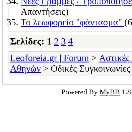
Νέες Γραμμές / Τροποποιήσε
Απαντήσεις)
Το λεωφορείο "φάντασμα"
(
Σελίδες:
1
2
3
4
Leoforeia.gr | Forum
>
Αστικές
Αθηνών
> Οδικές Συγκοινωνίες
Powered By
MyBB
1.8