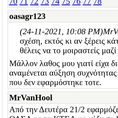
70
71
72
73
74
75
76
77
78
oasagr123
(24-11-2021, 10:08 PM)
MrV
σχέση, εκτός κι αν ξέρεις κά
θέλεις να το μοιραστείς μαζί
Μάλλον λαθος μου γιατί είχα δι
αναμένεται αύξηση συχνότητας 
που δεν εφαρμόστηκε τοτε.
MrVanHool
Από την Δευτέρα 21/2 εφαρμόζ