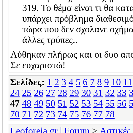
319. Το θέμα είναι τι θα κα
υπάρχει πρόβλημα διαθεσιμ
τώρα που δεν σχολανε οχήματ
άλλες τρύπες..
Λύθηκαν πλήρως και οι δυο απο
Σε ευχαριστώ!
Σελίδες:
1
2
3
4
5
6
7
8
9
10
11
24
25
26
27
28
29
30
31
32
33
47
48
49
50
51
52
53
54
55
56
70
71
72
73
74
75
76
77
78
Leoforeia.gr | Forum
>
Αστικές