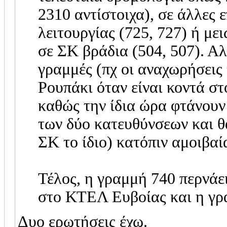
2310 αντίστοιχα), σε άλλες 
λειτουργίας (725, 727) ή με
σε ΣΚ βράδια (504, 507). Αλ
γραμμές (πχ οι αναχωρήσεις
Ρουπάκι όταν είναι κοντά στ
καθώς την ίδια ώρα φτάνουν
των δύο κατευθύνσεων και θ
ΣΚ το ίδιο) κατόπιν αμοιβα
Τέλος, η γραμμή 740 περνάε
στο ΚΤΕΛ Ευβοίας και η γ
Δυο ερωτήσεις έχω.