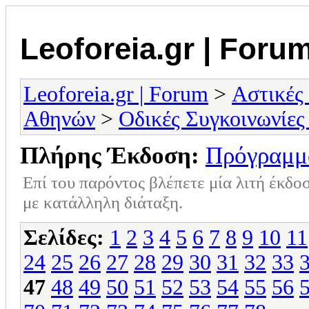
Leoforeia.gr | Foru
Leoforeia.gr | Forum
>
Αστικές
Αθηνών
>
Οδικές Συγκοινωνίες
Πλήρης Έκδοση:
Πρόγραμμ
Επί του παρόντος βλέπετε μία λιτή έκδο
με κατάλληλη διάταξη.
Σελίδες:
1
2
3
4
5
6
7
8
9
10
11
24
25
26
27
28
29
30
31
32
33
47
48
49
50
51
52
53
54
55
56