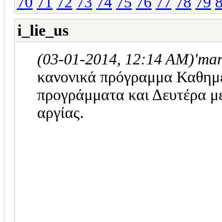
70
71
72
73
74
75
76
77
78
79
i_lie_us
(03-01-2014, 12:14 AM)
'mar
κανονικά πρόγραμμα Καθημε
προγράμματα και Δευτέρα μ
αργίας.