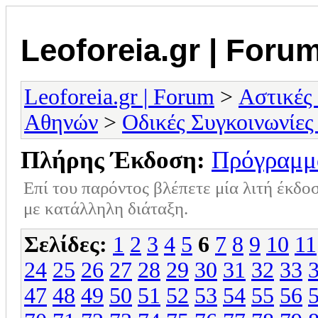
Leoforeia.gr | Foru
Leoforeia.gr | Forum
>
Αστικές
Αθηνών
>
Οδικές Συγκοινωνίες
Πλήρης Έκδοση:
Πρόγραμμ
Επί του παρόντος βλέπετε μία λιτή έκδο
με κατάλληλη διάταξη.
Σελίδες:
1
2
3
4
5
6
7
8
9
10
11
24
25
26
27
28
29
30
31
32
33
47
48
49
50
51
52
53
54
55
56