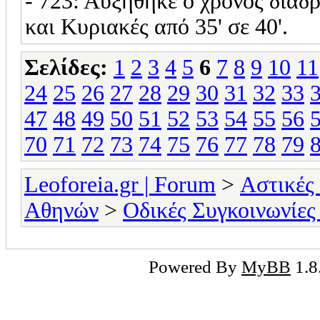
- 723: Αυξήθηκε ο χρόνος διαδρ
και Κυριακές από 35' σε 40'.
Σελίδες:
1
2
3
4
5
6
7
8
9
10
11
24
25
26
27
28
29
30
31
32
33
47
48
49
50
51
52
53
54
55
56
70
71
72
73
74
75
76
77
78
79
Leoforeia.gr | Forum
>
Αστικές
Αθηνών
>
Οδικές Συγκοινωνίες
Powered By
MyBB
1.8