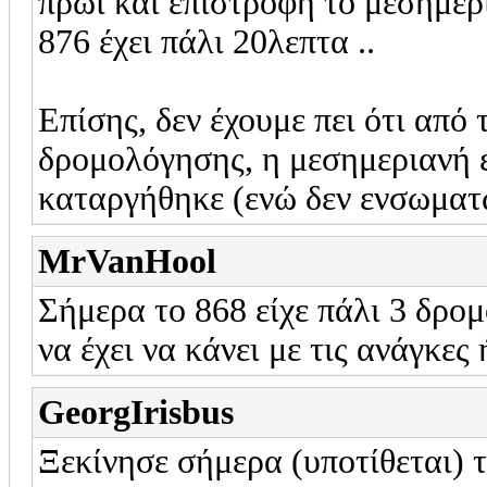
πρωί και επιστροφή το μεσημέρι
876 έχει πάλι 20λεπτα ..
Επίσης, δεν έχουμε πει ότι από
δρομολόγησης, η μεσημεριανή 
καταργήθηκε (ενώ δεν ενσωματώ
MrVanHool
Σήμερα το 868 είχε πάλι 3 δρο
να έχει να κάνει με τις ανάγκε
GeorgIrisbus
Ξεκίνησε σήμερα (υποτίθεται) τ