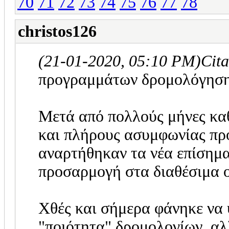
70
71
72
73
74
75
76
77
78
christos126
(21-01-2020, 05:10 PM)
Cit
προγραμμάτων δρομολόγηση
Μετά από πολλούς μήνες κα
και πλήρους ασυμφωνίας π
αναρτήθηκαν τα νέα επίσημα
προσαρμογή στα διαθέσιμα 
Χθές και σήμερα φάνηκε να 
"ποιότητα" δρομολογίων, αλ