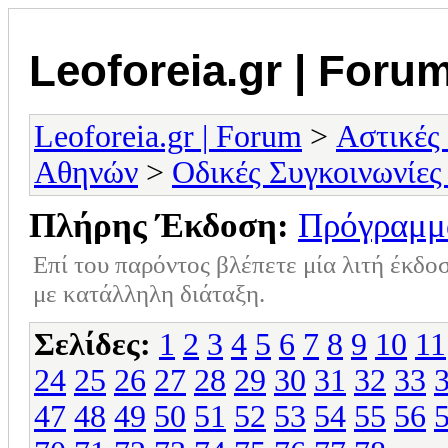
Leoforeia.gr | Foru
Leoforeia.gr | Forum
>
Αστικές
Αθηνών
>
Οδικές Συγκοινωνίες
Πλήρης Έκδοση:
Πρόγραμμ
Επί του παρόντος βλέπετε μία λιτή έκδο
με κατάλληλη διάταξη.
Σελίδες:
1
2
3
4
5
6
7
8
9
10
11
24
25
26
27
28
29
30
31
32
33
47
48
49
50
51
52
53
54
55
56