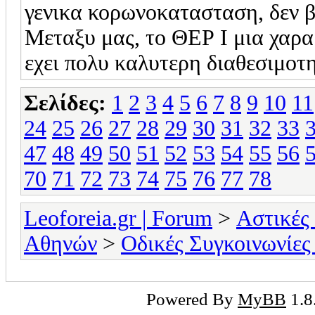
γενικα κορωνοκατασταση, δεν β
Μεταξυ μας, το ΘΕΡ Ι μια χαρα
εχει πολυ καλυτερη διαθεσιμοτ
Σελίδες:
1
2
3
4
5
6
7
8
9
10
11
24
25
26
27
28
29
30
31
32
33
47
48
49
50
51
52
53
54
55
56
70
71
72
73
74
75
76
77
78
Leoforeia.gr | Forum
>
Αστικές
Αθηνών
>
Οδικές Συγκοινωνίες
Powered By
MyBB
1.8