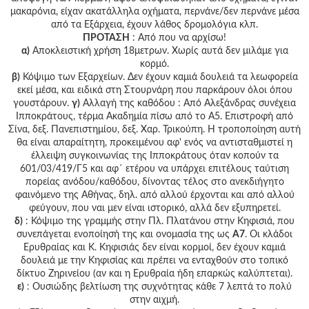
μακαρόνια, είχαν ακατάλληλα οχήματα, περνάνε/δεν περνάνε μέσα
από τα Εξάρχεια, έχουν λάθος δρομολόγια κλπ.
ΠΡΟΤΑΣΗ
: Από που να αρχίσω!
α)
Αποκλειστική χρήση 18μετρων. Χωρίς αυτά δεν μιλάμε για
κορμό.
β)
Κόψιμο των Εξαρχείων. Δεν έχουν καμιά δουλειά τα λεωφορεία
εκεί μέσα, και ειδικά στη Στουρνάρη που παρκάρουν όλοι όπου
γουστάρουν.
γ)
Αλλαγή της καθόδου : Από Αλεξάνδρας συνέχεια
Ιπποκράτους, τέρμα Ακαδημία πίσω από το Α5. Επιστροφή από
Σίνα, δεξ. Πανεπιστημίου, δεξ. Χαρ. Τρικούπη. Η τροποποίηση αυτή
θα είναι απαραίτητη, προκειμένου αφ' ενός να αντισταθμιστεί η
έλλειψη συγκοινωνίας της Ιπποκράτους όταν κοπούν τα
601/03/419/Γ5 και αφ΄ ετέρου να υπάρχει επιτέλους ταύτιση
πορείας ανόδου/καθόδου, δίνοντας τέλος στο ανεκδιήγητο
φαινόμενο της Αθήνας, δηλ. από αλλού έρχονται και από αλλού
φεύγουν, που ναι μεν είναι ιστορικό, αλλά δεν εξυπηρετεί.
δ)
: Κόψιμο της γραμμής στην Πλ. Πλατάνου στην Κηφισιά, που
συνεπάγεται ενοποίησή της και ονομασία της ως
Α7
. Οι κλάδοι
Ερυθραίας και Κ. Κηφισιάς δεν είναι κορμοί, δεν έχουν καμιά
δουλειά με την Κηφισίας και πρέπει να ενταχθούν στο τοπικό
δίκτυο Ζηρινείου (αν και η Ερυθραία ήδη επαρκώς καλύπτεται).
ε)
: Ουσιώδης βελτίωση της συχνότητας κάθε 7 λεπτά το πολύ
στην αιχμή.