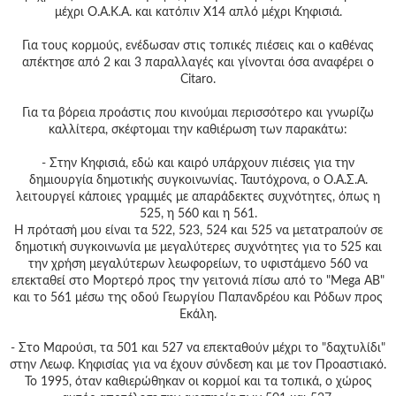
μέχρι Ο.Α.Κ.Α. και κατόπιν Χ14 απλό μέχρι Κηφισιά.
Για τους κορμούς, ενέδωσαν στις τοπικές πιέσεις και ο καθένας
απέκτησε από 2 και 3 παραλλαγές και γίνονται όσα αναφέρει ο
Citaro.
Για τα βόρεια προάστις που κινούμαι περισσότερο και γνωρίζω
καλλίτερα, σκέφτομαι την καθιέρωση των παρακάτω:
- Στην Κηφισιά, εδώ και καιρό υπάρχουν πιέσεις για την
δημιουργία δημοτικής συγκοινωνίας. Ταυτόχρονα, ο Ο.Α.Σ.Α.
λειτουργεί κάποιες γραμμές με απαράδεκτες συχνότητες, όπως η
525, η 560 και η 561.
Η πρότασή μου είναι τα 522, 523, 524 και 525 να μετατραπούν σε
δημοτική συγκοινωνία με μεγαλύτερες συχνότητες για το 525 και
την χρήση μεγαλύτερων λεωφορείων, το υφιστάμενο 560 να
επεκταθεί στο Μορτερό προς την γειτονιά πίσω από το "Mega AB"
και το 561 μέσω της οδού Γεωργίου Παπανδρέου και Ρόδων προς
Εκάλη.
- Στο Μαρούσι, τα 501 και 527 να επεκταθούν μέχρι το "δαχτυλίδι"
στην Λεωφ. Κηφισίας για να έχουν σύνδεση και με τον Προαστιακό.
Το 1995, όταν καθιερώθηκαν οι κορμοί και τα τοπικά, ο χώρος