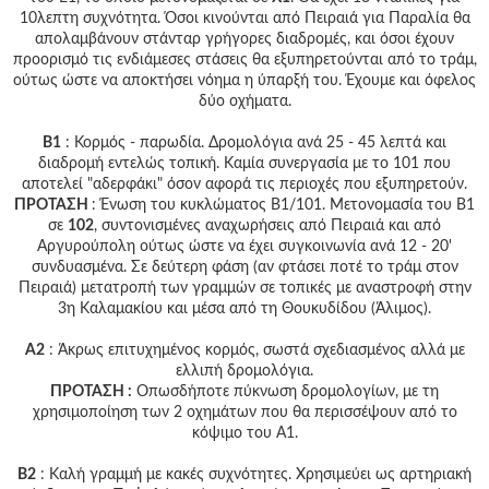
10λεπτη συχνότητα. Όσοι κινούνται από Πειραιά για Παραλία θα
απολαμβάνουν στάνταρ γρήγορες διαδρομές, και όσοι έχουν
προορισμό τις ενδιάμεσες στάσεις θα εξυπηρετούνται από το τράμ,
ούτως ώστε να αποκτήσει νόημα η ύπαρξή του. Έχουμε και όφελος
δύο οχήματα.
Β1
: Κορμός - παρωδία. Δρομολόγια ανά 25 - 45 λεπτά και
διαδρομή εντελώς τοπική. Καμία συνεργασία με το 101 που
αποτελεί "αδερφάκι" όσον αφορά τις περιοχές που εξυπηρετούν.
ΠΡΟΤΑΣΗ
: Ένωση του κυκλώματος Β1/101. Μετονομασία του Β1
σε
102
, συντονισμένες αναχωρήσεις από Πειραιά και από
Αργυρούπολη ούτως ώστε να έχει συγκοινωνία ανά 12 - 20'
συνδυασμένα. Σε δεύτερη φάση (αν φτάσει ποτέ το τράμ στον
Πειραιά) μετατροπή των γραμμών σε τοπικές με αναστροφή στην
3η Καλαμακίου και μέσα από τη Θουκυδίδου (Άλιμος).
Α2
: Άκρως επιτυχημένος κορμός, σωστά σχεδιασμένος αλλά με
ελλιπή δρομολόγια.
ΠΡΟΤΑΣΗ :
Οπωσδήποτε πύκνωση δρομολογίων, με τη
χρησιμοποίηση των 2 οχημάτων που θα περισσέψουν από το
κόψιμο του Α1.
Β2
: Καλή γραμμή με κακές συχνότητες. Χρησιμεύει ως αρτηριακή