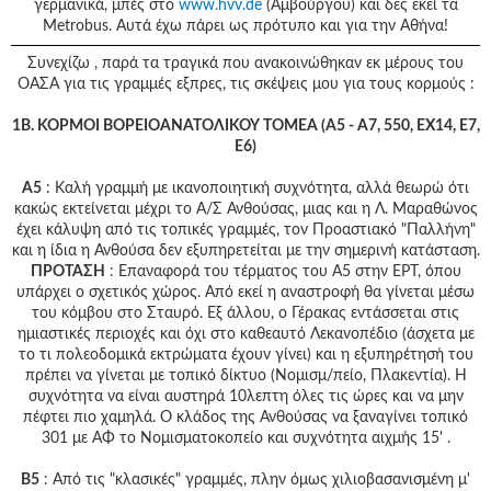
γερμανικά, μπές στο
www.hvv.de
(Aμβούργου) και δες εκεί τα
Metrobus. Αυτά έχω πάρει ως πρότυπο και για την Αθήνα!
Συνεχίζω , παρά τα τραγικά που ανακοινώθηκαν εκ μέρους του
ΟΑΣΑ για τις γραμμές εξπρες, τις σκέψεις μου για τους κορμούς :
1Β. ΚΟΡΜΟΙ ΒΟΡΕΙΟΑΝΑΤΟΛΙΚΟΥ ΤΟΜΕΑ (Α5 - Α7, 550, ΕΧ14, Ε7,
Ε6)
Α5
: Καλή γραμμή με ικανοποιητική συχνότητα, αλλά θεωρώ ότι
κακώς εκτείνεται μέχρι το Α/Σ Ανθούσας, μιας και η Λ. Μαραθώνος
έχει κάλυψη από τις τοπικές γραμμές, τον Προαστιακό "Παλλήνη"
και η ίδια η Ανθούσα δεν εξυπηρετείται με την σημερινή κατάσταση.
ΠΡΟΤΑΣΗ
: Επαναφορά του τέρματος του Α5 στην ΕΡΤ, όπου
υπάρχει ο σχετικός χώρος. Από εκεί η αναστροφή θα γίνεται μέσω
του κόμβου στο Σταυρό. Εξ άλλου, ο Γέρακας εντάσσεται στις
ημιαστικές περιοχές και όχι στο καθεαυτό Λεκανοπέδιο (άσχετα με
το τι πολεοδομικά εκτρώματα έχουν γίνει) και η εξυπηρέτησή του
πρέπει να γίνεται με τοπικό δίκτυο (Νομισμ/πείο, Πλακεντία). Η
συχνότητα να είναι αυστηρά 10λεπτη όλες τις ώρες και να μην
πέφτει πιο χαμηλά. Ο κλάδος της Ανθούσας να ξαναγίνει τοπικό
301 με ΑΦ το Νομισματοκοπείο και συχνότητα αιχμής 15' .
Β5
: Από τις "κλασικές" γραμμές, πλην όμως χιλιοβασανισμένη μ'