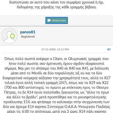
διαπιστώσει αν αυτό που κάνει τον συμφέρει χρονικά ή όχι,
δεδομένης της χάραξης της κάθε γραμμής βέβαια.
Απάντηση
panos81
Registered
17-11-2009, 12:11 PM
#7
Όπως πολύ σωστά ανέφερε ο Citaro, οι Ολυμπιακές γραμμές που
ήταν πολύ σωστές σαν έμπνευση, έχουν σχεδόν εξαφανιστεί
σήμερα. Ναι μεν το σπάσιμο του Χ40 σε Χ40 και Χ41, με διέλευση
μέσα από το Μενίδι σε δύο παραλλαγές (εξ ου και τα δύο
διαφορετικά νούμερα) αύξησαν την χρησιμότητά τους, αλλά το Χ27
τελικά έγινε απλή τοπική γραμμή (247), όπως και τα Χ29 και Χ22
(700 και 800 αντίστοιχα), το πρώτο με επέκταση προς το Θέατρο
Πέτρας, το δε Χ14 έγινε πολύπαθο, ξεκινώντας ως "άλλο το πρωϊ
και άλλο το βράδυ", μετά προστέθηκε και το ρουσφετολογικής
προέλευσης Ε14, και φτάσαμε το καλοκαίρι στην συγχώνευση των
δύο και έχουμε Ε14 express Σύνταγμα-Ο.Α.Κ.Α.-Υπουργείο Παιδείας
μέχρι τις 6:00 το απόγευμα, μετά για 2 ώρες Χ14 πάλι express