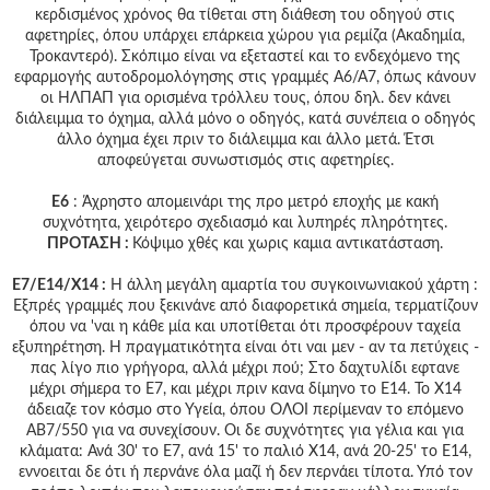
κερδισμένος χρόνος θα τίθεται στη διάθεση του οδηγού στις
αφετηρίες, όπου υπάρχει επάρκεια χώρου για ρεμίζα (Ακαδημία,
Τροκαντερό). Σκόπιμο είναι να εξεταστεί και το ενδεχόμενο της
εφαρμογής αυτοδρομολόγησης στις γραμμές Α6/Α7, όπως κάνουν
οι ΗΛΠΑΠ για ορισμένα τρόλλευ τους, όπου δηλ. δεν κάνει
διάλειμμα το όχημα, αλλά μόνο ο οδηγός, κατά συνέπεια ο οδηγός
άλλο όχημα έχει πριν το διάλειμμα και άλλο μετά. Έτσι
αποφεύγεται συνωστισμός στις αφετηρίες.
Ε6
: Άχρηστο απομεινάρι της προ μετρό εποχής με κακή
συχνότητα, χειρότερο σχεδιασμό και λυπηρές πληρότητες.
ΠΡΟΤΑΣΗ :
Κόψιμο χθές και χωρις καμια αντικατάσταση.
Ε7/Ε14/Χ14 :
Η άλλη μεγάλη αμαρτία του συγκοινωνιακού χάρτη :
Εξπρές γραμμές που ξεκινάνε από διαφορετικά σημεία, τερματίζουν
όπου να 'ναι η κάθε μία και υποτίθεται ότι προσφέρουν ταχεία
εξυπηρέτηση. Η πραγματικότητα είναι ότι ναι μεν - αν τα πετύχεις -
πας λίγο πιο γρήγορα, αλλά μέχρι πού; Στο δαχτυλίδι εφτανε
μέχρι σήμερα το Ε7, και μέχρι πριν κανα δίμηνο το Ε14. Το Χ14
άδειαζε τον κόσμο στο Υγεία, όπου ΟΛΟΙ περίμεναν το επόμενο
ΑΒ7/550 για να συνεχίσουν. Οι δε συχνότητες για γέλια και για
κλάματα: Ανά 30' το Ε7, ανά 15' το παλιό Χ14, ανά 20-25' το Ε14,
εννοειται δε ότι ή περνάνε όλα μαζί ή δεν περνάει τίποτα. Υπό τον