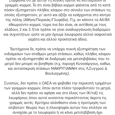
Συμφωνώ ότι με αυτήν τη λογική πρέπει να λειτουργούν οι
γραμμές-κορμοί. Το ότι είναι βέβαια κορμοί φαίνεται από το κατά
πόσον εξυπηρετούν πλήθος κόσμου στο σύνολο των στάσεων τις
οποίες εξυπηρετούν, γι' αυτό και αξίζει να εισέρχονται στο κέντρο
της πόλης (Αθήνα/Πειραιάς/Γλυφάδα). Π.χ. αν κάποτε τα Α4/Β4
εθεωρούντο κορμοί, τώρα πια δεν είναι, σε αντίθεση με τους
κλάδους 2 και 3. Έτσι πρέπει να γίνει αναδιοργάνωση διαδρομών
και συχνοτήτων, ώστε να μην έχουμε λεωφορεία αλλού ασφυκτικά
γεμάτα και αλλού προκλητικά άδεια.
Ταυτόχρονα δε, πρέπει να υπάρχει πυκνή εξυπηρέτηση των
ενδιάμεσων των σταθμών μετρό στάσεων, καθώς πλήθος κόσμου
πρέπει να εξυπηρετηθεί σε διαδρομές και μετεπιβιβάσεις που το
μετρό δεν μπορεί να βοηθήσει (π.χ. περιοχή Κυνοσάργους, καθώς
και ανταπόκριση στάσεων ΜΑΚΡΥΓΙΑΝΝΗ στις Λ.Συγγρού &
Βουλιαγμένης).
Συνεπώς, δεν πρέπει ο ΟΑΣΑ να φοβηθεί την περικοπή τμημάτων
των γραμμών-κορμών, όπου αυτοί πλέον τροφοδοτούν το μετρό,
αλλά δεν πρέπει να αφήσει και στο έλεος των ΙΧ/ταξί τις
λεωφόρους όπου αυτοί κινούνται περικόπτοντας άκριτα τις
γραμμές αυτές. Κριτήριο αλάνθαστο είναι η προτίμηση των
επιβατών: θεωρώ πως η πλειοψηφία αυτών που επιλέγει να
συνεχίσει με το λεωφορείο ή να κάνει μετεπιβίβαση έχει