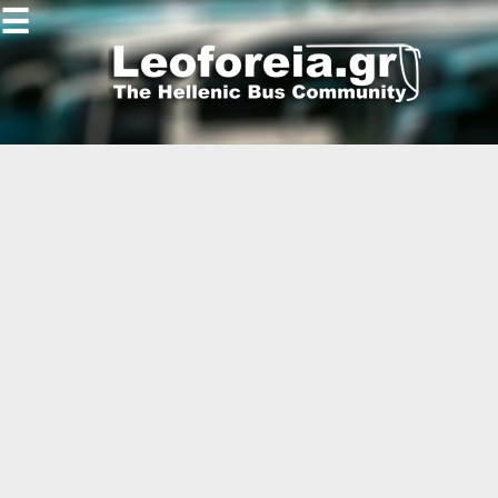
☰
Gallery
Open
Gallery
-
-
-
-
-
-
-
-