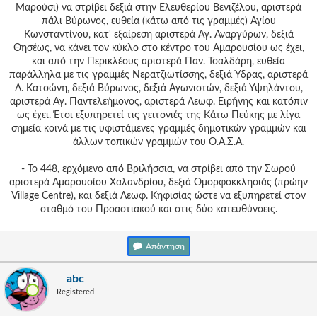
Μαρούσι) να στρίβει δεξιά στην Ελευθερίου Βενιζέλου, αριστερά
πάλι Βύρωνος, ευθεία (κάτω από τις γραμμές) Αγίου
Κωνσταντίνου, κατ' εξαίρεση αριστερά Αγ. Αναργύρων, δεξιά
Θησέως, να κάνει τον κύκλο στο κέντρο του Αμαρουσίου ως έχει,
και από την Περικλέους αριστερά Παν. Τσαλδάρη, ευθεία
παράλληλα με τις γραμμές Νερατζιωτίσσης, δεξιά Ύδρας, αριστερά
Λ. Κατσώνη, δεξιά Βύρωνος, δεξιά Αγωνιστών, δεξιά Υψηλάντου,
αριστερά Αγ. Παντελεήμονος, αριστερά Λεωφ. Ειρήνης και κατόπιν
ως έχει. Έτσι εξυπηρετεί τις γειτονιές της Κάτω Πεύκης με λίγα
σημεία κοινά με τις υφιστάμενες γραμμές δημοτικών γραμμών και
άλλων τοπικών γραμμών του Ο.Α.Σ.Α.
- Το 448, ερχόμενο από Βριλήσσια, να στρίβει από την Σωρού
αριστερά Αμαρουσίου Χαλανδρίου, δεξιά Ομορφοκκλησιάς (πρώην
Village Centre), και δεξιά Λεωφ. Κηφισίας ώστε να εξυπηρετεί στον
σταθμό του Προαστιακού και στις δύο κατευθύνσεις.
Απάντηση
abc
Registered