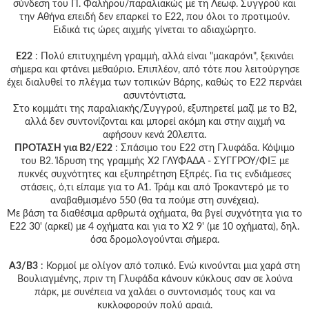
σύνδεση του Π. Φαλήρου/παραλιακώς με τη Λεωφ. Συγγρού και
την Αθήνα επειδή δεν επαρκεί το Ε22, που όλοι το προτιμούν.
Ειδικά τις ώρες αιχμής γίνεται το αδιαχώρητο.
Ε22
: Πολύ επιτυχημένη γραμμή, αλλά είναι "μακαρόνι", ξεκινάει
σήμερα και φτάνει μεθαύριο. Επιπλέον, από τότε που λειτούργησε
έχει διαλυθεί το πλέγμα των τοπικών Βάρης, καθώς το Ε22 περνάει
ασυντόντιστα.
Στο κομμάτι της παραλιακής/Συγγρού, εξυπηρετεί μαζί με το Β2,
αλλά δεν συντονίζονται και μπορεί ακόμη και στην αιχμή να
αφήσουν κενά 20λεπτα.
ΠΡΟΤΑΣΗ για Β2/Ε22
: Σπάσιμο του Ε22 στη Γλυφάδα. Κόψιμο
του Β2. Ίδρυση της γραμμής Χ2 ΓΛΥΦΑΔΑ - ΣΥΓΓΡΟΥ/ΦΙΞ με
πυκνές συχνότητες και εξυπηρέτηση Εξπρές. Για τις ενδιάμεσες
στάσεις, ό,τι είπαμε για το Α1. Τράμ και από Τροκαντερό με το
αναβαθμισμένο 550 (θα τα πούμε στη συνέχεια).
Με βάση τα διαθέσιμα αρθρωτά οχήματα, θα βγεί συχνότητα για το
Ε22 30' (αρκεί) με 4 οχήματα και για το Χ2 9' (με 10 οχήματα), δηλ.
όσα δρομολογούνται σήμερα.
Α3/Β3
: Κορμοί με ολίγον από τοπικό. Ενώ κινούνται μια χαρά στη
Βουλιαγμένης, πριν τη Γλυφάδα κάνουν κύκλους σαν σε λούνα
πάρκ, με συνέπεια να χαλάει ο συντονισμός τους και να
κυκλοφορούν πολύ αραιά.