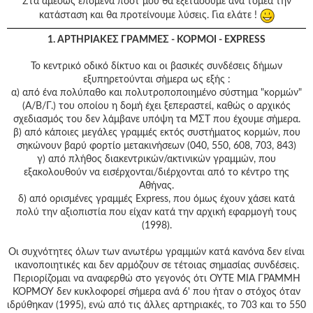
Στα αμέσως επόμενα πόστ μου θα εξετάσουμε ανά τομέα την
κατάσταση και θα προτείνουμε λύσεις. Για ελάτε !
1. ΑΡΤΗΡΙΑΚΕΣ ΓΡΑΜΜΕΣ - ΚΟΡΜΟΙ - ΕXPRESS
Το κεντρικό οδικό δίκτυο και οι βασικές συνδέσεις δήμων
εξυπηρετούνται σήμερα ως εξής :
α) από ένα πολύπαθο και πολυτροποποιημένο σύστημα "κορμών"
(Α/Β/Γ.) του οποίου η δομή έχει ξεπεραστεί, καθώς ο αρχικός
σχεδιασμός του δεν λάμβανε υπόψη τα ΜΣΤ που έχουμε σήμερα.
β) από κάποιες μεγάλες γραμμές εκτός συστήματος κορμών, που
σηκώνουν βαρύ φορτίο μετακινήσεων (040, 550, 608, 703, 843)
γ) από πλήθος διακεντρικών/ακτινικών γραμμών, που
εξακολουθούν να εισέρχονται/διέρχονται από το κέντρο της
Αθήνας.
δ) από ορισμένες γραμμές Express, που όμως έχουν χάσει κατά
πολύ την αξιοπιστία που είχαν κατά την αρχική εφαρμογή τους
(1998).
Οι συχνότητες όλων των ανωτέρω γραμμών κατά κανόνα δεν είναι
ικανοποιητικές και δεν αρμόζουν σε τέτοιας σημασίας συνδέσεις.
Περιορίζομαι να αναφερθώ στο γεγονός ότι ΟΥΤΕ ΜΙΑ ΓΡΑΜΜΗ
ΚΟΡΜΟΥ δεν κυκλοφορεί σήμερα ανά 6' που ήταν ο στόχος όταν
ιδρύθηκαν (1995), ενώ από τις άλλες αρτηριακές, το 703 και το 550