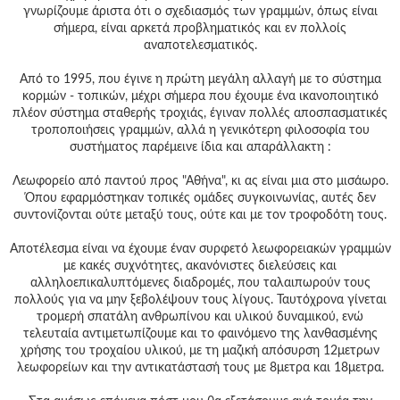
Γεια
γνωρίζουμε άριστα ότι ο σχεδιασμός των γραμμών, όπως είναι
σου,
σήμερα, είναι αρκετά προβληματικός και εν πολλοίς
Επισκέπτη!
αναποτελεσματικός.
Σύνδεση
Από το 1995, που έγινε η πρώτη μεγάλη αλλαγή με το σύστημα
κορμών - τοπικών, μέχρι σήμερα που έχουμε ένα ικανοποιητικό
Εγγραφή
πλέον σύστημα σταθερής τροχιάς, έγιναν πολλές αποσπασματικές
τροποποιήσεις γραμμών, αλλά η γενικότερη φιλοσοφία του
συστήματος παρέμεινε ίδια και απαράλλακτη :
Λεωφορείο από παντού προς "Αθήνα", κι ας είναι μια στο μισάωρο.
Όπου εφαρμόστηκαν τοπικές ομάδες συγκοινωνίας, αυτές δεν
συντονίζονται ούτε μεταξύ τους, ούτε και με τον τροφοδότη τους.
Αποτέλεσμα είναι να έχουμε έναν συρφετό λεωφορειακών γραμμών
με κακές συχνότητες, ακανόνιστες διελεύσεις και
αλληλοεπικαλυπτόμενες διαδρομές, που ταλαιπωρούν τους
πολλούς για να μην ξεβολέψουν τους λίγους. Ταυτόχρονα γίνεται
τρομερή σπατάλη ανθρωπίνου και υλικού δυναμικού, ενώ
τελευταία αντιμετωπίζουμε και το φαινόμενο της λανθασμένης
χρήσης του τροχαίου υλικού, με τη μαζική απόσυρση 12μετρων
λεωφορείων και την αντικατάστασή τους με 8μετρα και 18μετρα.