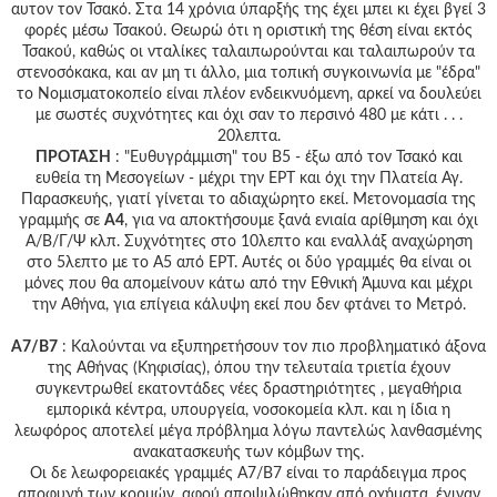
αυτον τον Τσακό. Στα 14 χρόνια ύπαρξής της έχει μπει κι έχει βγεί 3
φορές μέσω Τσακού. Θεωρώ ότι η οριστική της θέση είναι εκτός
Τσακού, καθώς οι νταλίκες ταλαιπωρούνται και ταλαιπωρούν τα
στενοσόκακα, και αν μη τι άλλο, μια τοπική συγκοινωνία με "έδρα"
το Νομισματοκοπείο είναι πλέον ενδεικνυόμενη, αρκεί να δουλεύει
με σωστές συχνότητες και όχι σαν το περσινό 480 με κάτι . . .
20λεπτα.
ΠΡΟΤΑΣΗ
: "Ευθυγράμμιση" του Β5 - έξω από τον Τσακό και
ευθεία τη Μεσογείων - μέχρι την ΕΡΤ και όχι την Πλατεία Αγ.
Παρασκευής, γιατί γίνεται το αδιαχώρητο εκεί. Μετονομασία της
γραμμής σε
Α4
, για να αποκτήσουμε ξανά ενιαία αρίθμηση και όχι
Α/Β/Γ/Ψ κλπ. Συχνότητες στο 10λεπτο και εναλλάξ αναχώρηση
στο 5λεπτο με το Α5 από ΕΡΤ. Αυτές οι δύο γραμμές θα είναι οι
μόνες που θα απομείνουν κάτω από την Εθνική Άμυνα και μέχρι
την Αθήνα, για επίγεια κάλυψη εκεί που δεν φτάνει το Μετρό.
Α7/Β7
: Καλούνται να εξυπηρετήσουν τον πιο προβληματικό άξονα
της Αθήνας (Κηφισίας), όπου την τελευταία τριετία έχουν
συγκεντρωθεί εκατοντάδες νέες δραστηριότητες , μεγαθήρια
εμπορικά κέντρα, υπουργεία, νοσοκομεία κλπ. και η ίδια η
λεωφόρος αποτελεί μέγα πρόβλημα λόγω παντελώς λανθασμένης
ανακατασκευής των κόμβων της.
Οι δε λεωφορειακές γραμμές Α7/Β7 είναι το παράδειγμα προς
αποφυγή των κορμών, αφού αποψιλώθηκαν από οχήματα, έγιναν