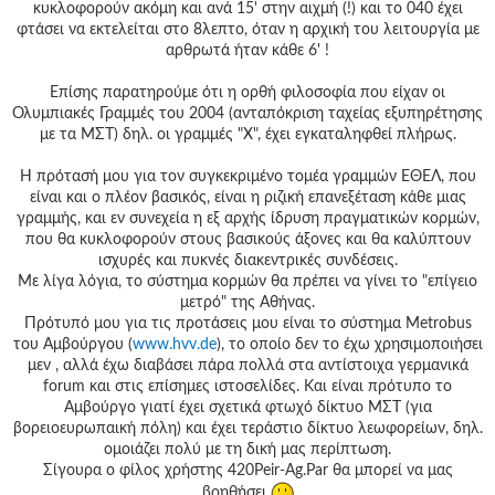
κυκλοφορούν ακόμη και ανά 15' στην αιχμή (!) και το 040 έχει
φτάσει να εκτελείται στο 8λεπτο, όταν η αρχική του λειτουργία με
αρθρωτά ήταν κάθε 6' !
Επίσης παρατηρούμε ότι η ορθή φιλοσοφία που είχαν οι
Ολυμπιακές Γραμμές του 2004 (ανταπόκριση ταχείας εξυπηρέτησης
με τα ΜΣΤ) δηλ. οι γραμμές "Χ", έχει εγκαταληφθεί πλήρως.
Η πρότασή μου για τον συγκεκριμένο τομέα γραμμών ΕΘΕΛ, που
είναι και ο πλέον βασικός, είναι η ριζική επανεξέταση κάθε μιας
γραμμής, και εν συνεχεία η εξ αρχής ίδρυση πραγματικών κορμών,
που θα κυκλοφορούν στους βασικούς άξονες και θα καλύπτουν
ισχυρές και πυκνές διακεντρικές συνδέσεις.
Με λίγα λόγια, το σύστημα κορμών θα πρέπει να γίνει το "επίγειο
μετρό" της Αθήνας.
Πρότυπό μου για τις προτάσεις μου είναι το σύστημα Metrobus
του Αμβούργου (
www.hvv.de
), το οποίο δεν το έχω χρησιμοποιήσει
μεν , αλλά έχω διαβάσει πάρα πολλά στα αντίστοιχα γερμανικά
forum και στις επίσημες ιστοσελίδες. Και είναι πρότυπο το
Αμβούργο γιατί έχει σχετικά φτωχό δίκτυο ΜΣΤ (για
βορειοευρωπαική πόλη) και έχει τεράστιο δίκτυο λεωφορείων, δηλ.
ομοιάζει πολύ με τη δική μας περίπτωση.
Σίγουρα ο φίλος χρήστης 420Peir-Ag.Par θα μπορεί να μας
βοηθήσει