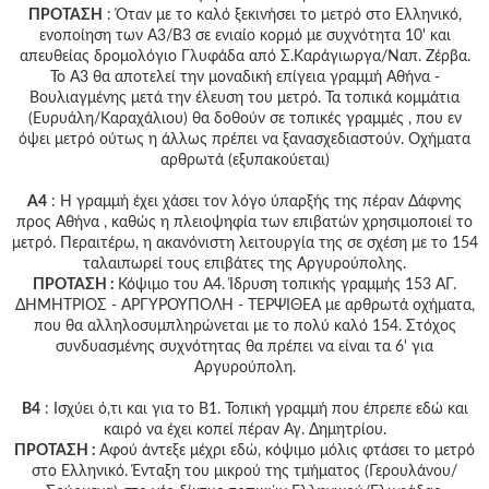
ΠΡΟΤΑΣΗ
: Όταν με το καλό ξεκινήσει το μετρό στο Ελληνικό,
ενοποίηση των Α3/Β3 σε ενιαίο κορμό με συχνότητα 10' και
απευθείας δρομολόγιο Γλυφάδα από Σ.Καράγιωργα/Ναπ. Ζέρβα.
Το Α3 θα αποτελεί την μοναδική επίγεια γραμμή Αθήνα -
Βουλιαγμένης μετά την έλευση του μετρό. Τα τοπικά κομμάτια
(Ευρυάλη/Καραχάλιου) θα δοθούν σε τοπικές γραμμές , που εν
όψει μετρό ούτως η άλλως πρέπει να ξανασχεδιαστούν. Οχήματα
αρθρωτά (εξυπακούεται)
Α4
: Η γραμμή έχει χάσει τον λόγο ύπαρξής της πέραν Δάφνης
προς Αθήνα , καθώς η πλειοψηφία των επιβατών χρησιμοποιεί το
μετρό. Περαιτέρω, η ακανόνιστη λειτουργία της σε σχέση με το 154
ταλαιπωρεί τους επιβάτες της Αργυρούπολης.
ΠΡΟΤΑΣΗ :
Κόψιμο του Α4. Ίδρυση τοπικής γραμμής 153 ΑΓ.
ΔΗΜΗΤΡΙΟΣ - ΑΡΓΥΡΟΥΠΟΛΗ - ΤΕΡΨΙΘΕΑ με αρθρωτά οχήματα,
που θα αλληλοσυμπληρώνεται με το πολύ καλό 154. Στόχος
συνδυασμένης συχνότητας θα πρέπει να είναι τα 6' για
Αργυρούπολη.
Β4
: Ισχύει ό,τι και για το Β1. Τοπική γραμμή που έπρεπε εδώ και
καιρό να έχει κοπεί πέραν Αγ. Δημητρίου.
ΠΡΟΤΑΣΗ :
Αφού άντεξε μέχρι εδώ, κόψιμο μόλις φτάσει το μετρό
στο Ελληνικό. Ένταξη του μικρού της τμήματος (Γερουλάνου/