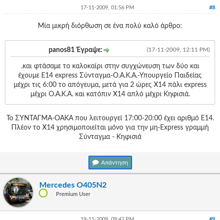
17-11-2009, 01:56 PM
#8
Μία μικρή διόρθωση σε ένα πολύ καλό άρθρο:
panos81 Έγραψε:
(17-11-2009, 12:11 PM)
.και φτάσαμε το καλοκαίρι στην συγχώνευση των δύο και
έχουμε Ε14 express Σύνταγμα-Ο.Α.Κ.Α.-Υπουργείο Παιδείας
μέχρι τις 6:00 το απόγευμα, μετά για 2 ώρες Χ14 πάλι express
μέχρι Ο.Α.Κ.Α. και κατόπιν Χ14 απλό μέχρι Κηφισιά.
Το ΣΥΝΤΑΓΜΑ-ΟΑΚΑ που λειτουργεί 17:00-20:00 έχει αριθμό Ε14.
Πλέον το Χ14 χρησιμοποιείται μόνο για την μη-Express γραμμή
Σύνταγμα - Κηφισιά
Απάντηση
Mercedes O405N2
Premium User
19-11-2009, 09:42 PM
#9