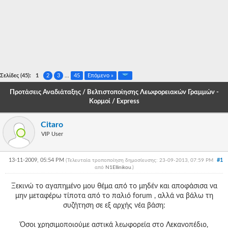
-
-
-
-
Σελίδες (45):
1
2
3
...
45
Επόμενο »
-
Προτάσεις Αναδιάταξης / Βελτιστοποίησης Λεωφορειακών Γραμμών -
Κορμοί / Express
-
-
Citaro
VIP User
-
-
13-11-2009, 05:54 PM
#1
(Τελευταία τροποποίηση δημοσίευσης: 23-09-2013, 07:59 PM
από
N1Ellinikou
.
)
-
Ξεκινώ το αγαπημένο μου θέμα από το μηδέν και αποφάσισα να
-
μην μεταφέρω τίποτα από το παλιό forum , αλλά να βάλω τη
συζήτηση σε εξ αρχής νέα βάση:
-
Όσοι χρησιμοποιούμε αστικά λεωφορεία στο Λεκανοπέδιο,