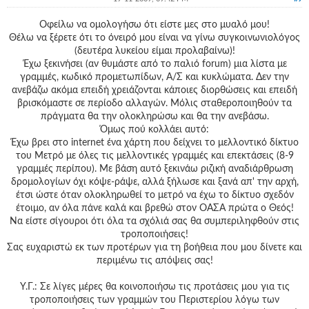
Οφείλω να ομολογήσω ότι είστε μες στο μυαλό μου!
Θέλω να ξέρετε ότι το όνειρό μου είναι να γίνω συγκοινωνιολόγος
(δευτέρα λυκείου είμαι προλαβαίνω)!
Έχω ξεκινήσει (αν θυμάστε από το παλιό forum) μια λίστα με
γραμμές, κωδικό προμετωπίδων, Α/Σ και κυκλώματα. Δεν την
ανεβάζω ακόμα επειδή χρειάζονται κάποιες διορθώσεις και επειδή
βρισκόμαστε σε περίοδο αλλαγών. Μόλις σταθεροποιηθούν τα
πράγματα θα την ολοκληρώσω και θα την ανεβάσω.
Όμως πού κολλάει αυτό:
Έχω βρει στο internet ένα χάρτη που δείχνει το μελλοντικό δίκτυο
του Μετρό με όλες τις μελλοντικές γραμμές και επεκτάσεις (8-9
γραμμές περίπου). Με βάση αυτό ξεκινάω ριζική αναδιάρθρωση
δρομολογίων όχι κόψε-ράψε, αλλά ξήλωσε και ξανά απ' την αρχή,
έτσι ώστε όταν ολοκληρωθεί το μετρό να έχω το δίκτυο σχεδόν
έτοιμο, αν όλα πάνε καλά και βρεθώ στον ΟΑΣΑ πρώτα ο Θεός!
Να είστε σίγουροι ότι όλα τα σχόλιά σας θα συμπεριληφθούν στις
τροποποιήσεις!
Σας ευχαριστώ εκ των προτέρων για τη βοήθεια που μου δίνετε και
περιμένω τις απόψεις σας!
Υ.Γ.: Σε λίγες μέρες θα κοινοποιήσω τις προτάσεις μου για τις
τροποποιήσεις των γραμμών του Περιστερίου λόγω των