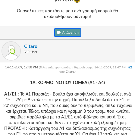
Οι αναλυτικές προτάσεις μου ανά γραμμή κορμού θα
ακολουθήσουν σύντομα!
Απάντηση
Citaro
VIP User
14-11-2009, 12:38 PM
#2
(Τελευταία τροποποίηση δημοσίευσης: 14-11-2009, 12:47 PM
από
Citaro
.
)
1A. ΚΟΡΜΟΙ ΝΟΤΙΟΥ ΤΟΜΕΑ (Α1 - Α4)
Α1/Ε1
: Το Α1 Πειραιάς - Βούλα έχει αποψιλωθεί και δουλεύει ανά
15' - 25' με 9 νταλίκες στην αιχμή. Παράλληλα δουλεύει το Ε1 με
20' συχνότητα και 6 Ν1, που όμως δεν το περιμένεις, απλά τυχαίνει
και έρχεται. Τέλος, υπάρχει και η γραμμή 3 του τράμ, που κινείται
ακριβώς παράλληλα με τα Α1/Ε1 από Φάληρο και μετά. Έτσι
σπαταλώνται πόροι και δεν επιτυγχάνεται καλή εξυπηρέτηση.
ΠΡΟΤΑΣΗ
: Κατάργηση του Α1 και διπλασιασμός της συχνότητας
του Ε1, το οποίο μετονομάζεται σε
Χ1
. Θα έχει 13 νταλίκες για