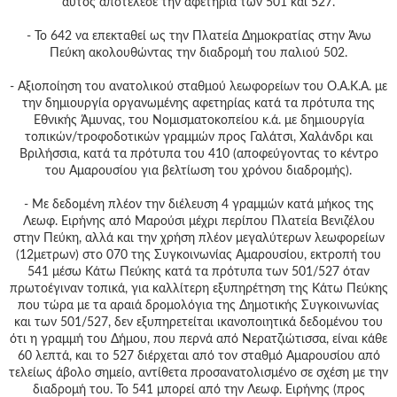
αυτός αποτέλεσε την αφετηρία των 501 και 527.
- Το 642 να επεκταθεί ως την Πλατεία Δημοκρατίας στην Άνω
Πεύκη ακολουθώντας την διαδρομή του παλιού 502.
- Αξιοποίηση του ανατολικού σταθμού λεωφορείων του Ο.Α.Κ.Α. με
την δημιουργία οργανωμένης αφετηρίας κατά τα πρότυπα της
Εθνικής Άμυνας, του Νομισματοκοπείου κ.ά. με δημιουργία
τοπικών/τροφοδοτικών γραμμών προς Γαλάτσι, Χαλάνδρι και
Βριλήσσια, κατά τα πρότυπα του 410 (αποφεύγοντας το κέντρο
του Αμαρουσίου για βελτίωση του χρόνου διαδρομής).
- Με δεδομένη πλέον την διέλευση 4 γραμμών κατά μήκος της
Λεωφ. Ειρήνης από Μαρούσι μέχρι περίπου Πλατεία Βενιζέλου
στην Πεύκη, αλλά και την χρήση πλέον μεγαλύτερων λεωφορείων
(12μετρων) στο 070 της Συγκοινωνίας Αμαρουσίου, εκτροπή του
541 μέσω Κάτω Πεύκης κατά τα πρότυπα των 501/527 όταν
πρωτοέγιναν τοπικά, για καλλίτερη εξυπηρέτηση της Κάτω Πεύκης
που τώρα με τα αραιά δρομολόγια της Δημοτικής Συγκοινωνίας
και των 501/527, δεν εξυπηρετείται ικανοποιητικά δεδομένου του
ότι η γραμμή του Δήμου, που περνά από Νερατζιώτισσα, είναι κάθε
60 λεπτά, και το 527 διέρχεται από τον σταθμό Αμαρουσίου από
τελείως άβολο σημείο, αντίθετα προσανατολισμένο σε σχέση με την
διαδρομή του. Το 541 μπορεί από την Λεωφ. Ειρήνης (προς