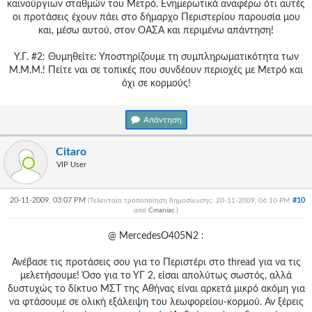
καινούργιων σταθμών του Μετρό. Ενημερωτικά αναφέρω ότι αυτές
οι προτάσεις έχουν πάει στο δήμαρχο Περιστερίου παρουσία μου
και, μέσω αυτού, στον ΟΑΣΑ και περιμένω απάντηση!
Υ.Γ. #2: Θυμηθείτε: Υποστηρίζουμε τη συμπληρωματικότητα των
Μ.Μ.Μ.! Πείτε ναι σε τοπικές που συνδέουν περιοχές με Μετρό και
όχι σε κορμούς!
Απάντηση
Citaro
VIP User
20-11-2009, 03:07 PM
#10
(Τελευταία τροποποίηση δημοσίευσης: 20-11-2009, 06:10 PM
από
Cmaniac
.
)
@ ΜercedesO405N2 :
Ανέβασε τις προτάσεις σου για το Περιστέρι στο thread για να τις
μελετήσουμε! Όσο για το ΥΓ 2, είσαι απολύτως σωστός, αλλά
δυστυχώς το δίκτυο ΜΣΤ της Αθήνας είναι αρκετά μικρό ακόμη για
να φτάσουμε σε ολική εξάλειψη του λεωφορείου-κορμού. Αν ξέρεις