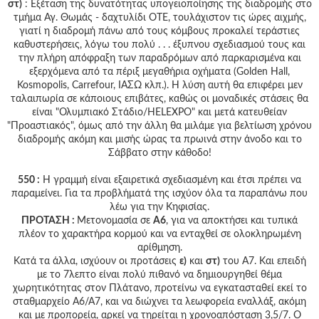
στ)
: Εξέταση της δυνατότητας υπογειοποίησης της διαδρομής στο
τμήμα Αγ. Θωμάς - δαχτυλίδι ΟΤΕ, τουλάχιστον τις ώρες αιχμής,
γιατί η διαδρομή πάνω από τους κόμβους προκαλεί τεράστιες
καθυστερήσεις, λόγω του πολύ . . . έξυπνου σχεδιασμού τους και
την πλήρη απόφραξη των παραδρόμων από παρκαρισμένα και
εξερχόμενα από τα πέριξ μεγαθήρια οχήματα (Golden Hall,
Kosmopolis, Carrefour, IAΣΩ κλπ.). Η λύση αυτή θα επιφέρει μεν
ταλαιπωρία σε κάποιους επιβάτες, καθώς οι μοναδικές στάσεις θα
είναι "Ολυμπιακό Στάδιο/HELEXPO" και μετά κατευθείαν
"Προαστιακός", όμως από την άλλη θα μιλάμε για βελτίωση χρόνου
διαδρομής ακόμη και μισής ώρας τα πρωινά στην άνοδο και το
Σάββατο στην κάθοδο!
550 :
Η γραμμή είναι εξαιρετικά σχεδιασμένη και έτσι πρέπει να
παραμείνει. Για τα προβλήματά της ισχύον όλα τα παραπάνω που
λέω για την Κηφισίας.
ΠΡΟΤΑΣΗ :
Μετονομασία σε
Α6
, για να αποκτήσει και τυπικά
πλέον το χαρακτήρα κορμού και να ενταχθεί σε ολοκληρωμένη
αρίθμηση.
Κατά τα άλλα, ισχύουν οι προτάσεις
ε)
και
στ)
του Α7. Και επειδή
με το 7λεπτο είναι πολύ πιθανό να δημιουργηθεί θέμα
χωρητικότητας στον Πλάτανο, προτείνω να εγκατασταθεί εκεί το
σταθμαρχείο Α6/Α7, και να διώχνει τα λεωφορεία εναλλάξ, ακόμη
και με προπορεία, αρκεί να τηρείται η χρονοαπόσταση 3,5/7. Ο