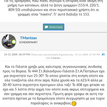
Για τις αριθμήσεις πάω πάσο, σίγουρα η ιστορική είναι ακόμη στη
μνήμη των κατοίκων, αλλά τα ζεύγη γραμμών (153/4, 220/1,
809/10) υποδηλώνουν και στον περιστασιακό χρήστη ότι οι
γραμμές είναι "πακέτο". Γι' αυτό διάλεξα το 153.
Απάντηση
TMantzas
SONDERFAHRT
14-11-2009, 06:59 PM
#5
(Τελευταία τροποποίηση δημοσίευσης: 14-11-2009, 07:54 PM
από
Cmaniac
.
)
Και το Γαλατσι χρηζει μιας καλυτερης συγκοινωνιακης συνδεσης
προς τα Βορεια. Το 444 Στ.Χαλανδριου-Γαλατσι-Στ.Α.Πατησιων εχει
μια συχνοτητα των 25-30'! Το οποιο χανεται στη κινηση οποτε και
ολα τιναζονται ολα στον αερα. Καλα χρυσα και τα 623/4 αλλα με
30-40 λεπτα συχνοτητα προτιμουν ολοι ταξι! Το 608 εχει φτασει να
εχει και 5 λεπτα στην αιχμη του οποτε ειναι ακρως επιτυχημενο και
σαν γραμμη και σαν συχνοτητα. Πρωτη φορα γραφω σε αυτη την
ενοτητα σχετικα με τα δρομολογια οποτε συγχωρηστε με για τυχον
παραληψεις οι ανακριβειες