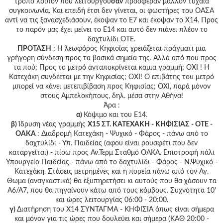
τρόπο λοιπόν που λειτουργού
σαν
πρόσφεραν μάλλον τυχαία
συγκοινωνία. Και επειδή έτσι δεν γίνεται, οι φωστήρες του ΟΑΣΑ
αντί να τις ξανασχεδιάσουν, έκοψαν το Ε7 και έκοψαν το Χ14. Προς
το παρόν μας έχει μείνει το Ε14 και αυτό δεν πιάνει πλέον το
δαχτυλίδι ΟΤΕ.
ΠΡΟΤΑΣΗ
: Η λεωφόρος Κηφισίας χρειάζεται πράγματι μια
γρήγορη σύνδεση προς τα βασικά σημεία της. Αλλά από που προς
τα πού; Προς το μετρό ανταποκρίνεται καμια γραμμή; ΟΧΙ ! Η
Κατεχάκη συνδέεται με την Κηφισίας; ΟΧΙ! Ο επιβάτης του μετρό
μπορεί να κάνει μετεπιβίβαση προς Κηφισίας; ΟΧΙ, παρά μόνον
στους Αμπελοκήπους, δηλ. μέσα στην Αθήνα!
Άρα :
α)
Κόψιμο και του Ε14.
β)
Ίδρυση νέας γραμμής
Χ15 ΣΤ. ΚΑΤΕΧΑΚΗ - ΚΗΦΙΣΙΑΣ - ΟΤΕ -
ΟΑΚΑ
: Διαδρομή Κατεχάκη - Ψυχικό - Φάρος - πάνω από το
δαχτυλίδι - Υπ. Παιδείας (αφου είναι ρουσφέτι που δεν
καταργείται) - πίσω προς Αν.Τερμ Σταθμό ΟΑΚΑ. Επιστροφή πάλι
Υπουργείο Παιδείας - πάνω από το δαχτυλίδι - Φάρος - Ν.Ψυχικό -
Κατεχάκη. Στάσεις μετρημένες και η πορεία πάνω από τον Αγ.
Θωμα (αναγκαστικά) θα εξυπηρετήσει κι αυτούς που θα χάσουν τα
Α6/Α7, που θα πηγαίνουν κάτω από τους κόμβους. Συχνότητα 10'
και ώρες λειτουργίας 06:00 - 20:00.
γ)
Διατήρηση του Χ14 ΣΥΝΤΑΓΜΑ - ΚΗΦΙΣΙΑ όπως είναι σήμερα
και μόνον για τις ώρες που δουλεύει και σήμερα (ΚΑΘ 20:00 -