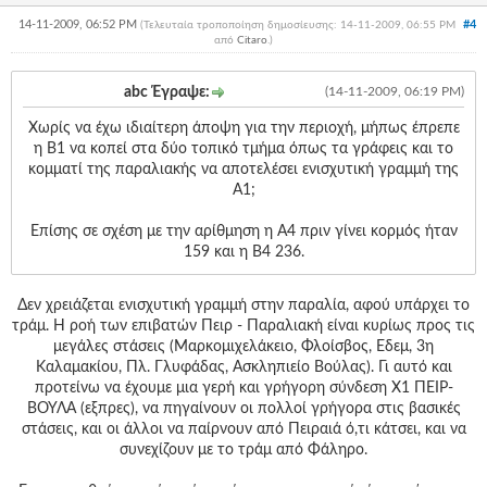
14-11-2009, 06:52 PM
#4
(Τελευταία τροποποίηση δημοσίευσης: 14-11-2009, 06:55 PM
από
Citaro
.
)
abc Έγραψε:
(14-11-2009, 06:19 PM)
Χωρίς να έχω ιδιαίτερη άποψη για την περιοχή, μήπως έπρεπε
η Β1 να κοπεί στα δύο τοπικό τμήμα όπως τα γράφεις και το
κομματί της παραλιακής να αποτελέσει ενισχυτική γραμμή της
Α1;
Επίσης σε σχέση με την αρίθμηση η Α4 πριν γίνει κορμός ήταν
159 και η Β4 236.
Δεν χρειάζεται ενισχυτική γραμμή στην παραλία, αφού υπάρχει το
τράμ. Η ροή των επιβατών Πειρ - Παραλιακή είναι κυρίως προς τις
μεγάλες στάσεις (Μαρκομιχελάκειο, Φλοίσβος, Εδεμ, 3η
Καλαμακίου, Πλ. Γλυφάδας, Ασκληπιείο Βούλας). Γι αυτό και
προτείνω να έχουμε μια γερή και γρήγορη σύνδεση Χ1 ΠΕΙΡ-
ΒΟΥΛΑ (εξπρες), να πηγαίνουν οι πολλοί γρήγορα στις βασικές
στάσεις, και οι άλλοι να παίρνουν από Πειραιά ό,τι κάτσει, και να
συνεχίζουν με το τράμ από Φάληρο.