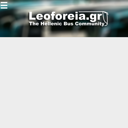
☰
Gallery
Open
Gallery
-
-
-
-
-
-
-
-