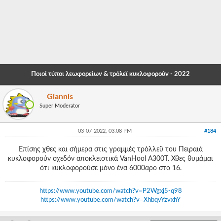
-
-
-
-
Ποιοί τύποι λεωφορείων & τρόλεϊ κυκλοφορούν - 2022
-
Giannis
-
Super Moderator
-
03-07-2022, 03:08 PM
#184
-
Επίσης χθες και σήμερα στις γραμμές τρόλλεϋ του Πειραιά
-
κυκλοφορούν σχεδόν αποκλειστικά VanHool A300T. Χθες θυμάμαι
ότι κυκλοφορούσε μόνο ένα 6000αρο στο 16.
-
-
https://www.youtube.com/watch?v=P2Wgxj5-q98
https://www.youtube.com/watch?v=XhbqvYzvxhY
-