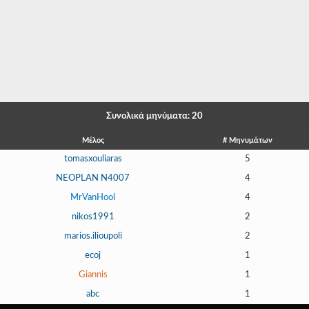
-
-
-
-
-
Συνολικά μηνύματα: 20
-
Μέλος
# Μηνυμάτων
tomasxouliaras
5
-
NEOPLAN N4007
4
-
MrVanHool
4
-
nikos1991
2
marios.ilioupoli
2
-
ecoj
1
-
Giannis
1
-
abc
1