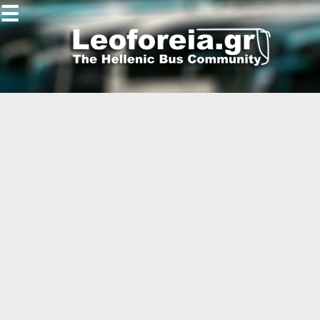
☰
Gallery
Open
Gallery
-
-
-
-
-
-
-
-