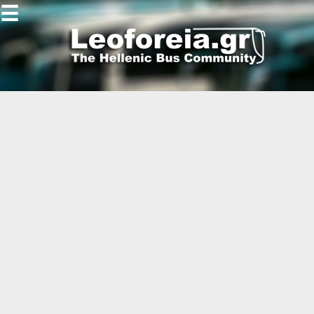
☰
Gallery
Open
Gallery
-
-
-
-
-
-
-
-