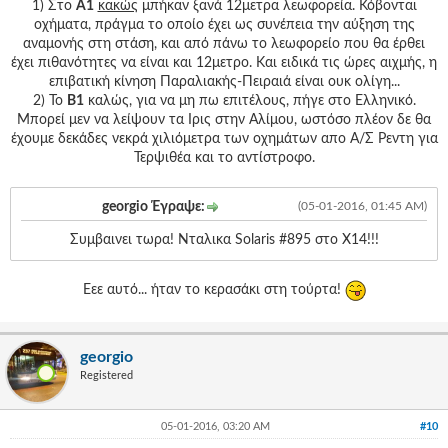
1) Στο
Α1
κακώς
μπήκαν ξανά 12μετρα λεωφορεία. Κόβονται
οχήματα, πράγμα το οποίο έχει ως συνέπεια την αύξηση της
αναμονής στη στάση, και από πάνω το λεωφορείο που θα έρθει
έχει πιθανότητες να είναι και 12μετρο. Και ειδικά τις ώρες αιχμής, η
επιβατική κίνηση Παραλιακής-Πειραιά είναι ουκ ολίγη...
2) Το
Β1
καλώς, για να μη πω επιτέλους, πήγε στο Ελληνικό.
Μπορεί μεν να λείψουν τα Ιρις στην Αλίμου, ωστόσο πλέον δε θα
έχουμε δεκάδες νεκρά χιλιόμετρα των οχημάτων απο Α/Σ Ρεντη για
Τερψιθέα και το αντίστροφο.
georgio Έγραψε:
(05-01-2016, 01:45 AM)
Συμβαινει τωρα! Νταλικα Solaris #895 στο Χ14!!!
Εεε αυτό... ήταν το κερασάκι στη τούρτα!
georgio
Registered
05-01-2016, 03:20 AM
#10