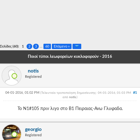
-
-
-
-
Σελίδες (60):
1
2
3
...
60
Επόμενο »
-
Ποιοί τύποι λεωφορείων κυκλοφορούν - 2016
-
notis
-
Registered
-
04-01-2016, 01:02 PM
#1
(Τελευταία τροποποίηση δημοσίευσης: 04-01-2016, 01:03 PM
-
από
notis
.
)
-
Το Ν1#105 πριν λιγο στο Β1 Πειραιας-Ανω Γλυφαδα.
-
georgio
-
Registered