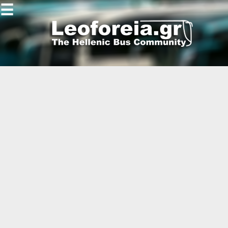
☰
Gallery
Open
Gallery
-
-
-
-
-
-
-
-