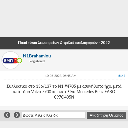
-
-
-
-
Ποιοί τύποι λεωφορείων & τρόλεϊ κυκλοφορούν - 2022
-
N1Brahamiou
-
Registered
-
10-06-2022, 06:45 AM
#144
-
Συλλεκτικό στο 136/137 το Ν1 #4705 με ασυνήθιστο ήχο, μετά
-
από τόσα Volvo 7700 και κάτι λίγα Mercedes Benz ΕΛΒΟ
C97O405N
-
-
-