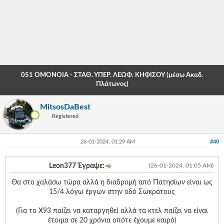
-
-
-
-
051 ΟΜΟΝΟΙΑ - ΣΤΑΘ. ΥΠΕΡ. ΛΕΩΦ. ΚΗΦΙΣΟΥ (μέσω Ακαδ.
-
Πλάτωνος)
-
MitsosDaBest
Registered
-
-
26-01-2024, 01:29 AM
#40
-
Leon377 Έγραψε:
(26-01-2024, 01:05 AM)
-
Θα στο χαλάσω τώρα αλλά η διαδρομή από Πατησίων είναι ως
-
15/4 λόγω έργων στην οδό Σωκράτους
-
(Για το Χ93 παίζει να καταργηθεί αλλά τα κτελ παίζει να είναι
έτοιμα σε 20 χρόνια οπότε έχουμε καιρό)