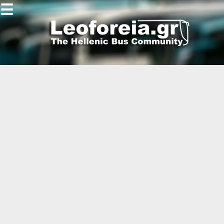
☰
Gallery
Open
Gallery
-
-
-
-
-
-
-
-