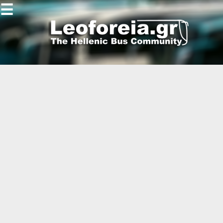
☰
Gallery
Open
Gallery
-
-
-
-
-
-
-
-