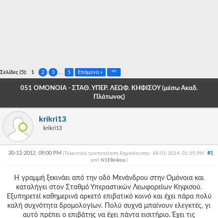
-
-
-
-
Σελίδες (5):
1
2
3
...
5
Επόμενο »
-
051 ΟΜΟΝΟΙΑ - ΣΤΑΘ. ΥΠΕΡ. ΛΕΩΦ. ΚΗΦΙΣΟΥ (μέσω Ακαδ.
Πλάτωνος)
-
-
krikri13
krikri13
-
-
30-12-2012, 09:00 PM
#1
(Τελευταία τροποποίηση δημοσίευσης: 18-01-2014, 01:55 PM
από
N1Ellinikou
.
)
-
Η γραμμή ξεκινάει από την οδό Μενάνδρου στην Ομόνοια και
-
καταλήγει στον Σταθμό Υπεραστικών Λεωφορείων Κηφισού.
Εξυπηρετεί καθημερινά αρκετό επιβατικό κοινό και έχει πάρα πολύ
-
καλή συχνότητα δρομολογίων. Πολύ συχνά μπαίνουν ελεγκτές, γι
αυτό πρέπει ο επιβάτης να έχει πάντα εισιτήριο. Έχει τις