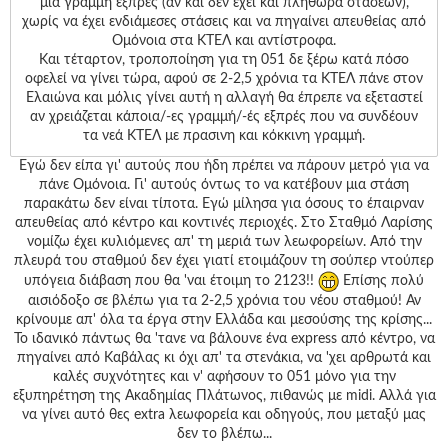
μια γραμμή εξπρές (αν και δεν έχει και πληθώρα στάσεων),
χωρίς να έχει ενδιάμεσες στάσεις και να πηγαίνει απευθείας από
Ομόνοια στα ΚΤΕΛ και αντίστροφα.
Και τέταρτον, τροποποίηση για τη 051 δε ξέρω κατά πόσο
οφελεί να γίνει τώρα, αφού σε 2-2,5 χρόνια τα ΚΤΕΛ πάνε στον
Ελαιώνα και μόλις γίνει αυτή η αλλαγή θα έπρεπε να εξεταστεί
αν χρειάζεται κάποια/-ες γραμμή/-ές εξπρές που να συνδέουν
τα νεά ΚΤΕΛ με πρασινη και κόκκινη γραμμή.
Εγώ δεν είπα γι' αυτούς που ήδη πρέπει να πάρουν μετρό για να
πάνε Ομόνοια. Γι' αυτούς όντως το να κατέβουν μια στάση
παρακάτω δεν είναι τίποτα. Εγώ μίλησα για όσους το έπαιρναν
απευθείας από κέντρο και κοντινές περιοχές. Στο Σταθμό Λαρίσης
νομίζω έχει κυλιόμενες απ' τη μεριά των λεωφορείων. Από την
πλευρά του σταθμού δεν έχει γιατί ετοιμάζουν τη σούπερ ντούπερ
υπόγεια διάβαση που θα 'ναι έτοιμη το 2123!!
Επίσης πολύ
αισιόδοξο σε βλέπω για τα 2-2,5 χρόνια του νέου σταθμού! Αν
κρίνουμε απ' όλα τα έργα στην Ελλάδα και μεσούσης της κρίσης...
Το ιδανικό πάντως θα 'τανε να βάλουνε ένα express από κέντρο, να
πηγαίνει από Καβάλας κι όχι απ' τα στενάκια, να 'χει αρθρωτά και
καλές συχνότητες και ν' αφήσουν το 051 μόνο για την
εξυπηρέτηση της Ακαδημίας Πλάτωνος, πιθανώς με midi. Αλλά για
να γίνει αυτό θες extra λεωφορεία και οδηγούς, που μεταξύ μας
δεν το βλέπω...