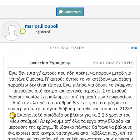
Απάντηση
marios.ilioupoli
Registered
02-01-2013, 10:34 PM
#10
pvuccino Έγραψε:
(02-01-2013, 09:18 PM)
Εγώ δεν είπα γι' αυτούς που ήδη πρέπει να πάρουν μετρό για
να πάνε Ομόνοια. Γι' αυτούς όντως το να κατέβουν μια στάση
παρακάτω δεν είναι τίποτα. Εγώ μίλησα για όσους το έπαιρναν
απευθείας από κέντρο και κοντινές περιοχές. Στο Σταθμό
Λαρίσης νομίζω έχει κυλιόμενες απ' τη μεριά των λεωφορείων.
Από την πλευρά του σταθμού δεν έχει γιατί ετοιμάζουν τη
σούπερ ντούπερ υπόγεια διάβαση που θα 'ναι έτοιμη το 2123!!
Επίσης πολύ αισιόδοξο σε βλέπω για τα 2-2,5 χρόνια του
νέου σταθμού! Αν κρίνουμε απ' όλα τα έργα στην Ελλάδα και
μεσούσης της κρίσης... Το ιδανικό πάντως θα 'τανε να βάλουνε
ένα express από κέντρο, να πηγαίνει από Καβάλας κι όχι απ' τα
στενάκια, να 'χει αρθρωτά και καλές συχνότητες και ν' αφήσουν