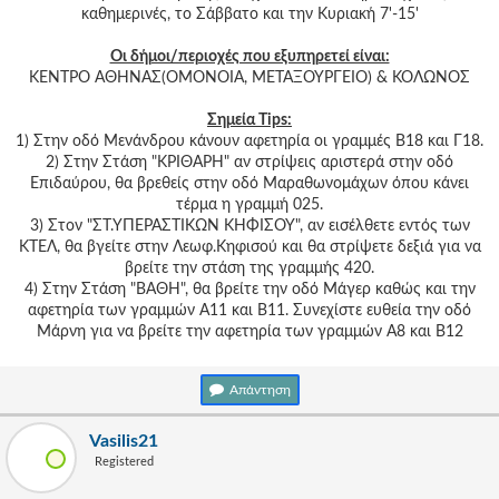
Γεια
καθημερινές, το Σάββατο και την Κυριακή 7'-15'
σου,
Επισκέπτη!
Οι δήμοι/περιοχές που εξυπηρετεί είναι:
ΚΕΝΤΡΟ ΑΘΗΝΑΣ(ΟΜΟΝΟΙΑ, ΜΕΤΑΞΟΥΡΓΕΙΟ) & ΚΟΛΩΝΟΣ
Σύνδεση
Σημεία Tips:
Εγγραφή
1) Στην οδό Μενάνδρου κάνουν αφετηρία οι γραμμές Β18 και Γ18.
2) Στην Στάση "ΚΡΙΘΑΡΗ" αν στρίψεις αριστερά στην οδό
Επιδαύρου, θα βρεθείς στην οδό Μαραθωνομάχων όπου κάνει
τέρμα η γραμμή 025.
3) Στον "ΣΤ.ΥΠΕΡΑΣΤΙΚΩΝ ΚΗΦΙΣΟΥ", αν εισέλθετε εντός των
ΚΤΕΛ, θα βγείτε στην Λεωφ.Κηφισού και θα στρίψετε δεξιά για να
βρείτε την στάση της γραμμής 420.
4) Στην Στάση "ΒΑΘΗ", θα βρείτε την οδό Μάγερ καθώς και την
αφετηρία των γραμμών Α11 και Β11. Συνεχίστε ευθεία την οδό
Μάρνη για να βρείτε την αφετηρία των γραμμών Α8 και Β12
Απάντηση
Vasilis21
Registered