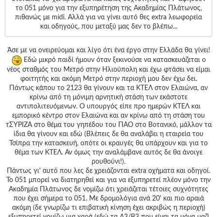
το 051 μόνο για την εξυπηρέτηση της Ακαδημίας Πλάτωνος,
πιθανώς με midi. Αλλά για να γίνει αυτό θες extra λεωφορεία
και οδηγούς, που μεταξύ μας δεν το βλέπω...
Άσε με να ονειρεύομαι και λίγο ότι ένα έργο στην Ελλάδα θα γίνει!
Εδώ μικρό παιδί ήμουν όταν ξεκινούσε να κατασκευάζεται ο
νέος σταθμός του Μετρό στην Ηλιούπολη και έχω φτάσει να είμαι
φοιτητής και ακόμη Μετρό στην περιοχή μου δεν έχω δει.
Πάντως κάπου το 2123 θα γίνουν και τα ΚΤΕΛ στον Ελαιώνα, αν
κρίνω από τη μόνιμη αρνητική στάση των εκάστοτε
αντιπολιτευόμενων. Ο υπουργός είπε προ ημερών ΚΤΕΛ και
εμπορικό κέντρο στον Ελαιώνα και αν κρίνω από τη στάση του
τΣΥΡΙΖΑ στο θέμα του γηπέδου του ΠΑΟ στο Βοτανικό, μάλλον τα
ίδια θα γίνουν και εδώ (Βλέπεις δε θα αναλάβει η εταιρεία του
Τσίπρα την κατασκευή, οπότε οι κραυγές θα υπάρχουν και για το
θέμα των ΚΤΕΛ. Αν όμως την αναλάμβανε αυτός δε θα άνοιγε
ρουθούνι!).
Πάντως γι' αυτό που λες δε χρειάζονται extra οχήματα και οδηγοί.
Το 051 μπορεί να διατηρηθεί και για να εξυπηρετεί πλέον μόνο την
Ακαδημία Πλάτωνος δε νομίζω ότι χρειάζεται τέτοιες συχνότητες
που έχει σήμερα το 051. Με δρομολόγια ανά 20' και πιο αραιά
ακόμη (δε γνωρίζω τι επιβατική κίνηση έχει ακριβώς η περιοχή)