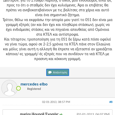
Δεύτερον, για το Σταθμό Λαρίσης ο δικός μου ενδοιασμός είναι ως
προς το ότι ο σταθμός δεν έχει κυλιόμενες. Άρα οι επιβάτες θα
πρέπει να ανεβοκατεβαίνουν με τις βαλίτσες στα χέρια και αυτό
είναι ένα σημαντικό ζήτημα.
Τρίτον, θέλω να εκφράσω την απορία μου γιατί το 051 δεν είναι μια
γραμμή εξπρές (αν και δεν έχει και πληθώρα στάσεων), χωρίς να
έχει ενδιάμεσες στάσεις και να πηγαίνει απευθείας από Ομόνοια
στα ΚΤΕΛ και αντίστροφα.
Και τέταρτον, τροποποίηση για τη 051 δε ξέρω κατά πόσο οφελεί
να γίνει τώρα, αφού σε 2-2,5 χρόνια τα ΚΤΕΛ πάνε στον Ελαιώνα
και μόλις γίνει αυτή η αλλαγή θα έπρεπε να εξεταστεί αν χρειάζεται
κάποια/-ες γραμμή/-ές εξπρές που να συνδέουν τα νεά ΚΤΕΛ με
πρασινη και κόκκινη γραμμή.
Απάντηση
mercedes elbo
Registered
02-01-2013, 08:57 PM
#8
marios.ilioupoli Έγραψε:
(02-01-2013, 06:07 PM)