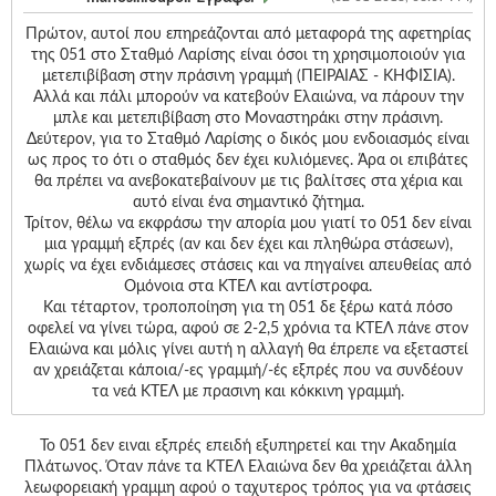
Πρώτον, αυτοί που επηρεάζονται από μεταφορά της αφετηρίας
της 051 στο Σταθμό Λαρίσης είναι όσοι τη χρησιμοποιούν για
μετεπιβίβαση στην πράσινη γραμμή (ΠΕΙΡΑΙΑΣ - ΚΗΦΙΣΙΑ).
Αλλά και πάλι μπορούν να κατεβούν Ελαιώνα, να πάρουν την
μπλε και μετεπιβίβαση στο Μοναστηράκι στην πράσινη.
Δεύτερον, για το Σταθμό Λαρίσης ο δικός μου ενδοιασμός είναι
ως προς το ότι ο σταθμός δεν έχει κυλιόμενες. Άρα οι επιβάτες
θα πρέπει να ανεβοκατεβαίνουν με τις βαλίτσες στα χέρια και
αυτό είναι ένα σημαντικό ζήτημα.
Τρίτον, θέλω να εκφράσω την απορία μου γιατί το 051 δεν είναι
μια γραμμή εξπρές (αν και δεν έχει και πληθώρα στάσεων),
χωρίς να έχει ενδιάμεσες στάσεις και να πηγαίνει απευθείας από
Ομόνοια στα ΚΤΕΛ και αντίστροφα.
Και τέταρτον, τροποποίηση για τη 051 δε ξέρω κατά πόσο
οφελεί να γίνει τώρα, αφού σε 2-2,5 χρόνια τα ΚΤΕΛ πάνε στον
Ελαιώνα και μόλις γίνει αυτή η αλλαγή θα έπρεπε να εξεταστεί
αν χρειάζεται κάποια/-ες γραμμή/-ές εξπρές που να συνδέουν
τα νεά ΚΤΕΛ με πρασινη και κόκκινη γραμμή.
Το 051 δεν ειναι εξπρές επειδή εξυπηρετεί και την Ακαδημία
Πλάτωνος. Όταν πάνε τα ΚΤΕΛ Ελαιώνα δεν θα χρειάζεται άλλη
λεωφορειακή γραμμη αφού ο ταχυτερος τρόπος για να φτάσεις