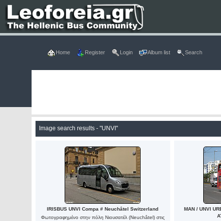
Home
Register
Login
Album list
Search
Image search results - "UNVI"
IRISBUS UNVI Compa # Neuchâtel Switzerland
MAN / UNVI UR
A
Φωτογραφημένο στην πόλη Νιουσατέλ (Neuchâtel) στις