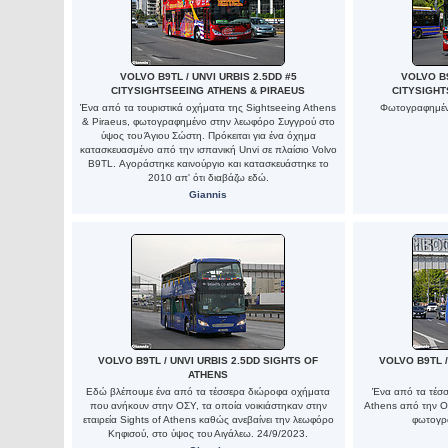
VOLVO B9TL / UNVI URBIS 2.5DD #5
VOLVO B9
CITYSIGHTSEEING ATHENS & PIRAEUS
CITYSIGHT
Ένα από τα τουριστικά οχήματα της Sightseeing Athens
Φωτογραφημένο
& Piraeus, φωτογραφημένο στην λεωφόρο Συγγρού στο
ύψος του Άγιου Σώστη. Πρόκειται για ένα όχημα
κατασκευασμένο από την ισπανική Unvi σε πλαίσιο Volvo
B9TL. Αγοράστηκε καινούργιο και κατασκευάστηκε το
2010 απ' ότι διαβάζω εδώ.
Giannis
VOLVO B9TL / UNVI URBIS 2.5DD SIGHTS OF
VOLVO B9TL /
ATHENS
Εδώ βλέπουμε ένα από τα τέσσερα διώροφα οχήματα
Ένα από τα τέσσε
που ανήκουν στην ΟΣΥ, τα οποία νοικιάστηκαν στην
Athens από την ΟΣ
εταιρεία Sights of Athens καθώς ανεβαίνει την λεωφόρο
φωτογρ
Κηφισού, στο ύψος του Αιγάλεω. 24/9/2023.