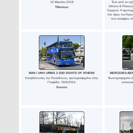
10 Μαρτίου 2018
Ένα από τα οχή
Athens & Piraeus
TMantzas
Συγγρού. Η φωτογρ
στο ύψος του Άγιο
που αναφέρω στο
MAN / UNVI URBIS 2.5DD SIGHTS OF ATHENS
MERCEDES-BEN
Κατεβαίνοντας την Ποσειδώνος, φωτογραφημένο στην
Φωτογραφημένο έξ
Γλυφάδα. 28/9/2024.
νοτιοανα
Giannis