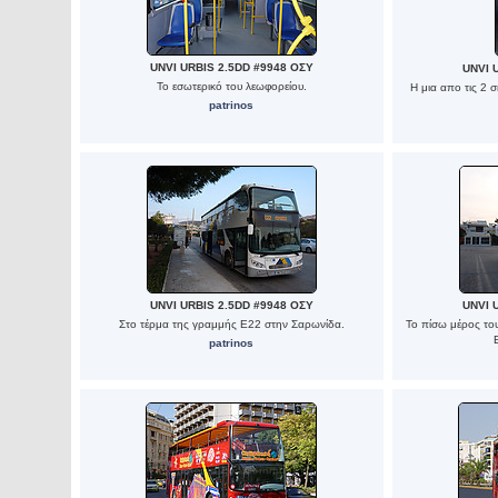
UNVI URBIS 2.5DD #9948 ΟΣΥ
UNVI 
Το εσωτερικό του λεωφορείου.
Η μια απο τις 2 
patrinos
UNVI URBIS 2.5DD #9948 ΟΣΥ
UNVI 
Στο τέρμα της γραμμής Ε22 στην Σαρωνίδα.
Το πίσω μέρος το
patrinos