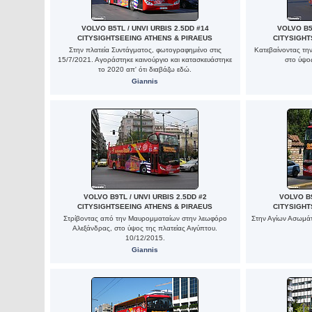
VOLVO B5TL / UNVI URBIS 2.5DD #14
VOLVO B5T
CITYSIGHTSEEING ATHENS & PIRAEUS
CITYSIGHT
Στην πλατεία Συντάγματος, φωτογραφημένο στις
Κατεβαίνοντας τη
15/7/2021. Αγοράστηκε καινούργιο και κατασκευάστηκε
στο ύψος
το 2020 απ' ότι διαβάζω εδώ.
Giannis
VOLVO B9TL / UNVI URBIS 2.5DD #2
VOLVO B9
CITYSIGHTSEEING ATHENS & PIRAEUS
CITYSIGHT
Στρίβοντας από την Μαυρομματαίων στην λεωφόρο
Στην Αγίων Ασωμά
Αλεξάνδρας, στο ύψος της πλατείας Αιγύπτου.
10/12/2015.
Giannis