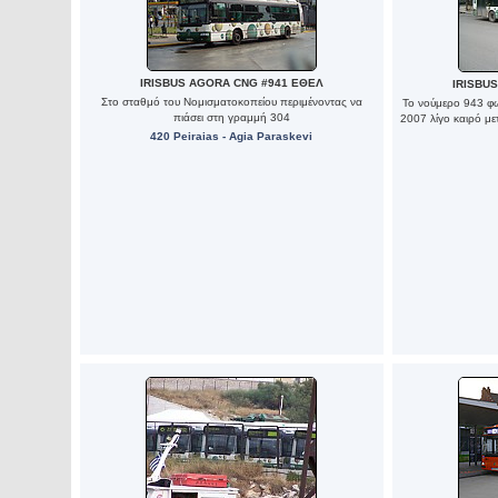
IRISBUS AGORA CNG #941 ΕΘΕΛ
IRISBU
Στο σταθμό του Νομισματοκοπείου περιμένοντας να
Το νούμερο 943 φω
πιάσει στη γραμμή 304
2007 λίγο καιρό μ
420 Peiraias - Agia Paraskevi