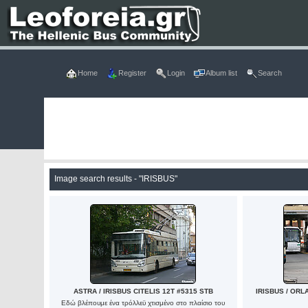
Home
Register
Login
Album list
Search
Image search results - "IRISBUS"
ASTRA / IRISBUS CITELIS 12T #5315 STB
IRISBUS / ORL
Εδώ βλέπουμε ένα τρόλλεϋ χτισμένο στο πλαίσιο του