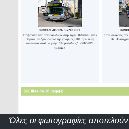
IRISBUS AGORA S #706 ΟΣΥ
IRISB
Στρίβοντας από την οδό Αλών στην Αγίου Φιλίππου στον
Κατεβαίνοντας την
Πειραιά, σε δρομολόγιο της γραμμής 830, πριν αυτή
Β2. Φωτογραφ
κοπεί στον σταθμό μετρό "Κορυδαλλός". 29/6/2020.
Giannis
821 files on 28 page(s)
Όλες οι φωτογραφίες αποτελούν 