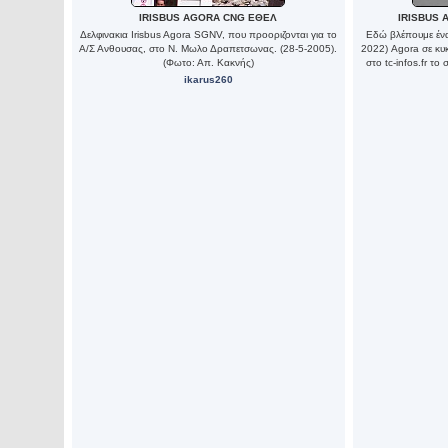
IRISBUS AGORA CNG ΕΘΕΛ
IRISBUS 
Δελφινακια Irisbus Agora SGNV, που προοριζονται για το
Εδώ βλέπουμε ένα
Α/Σ Ανθουσας, στο Ν. Μωλο Δραπετσωνας. (28-5-2005).
2022) Agora σε κυ
(Φωτο: Απ. Κακνής)
στο tc-infos.fr τ
ikarus260