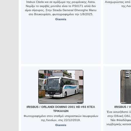
Irisbus Citelis και σε αμάξωμα της ρουμάνικης Astra.
Αναχωρώντας από 
Νομίζω το ακριβές μοντέλο είναι το PS01T1 αλλά δεν
της Λιο
είμαι σίγουρος. Στην Strada General Gheorghe Manu
στο Βουκουρέστι, φωτογραφημένο την 1/8/2025.
Giannis
IRISBUS / ORLANDI DOMINO 2001 HD #93 ΚΤΕΛ
IRISBUS /
ΤΡΙΚΑΛΩΝ
Ένα ασυνήθιστο 
Φωτογραφημένο στον σταθμό υπεραστικών λεωφορείων
στην Εθνική Οδό
της Λιοσίων, στις 22/12/2019.
Νέα Φιλαδέλφεια
νορβηγικής κατασκ
Giannis