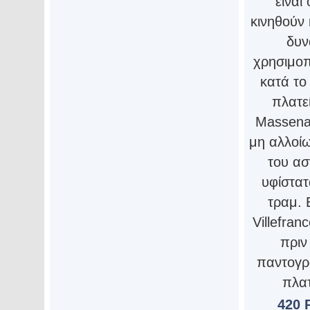
είναι
κινηθούν 
δυν
χρησιμοπ
κατά το
πλατεί
Μassena
μη αλλοίω
του ασ
υφίστατ
τραμ. 
Villefran
πριν
παντογρ
πλα
420 P