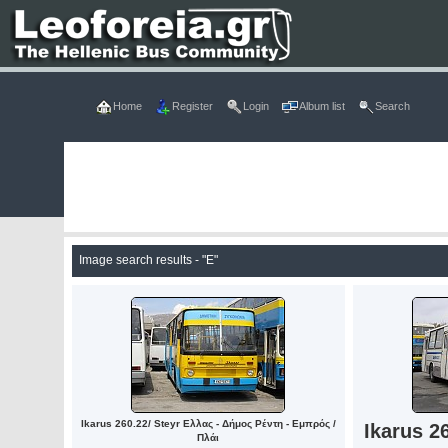
Home
Register
Login
Album list
Search
Image search results - "E"
Ikarus 260.22/ Steyr Ελλας - Δήμος Ρέντη - Εμπρός /
Ikarus 2
Πλάι