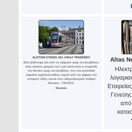
ALSTOM CITADIS 401 #4014 TRANSDEV
Altas N
Εδώ βλέπουμε ένα από τα οχήματα τραμ του Δουβλίνου,
στην κόκκινη γραμμή του Luas (αυτή είναι η ονομασία
Ηλεκτρ
του δικτύου τραμ στο Δουβλίνο, που στα ιρλανδικά
σημαίνει ταχύτητα) καθώς περνά από την γέφυρα του
λογαρια
ποταμού Liffey, κοντά στον σιδηροδρομικό σταθμό
Heuston. 7/6/2022.
Εταιρεία
Giannis
Γενεύης
από
κατασ