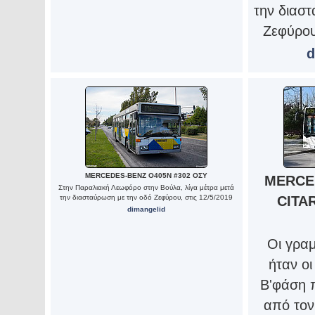
την διασ
Ζεφύρου
d
MERCEDES-BENZ O405N #302 ΟΣΥ
MERCE
Στην Παραλιακή Λεωφόρο στην Βούλα, λίγα μέτρα μετά
την διασταύρωση με την οδό Ζεφύρου, στις 12/5/2019
CITA
dimangelid
Οι γραμ
ήταν ο
Β'φάση 
από το