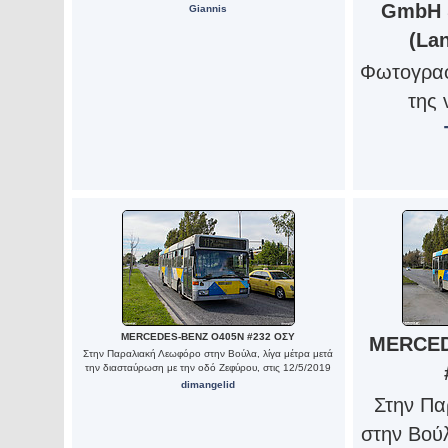
GmbH 
Giannis
(La
Φωτογραφ
της 
MERCEDES-BENZ O405N #232 ΟΣΥ
MERCED
Στην Παραλιακή Λεωφόρο στην Βούλα, λίγα μέτρα μετά
την διασταύρωση με την οδό Ζεφύρου, στις 12/5/2019
dimangelid
Στην Πα
στην Βούλ