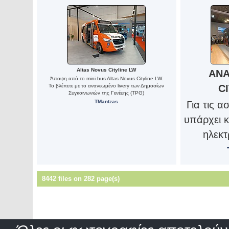
Altas Novus Cityline LW
ANA
Άποψη από το mini bus Altas Novus Cityline LW.
Το βλέπετε με το ανανεωμένο livery των Δημοσίων
C
Συγκοινωνιών της Γενέυης (TPG)
TMantzas
Για τις α
υπάρχει κ
ηλεκτ
8442 files on 282 page(s)