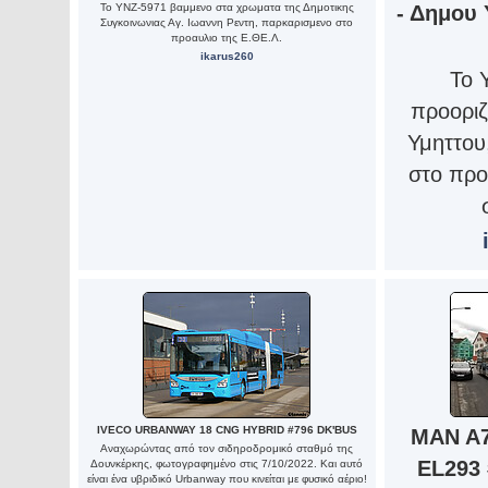
Το ΥΝΖ-5971 βαμμενο στα χρωματα της Δημοτικης
- Δημου 
Συγκοινωνιας Αγ. Ιωαννη Ρεντη, παρκαρισμενο στο
προαυλιο της Ε.ΘΕ.Λ.
ikarus260
Το 
προοριζ
Υμηττου
στο προ
IVECO URBANWAY 18 CNG HYBRID #796 DK'BUS
MAN A7
Αναχωρώντας από τον σιδηροδρομικό σταθμό της
EL293 
Δουνκέρκης, φωτογραφημένο στις 7/10/2022. Και αυτό
είναι ένα υβριδικό Urbanway που κινείται με φυσικό αέριο!