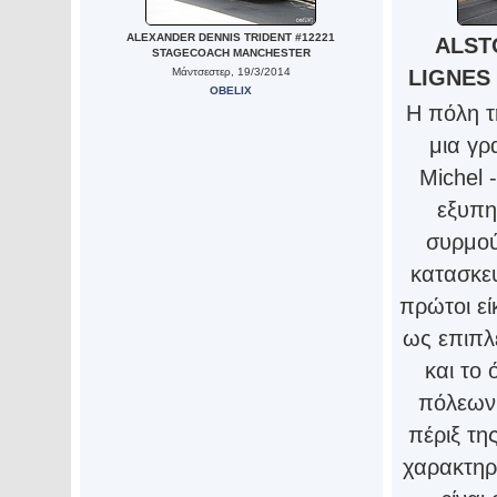
ALEXANDER DENNIS TRIDENT #12221
ALST
STAGECOACH MANCHESTER
Μάντσεστερ, 19/3/2014
LIGNES 
OBELIX
Η πόλη τ
μια γρ
Michel 
εξυπη
συρμού
κατασκευ
πρώτοι εί
ως επιπλ
και το 
πόλεων
πέριξ της
χαρακτηρ