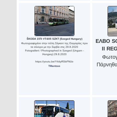
ŠKODA 15Tr #T-605 SZKT (Szeged Hungary)
ΕΛΒΟ S
Φωτογραφημένο στην πόλη Σέγκεντ της Ουγγαρίας πριν
τα σύνορα με την Σερβία στις 29.8.2020
ΙΙ R
Fotografiert / Photographed in Szeged (Ungarn -
Hungary) 29.8.2020
Φωτογ
https://youtu.be/Y4dyRSbFNUo
Πάρνηθα,
TMantzas