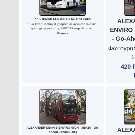
??? / IRIZAR CENTURY II METRO EURO
ALEX
Ένα Irizar Century II χτισμένο σε άγνωστο πλαίσιο,
φωτογραφημένο στις 7/8/2019 στην Κατερίνη.
ENVIRO 
Giannis
- Go-Ah
Φωτογραφ
1
420 P
ALEXANDER DENNIS ENVIRO 400H - #EH26 - Go-
ALEX
ahead London (TfL)