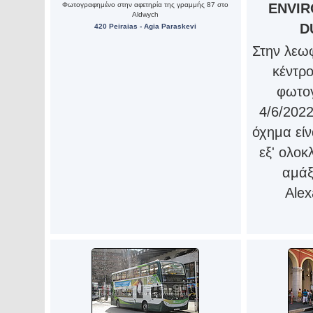
Φωτογραφημένο στην αφετηρία της γραμμής 87 στο
ENVIR
Aldwych
D
420 Peiraias - Agia Paraskevi
Στην λεω
κέντρο
φωτογ
4/6/2022
όχημα εί
εξ' ολοκ
αμάξ
Alex