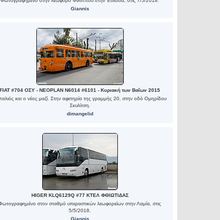
Φωτογραφημένο στην λεωφόρο Φίλιππου στην Έδεσσα, στις 7/5/2018.
Giannis
FIAT #704 ΟΣΥ - NEOPLAN N6014 #6101 - Κυριακή των Βαΐων 2015
παλιός και ο νέος μαζί. Στην αφετηρία της γραμμής 20, στην οδό Ομηρίδου
Σκυλίτση.
dimangelid
HIGER KLQ6129Q #77 ΚΤΕΛ ΦΘΙΩΤΙΔΑΣ
Φωτογραφημένο στον σταθμό υπεραστικών λεωφορείων στην Λαμία, στις
5/5/2018.
Giannis