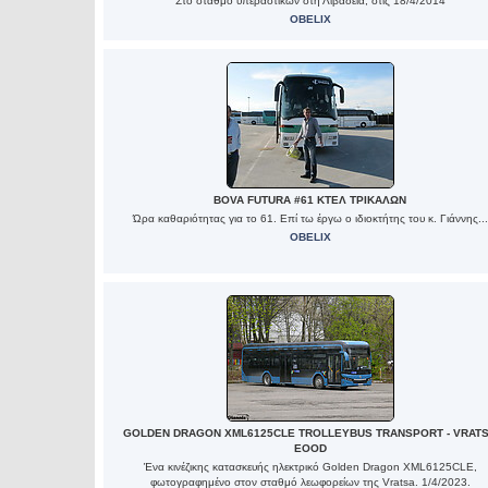
Στο σταθμό υπεραστικών στη Λιβαδειά, στις 18/4/2014
OBELIX
BOVA FUTURA #61 ΚΤΕΛ ΤΡΙΚΑΛΩΝ
Ώρα καθαριότητας για το 61. Επί τω έργω ο ιδιοκτήτης του κ. Γιάννης...
OBELIX
GOLDEN DRAGON XML6125CLE TROLLEYBUS TRANSPORT - VRAT
EOOD
Ένα κινέζικης κατασκευής ηλεκτρικό Golden Dragon XML6125CLE,
φωτογραφημένο στον σταθμό λεωφορείων της Vratsa. 1/4/2023.