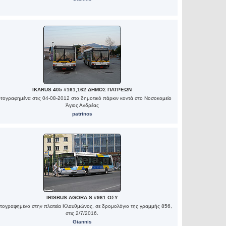
IKARUS 405 #161,162 ΔΗΜΟΣ ΠΑΤΡΕΩΝ
τογραφημένα στις 04-08-2012 στο δημοτικό πάρκιν κοντά στο Νοσοκομείο
Άγιος Ανδρέας
patrinos
IRISBUS AGORA S #961 ΟΣΥ
ογραφημένο στην πλατεία Κλαυθμώνος, σε δρομολόγιο της γραμμής 856,
στις 2/7/2016.
Giannis