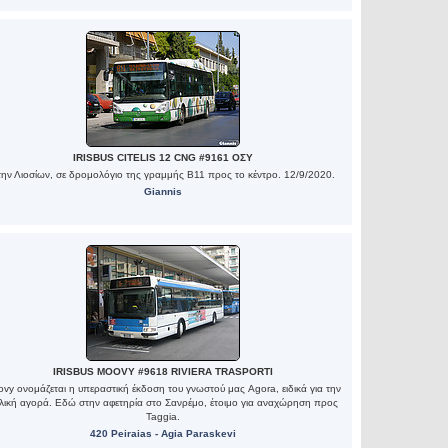
IRISBUS CITELIS 12 CNG #9161 ΟΣΥ
την Λιοσίων, σε δρομολόγιο της γραμμής Β11 προς το κέντρο. 12/9/2020.
Giannis
IRISBUS MOOVY #9618 RIVIERA TRASPORTI
vy ονομάζεται η υπεραστική έκδοση του γνωστού μας Agora, ειδικά για την
αλική αγορά. Εδώ στην αφετηρία στο Σανρέμο, έτοιμο για αναχώρηση προς
Taggia.
420 Peiraias - Agia Paraskevi