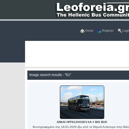
Home
Register
Logi
Image search results - "61"
ANKAI HFF6120GSEV-3A # BIG BUS
Φωτογραφημένο στις 18-01-2026 έξω από τα Θερινά Ανάκτορα στην Βιέν