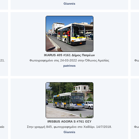
Giannis
IKARUS 405 #161 Δήμος Πατρέων
021.
Φωτογραφημένο στις 24-03-2022 στην Όθωνος Αμαλίας
Φω
patrinos
IRISBUS AGORA S #761 ΟΣΥ
είο
Στην γραμμή 845, φωτογραφημένο στο Χαϊδάρι. 14/7/2018.
Φωτ
Giannis