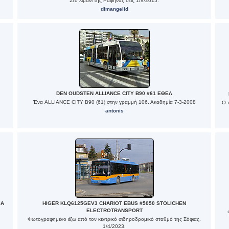
Στο λιμάνι της Ραφήνας στις 1/9/2015.
dimangelid
DEN OUDSTEN ALLIANCE CITY B90 #61 ΕΘΕΛ
Ένα ALLIANCE CITY B90 (61) στην γραμμή 106. Ακαδημία 7-3-2008
Ο 
antonis
SA
HIGER KLQ6125GEV3 CHARIOT EBUS #5050 STOLICHEN
ELECTROTRANSPORT
Φωτογραφημένο έξω από τον κεντρικό σιδηροδρομικό σταθμό της Σόφιας.
1/4/2023.