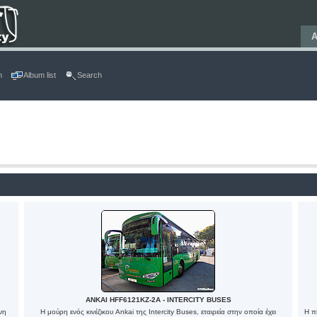
Α
n
Album list
Search
ANKAI HFF6121KZ-2A - INTERCITY BUSES
νη
Η μούρη ενός κινέζικου Ankai της Intercity Buses, εταιρεία στην οποία έχει
Η π