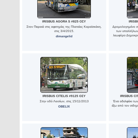
IRISBUS AGORA S #825 ΟΣΥ
IRISB
Στον Πειραιά στις αφετηρίες της Πλατείας Καραϊσκάκη,
Δρομολογημένο στ
στις 3/4/2015.
των υπαλλήλων
λεωφόρο Δημοκρατ
dimangelid
IRISBUS CITELIS #9125 ΟΣΥ
IRISBUS CI
Στην οδό Λιοσίων, στις 15/11/2013
Ένα αδελφάκι των
έξω από τον σιδηρ
OBELIX