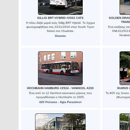
GILLIG BRT HYBRID #2502 CATS
GOLDEN DRAG
TRAN
Η πίσω δεξιά μεριά ενός Gillig BRT Hybrid. Το όχημα
φωτογραφήθηκε στις 22/11/2016 στην South Tryon
Ένα κινέζικης κ
Street στο Charlotte.
XML6125CLE,
λεωφορε
Giannis
HOCHBAHN HAMBURG #2524 - VANHOOL A330
IKARUS 
Ένα από τα 12 VanHool κανονικού μήκους που
Το #25 της Ιονιο
προμηθέυτηκε η Hochbahn το 2005.
(Φωτογρα
420 Peiraias - Agia Paraskevi