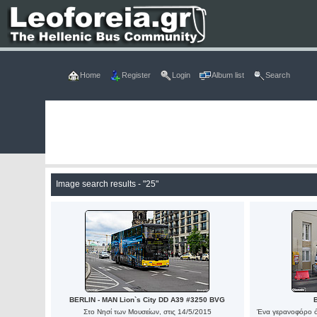
Home
Register
Login
Album list
Search
Image search results - "25"
BERLIN - MAN Lion`s City DD A39 #3250 BVG
Στο Νησί των Μουσείων, στις 14/5/2015
Ένα γερανοφόρο ό