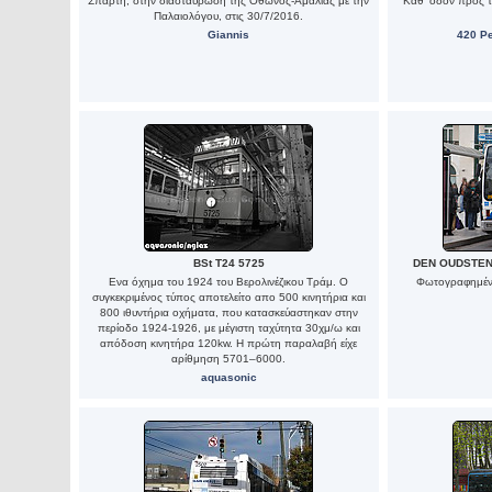
Σπάρτη, στην διασταύρωση της Όθωνος-Αμαλίας με την
Καθ' οδόν προς τ
Παλαιολόγου, στις 30/7/2016.
Giannis
420 Pe
BSt T24 5725
DEN OUDSTEN 
Ενα όχημα του 1924 του Βερολινέζικου Τράμ. Ο
Φωτογραφημένο
συγκεκριμένος τύπος αποτελείτο απο 500 κινητήρια και
800 ιθυντήρια οχήματα, που κατασκεύαστηκαν στην
περίοδο 1924-1926, με μέγιστη ταχύτητα 30χμ/ω και
απόδοση κινητήρα 120kw. Η πρώτη παραλαβή είχε
αρίθμηση 5701–6000.
aquasonic