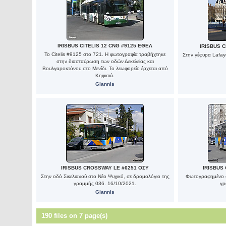
IRISBUS CITELIS 12 CNG #9125 ΕΘΕΛ
IRISBUS C
Το Citelis #9125 στο 721. Η φωτογραφία τραβήχτηκε
Στην γέφυρα Lafay
στην διασταύρωση των οδών Δεκελείας και
Βουλγαροκτόνου στο Μενίδι. Το λεωφορείο έρχεται από
Κηφισιά.
Giannis
IRISBUS CROSSWAY LE #6251 ΟΣΥ
IRISBUS
Στην οδό Σικελιανού στο Νέο Ψυχικό, σε δρομολόγιο της
Φωτογραφημένο σ
γραμμής 036. 16/10/2021.
γρ
Giannis
190 files on 7 page(s)