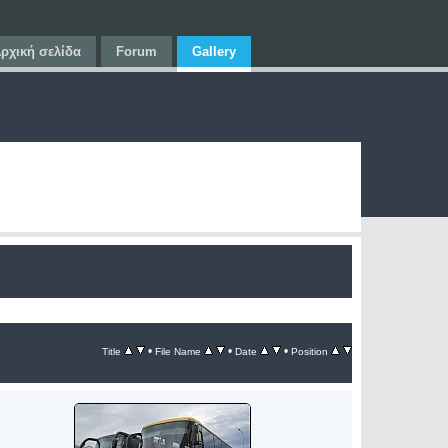
ρχική σελίδα
Forum
Gallery
•
•
•
Title
File Name
Date
Position