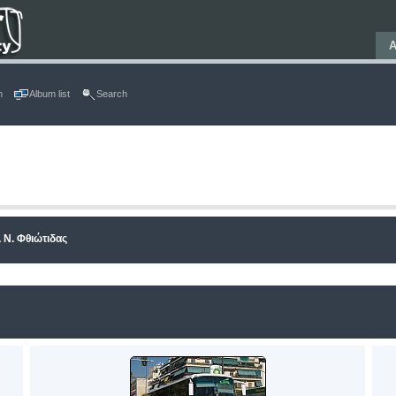
Α
n
Album list
Search
 Ν. Φθιώτιδας