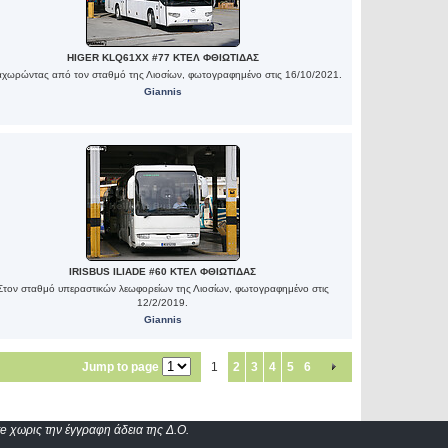
HIGER KLQ61XX #77 ΚΤΕΛ ΦΘΙΩΤΙΔΑΣ
χωρώντας από τον σταθμό της Λιοσίων, φωτογραφημένο στις 16/10/2021.
Giannis
IRISBUS ILIADE #60 ΚΤΕΛ ΦΘΙΩΤΙΔΑΣ
Στον σταθμό υπεραστικών λεωφορείων της Λιοσίων, φωτογραφημένο στις
12/2/2019.
Giannis
Jump to page
1
2
3
4
5
6
e χωρις την έγγραφη άδεια της Δ.Ο.