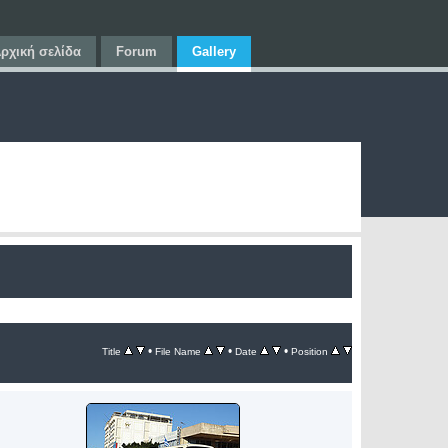
ρχική σελίδα
Forum
Gallery
•
•
•
Title
File Name
Date
Position