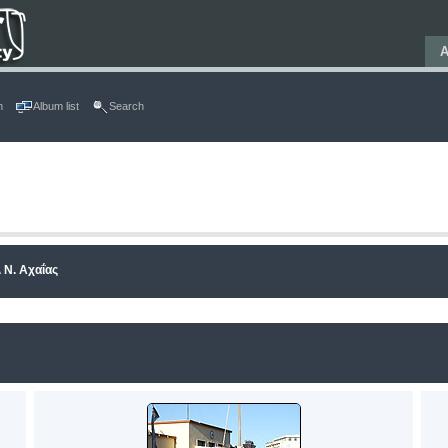
Α
n
Album list
Search
 Ν. Αχαΐας