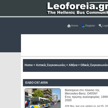
Home
Register
Logi
Home
>
Αστικές Συγκοινωνίες
>
Αθήνα
>
Οδικές Συγκοινωνίες
ΕΛΒΟ C97.405N
Βασισμενα στο πλαισιο της
Mercedes-Benz, O405N².
Ετος πρώτης κυκλοφορίας: 1999
2000
209 files, last one added on Jul 05, 2