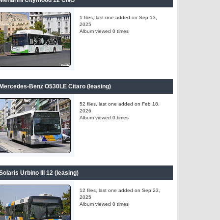
Menarini Citymood 12 CNG
1 files, last one added on Sep 13,
2025
Album viewed 0 times
Mercedes-Benz O530LE Citaro (leasing)
52 files, last one added on Feb 18,
2026
Album viewed 0 times
Solaris Urbino III 12 (leasing)
12 files, last one added on Sep 23,
2025
Album viewed 0 times