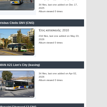
34 files, last one added on Dec 17,
2025
Album viewed 0 times
Irisbus Citelis GNV (CNG)
Έτος κατασκευής: 2010
234 files, last one added on May 23,
2026
Album viewed 0 times
MAN A21 Lion's City (leasing)
34 files, last one added on Apr 02,
2026
Album viewed 0 times