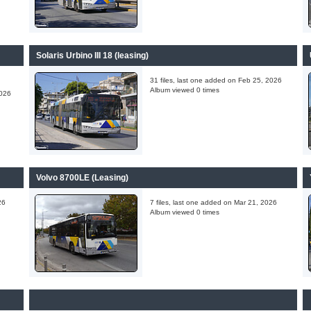
Solaris Urbino III 18 (leasing)
31 files, last one added on Feb 25, 2026
Album viewed 0 times
2026
Volvo 8700LE (Leasing)
26
7 files, last one added on Mar 21, 2026
Album viewed 0 times