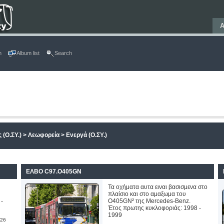
Α
n
Album list
Search
 (Ο.ΣΥ.)
>
Λεωφορεία
>
Ενεργά (Ο.ΣΥ.)
ΕΛΒΟ C97.O405GN
Τα οχήματα αυτα ειναι βασισμενα στο
πλαίσιο και στο αμαξωμα του
 -
O405GN² της Mercedes-Benz.
Έτος πρωτης κυκλοφοριάς: 1998 -
1999
026