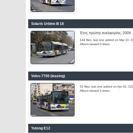
Solaris Urbino III 18
Έτος πρώτης κυκλφορίας: 2009
144 files, last one added on Mar 10, 
Album viewed 0 times
Volvo 7700 (leasing)
52 files, last one added on Apr 02, 20
Album viewed 0 times
Yutong E12