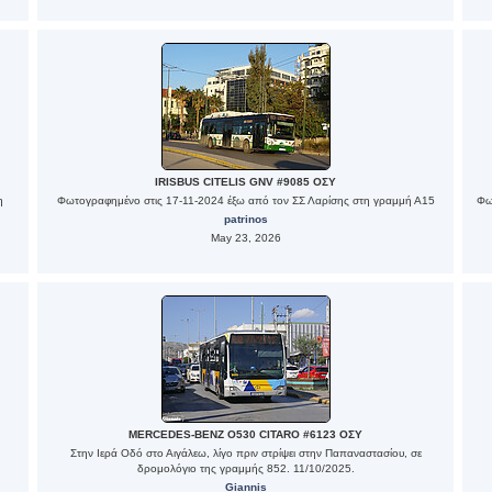
IRISBUS CITELIS GNV #9085 ΟΣΥ
η
Φωτογραφημένο στις 17-11-2024 έξω από τον ΣΣ Λαρίσης στη γραμμή Α15
Φω
patrinos
May 23, 2026
MERCEDES-BENZ O530 CITARO #6123 ΟΣΥ
Στην Ιερά Οδό στο Αιγάλεω, λίγο πριν στρίψει στην Παπαναστασίου, σε
δρομολόγιο της γραμμής 852. 11/10/2025.
Giannis