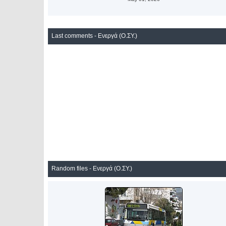
Last comments - Ενεργά (Ο.ΣΥ.)
Random files - Ενεργά (Ο.ΣΥ.)