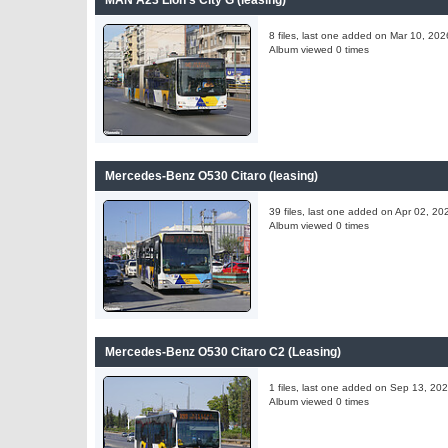
MAN A23 Lion's City G (leasing)
8 files, last one added on Mar 10, 202
Album viewed 0 times
Mercedes-Benz O530 Citaro (leasing)
39 files, last one added on Apr 02, 20
Album viewed 0 times
Mercedes-Benz O530 Citaro C2 (Leasing)
1 files, last one added on Sep 13, 20
Album viewed 0 times