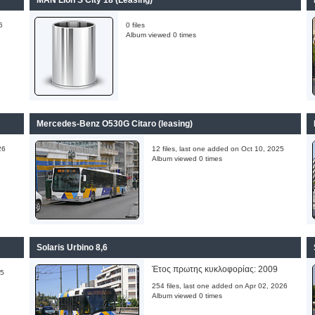
MAN Lion'S City 18 (Leasing)
6
0 files
Album viewed 0 times
Mercedes-Benz O530G Citaro (leasing)
26
12 files, last one added on Oct 10, 2025
Album viewed 0 times
Solaris Urbino 8,6
Έτος πρωτης κυκλοφορίας: 2009
25
254 files, last one added on Apr 02, 2026
Album viewed 0 times