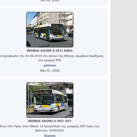
Jun 06, 2026
IRISBUS AGORA S #871 ΕΘΕΛ
τογραφημένο την 01-09-2010 στο κέντρο της Αθήνας λεωφόρο Ακαδημίας
στη γραμμή 856
patrinos
May 01, 2026
IRISBUS AGORA S #927 ΟΣΥ
Στην οδό Ήρας στην Νίκαια, σε δρομολόγιο της γραμμής 825 προς την
Νεάπολη. 20/9/2025.
Giannis