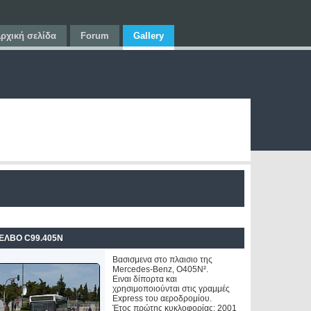
ρχική σελίδα
Forum
Gallery
ΕΛΒΟ C99.405N
Βασισμενα στο πλαισιο της
Mercedes-Benz, O405N².
Ειναι δίπορτα και
χρησιμοποιούνται στις γραμμές
Express του αεροδρομίου.
Έτος πρώτης κυκλοφορίας: 2001