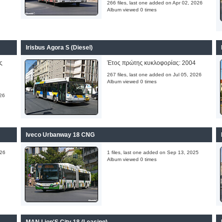
266 files, last one added on Apr 02, 2026
Album viewed 0 times
Irisbus Agora S (Diesel)
ς
Έτος πρώτης κυκλοφορίας: 2004
267 files, last one added on Jul 05, 2026
Album viewed 0 times
9
026
Iveco Urbanway 18 CNG
026
1 files, last one added on Sep 13, 2025
Album viewed 0 times