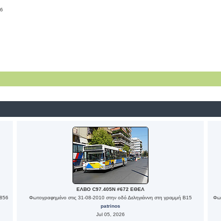
26
ΕΛΒΟ C97.405N #672 ΕΘΕΛ
ο856
Φωτογραφημένο στις 31-08-2010 στην οδό Δεληγιάννη στη γραμμή Β15
Φωτ
patrinos
Jul 05, 2026