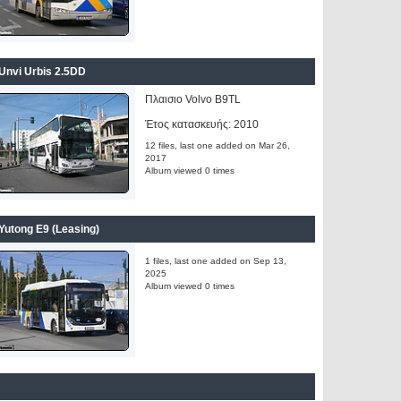
Unvi Urbis 2.5DD
Πλαισιο Volvo B9TL
Έτος κατασκευής: 2010
12 files, last one added on Mar 26,
2017
Album viewed 0 times
Yutong E9 (Leasing)
1 files, last one added on Sep 13,
2025
Album viewed 0 times