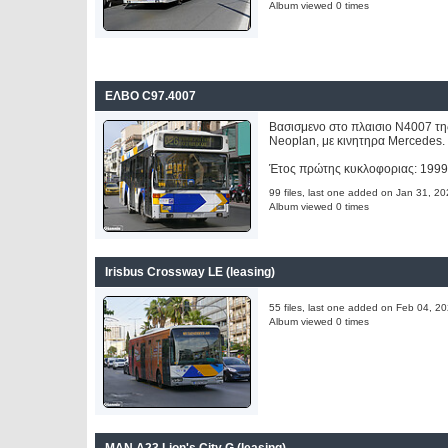
Album viewed 0 times
ΕΛΒΟ C97.4007
Βασισμενο στο πλαισιο Ν4007 τη
Neoplan, με κινητηρα Mercedes.
Έτος πρώτης κυκλοφοριας: 199
99 files, last one added on Jan 31, 2
Album viewed 0 times
Irisbus Crossway LE (leasing)
55 files, last one added on Feb 04, 2
Album viewed 0 times