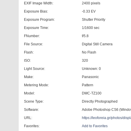
EXIF Image Width:
2400 pixels
Exposure Bias:
-0.33 EV
Exposure Program:
Shutter Priority
Exposure Time:
1/1600 sec
FNumber:
f/5.8
File Source:
Digital Still Camera
Flash:
No Flash
ISO:
320
Light Source:
Unknown: 0
Make:
Panasonic
Metering Mode:
Pattern
Model:
DMC-TZ100
Scene Type:
Directly Photographed
Software:
Adobe Photoshop CS6 (Windo
URL:
https://leoforeia.gr/photos/d
Favorites:
Add to Favorites