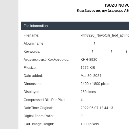
ISUZU NOV
Κατεβαίνοντας την λεωφόρο Αθ
File information
Filename:
khh8920_NovoCiti_leof_athino
Album name:
Giannis
/
Δήμος Χαϊδαρίου
Keywords:
ISUZU
/
NOVOCITI
/
ΔΗΜΟΣ
/
Αναγνωριστικό Κυκλοφορίας:
ΚΗΗ-8920
Filesize:
1272 KiB
Date added:
Mar 30, 2024
Dimensions:
2400 x 1800 pixels
Displayed:
259 times
Compressed Bits Per Pixel:
4
DateTime Original:
2022:05:07 12:44:13
Digital Zoom Ratio:
0
EXIF Image Height:
1800 pixels