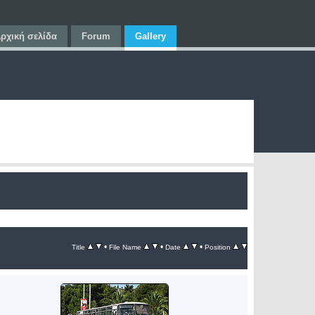
ρχική σελίδα
Forum
Gallery
•
•
•
Title
File Name
Date
Position