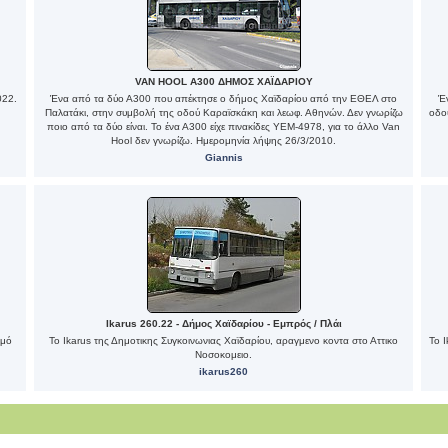
VAN HOOL A300 ΔΗΜΟΣ ΧΑΪΔΑΡΙΟΥ
022.
Ένα από τα δύο Α300 που απέκτησε ο δήμος Χαϊδαρίου από την ΕΘΕΛ στο
Έ
Παλατάκι, στην συμβολή της οδού Καραϊσκάκη και λεωφ. Αθηνών. Δεν γνωρίζω
οδο
ποιο από τα δύο είναι. Το ένα Α300 είχε πινακίδες ΥΕΜ-4978, για το άλλο Van
Hool δεν γνωρίζω. Ημερομηνία λήψης 26/3/2010.
Giannis
Ιkarus 260.22 - Δήμος Χαϊδαρίου - Εμπρός / Πλάι
θμό
Το Ιkarus της Δημοτικης Συγκοινωνιας Χαϊδαρίου, αραγμενο κοντα στο Αττικο
Το 
Νοσοκομειο.
ikarus260