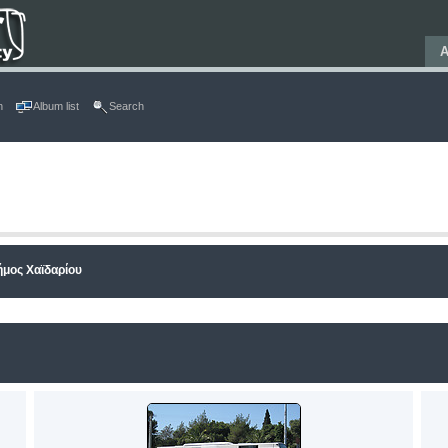
Α
n
Album list
Search
ήμος Χαϊδαρίου