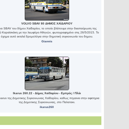
VOLVO SBAV 80 ΔΗΜΟΣ ΧΑΪΔΑΡΙΟΥ
να SBAV του δήμου Χαϊδαρίου, το οποίο βλέπουμε στην διασταύρωση της
ύ Καραϊσκάκη με την λεωφόρο Αθηνών, φωτογραφημένο στις 26/5/2015. Το
όχημα αυτό εκτελεί δρομολόγια στην δημοτική συγκοινωνία του δημου.
Giannis
Ιkarus 260.22 - Δήμος Χαϊδαρίου - Εμπρός / Πλάι
Ιkarus της Δημοτικης Συγκοινωνιας Χαϊδαρίου, καθως πηγαινει στην αφετηρια
της Δημοτικης Συγκοινωνιας, στο Παλατακι.
ikarus260