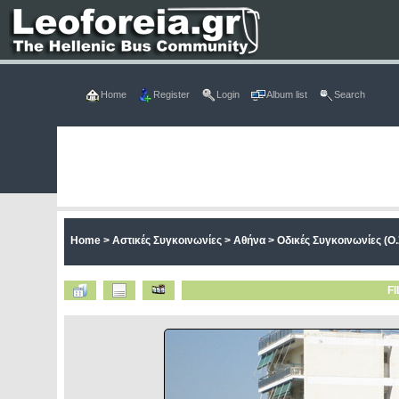
Home
Register
Login
Album list
Search
Home
>
Αστικές Συγκοινωνίες
>
Αθήνα
>
Οδικές Συγκοινωνίες (Ο.
FI