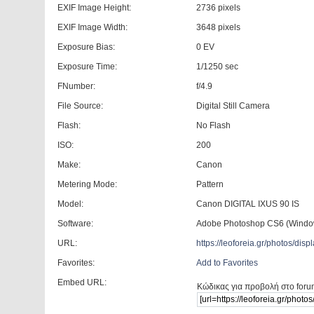
EXIF Image Height:
2736 pixels
EXIF Image Width:
3648 pixels
Exposure Bias:
0 EV
Exposure Time:
1/1250 sec
FNumber:
f/4.9
File Source:
Digital Still Camera
Flash:
No Flash
ISO:
200
Make:
Canon
Metering Mode:
Pattern
Model:
Canon DIGITAL IXUS 90 IS
Software:
Adobe Photoshop CS6 (Windo
URL:
https://leoforeia.gr/photos/d
Favorites:
Add to Favorites
Embed URL:
Κώδικας για προβολή στο foru