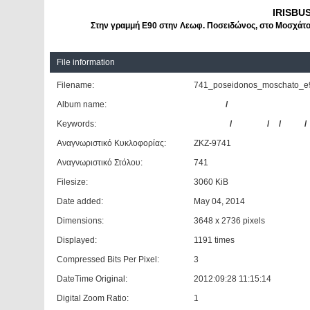
IRISBU
Στην γραμμή Ε90 στην Λεωφ. Ποσειδώνος, στο Μοσχάτο,
File information
Filename:
741_poseidonos_moschato_e9
Album name:
Giannis
/
Irisbus Agora S (Die
Keywords:
IRISBUS
/
AGORA
/
S
/
#741
/
Αναγνωριστικό Κυκλοφορίας:
ΖΚΖ-9741
Αναγνωριστικό Στόλου:
741
Filesize:
3060 KiB
Date added:
May 04, 2014
Dimensions:
3648 x 2736 pixels
Displayed:
1191 times
Compressed Bits Per Pixel:
3
DateTime Original:
2012:09:28 11:15:14
Digital Zoom Ratio:
1