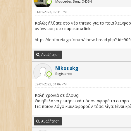
Modcedes-Benz O405Ν
01-01-2023, 07:31 PM
Καλώς ήλθατε στο νέο thread για το ποιά λεωφορε
ανάγνωση στο παρακάτω link:
https://leoforeia.gr/forum/showthread.php?tid=90
Αναζήτηση
Nikos skg
Registered
02-01-2023, 01:06 PM
Καλή χρονιά σε όλους!
Θα ήθελα να ρωτήσω κάτι όσον αφορά τα σιταρο.
Για ποιον λόγο κυκλοφορούν τόσα λίγα; Είναι κρ
Αναζήτηση