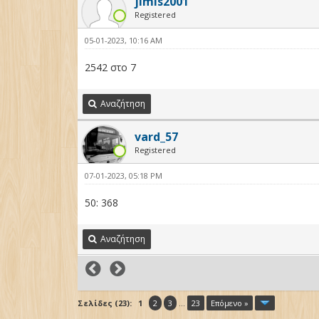
jimis2001
Registered
05-01-2023, 10:16 AM
2542 στο 7
Αναζήτηση
vard_57
Registered
07-01-2023, 05:18 PM
50: 368
Αναζήτηση
Σελίδες (23):
1
2
3
...
23
Επόμενο »