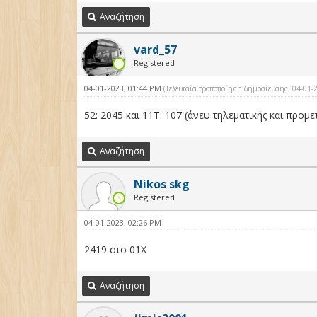
Αναζήτηση
vard_57
Registered
04-01-2023, 01:44 PM
(Τελευταία τροποποίηση δημοσίευσης: 04-01
52: 2045 και 11Τ: 107 (άνευ τηλεματικής και προμ
Αναζήτηση
Nikos skg
Registered
04-01-2023, 02:26 PM
2419 στο 01Χ
Αναζήτηση