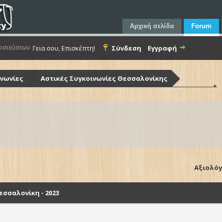
Αρχική σελίδα
Forum
οσιεύσεων
Γεια σου, Επισκέπτη!
Σύνδεση
Εγγραφή
ινωνίες
Αστικές Συγκοινωνίες Θεσσαλονίκης
ίκης (Ο.Α.Σ.Θ.)
Λεωφορεία Ο.Α.Σ.Θ. - Στόλος & Υποδομές
Θεσσαλονίκη - 2023
Αξιολόγ
σσαλονίκη - 2023