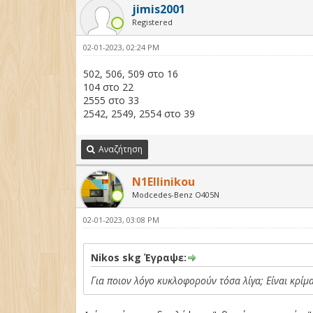
jimis2001
Registered
02-01-2023, 02:24 PM
502, 506, 509 στο 16
104 στο 22
2555 στο 33
2542, 2549, 2554 στο 39
Αναζήτηση
N1Ellinikou
Modcedes-Benz O405Ν
02-01-2023, 03:08 PM
Nikos skg Έγραψε:
Για ποιον λόγο κυκλοφορούν τόσα λίγα; Είναι κρίμ