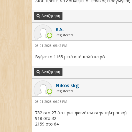
Διότι πρέπει να δουλέψει ο "εθνικός εισαγωγέας
Αναζήτηση
K.S.
Registered
03-01-2023, 05:42 PM
Βγήκε το 1165 μετά από πολύ καιρό
Αναζήτηση
Nikos skg
Registered
03-01-2023, 06:05 PM
782 στο 27 (το πρωί φαινόταν στην τηλεματικη)
918 στο 32
2159 στο 64