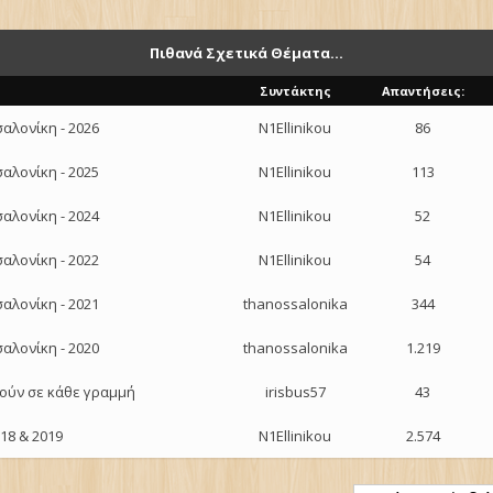
Πιθανά Σχετικά Θέματα...
Συντάκτης
Απαντήσεις:
αλονίκη - 2026
N1Ellinikou
86
αλονίκη - 2025
N1Ellinikou
113
αλονίκη - 2024
N1Ellinikou
52
αλονίκη - 2022
N1Ellinikou
54
αλονίκη - 2021
thanossalonika
344
αλονίκη - 2020
thanossalonika
1.219
ούν σε κάθε γραμμή
irisbus57
43
18 & 2019
N1Ellinikou
2.574