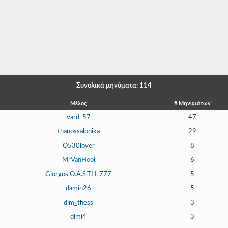
-
-
-
-
-
Συνολικά μηνύματα: 114
-
Μέλος
# Μηνυμάτων
vard_57
47
-
thanossalonika
29
-
O530lover
8
-
MrVanHool
6
Giorgos O.A.S.TH. 777
5
-
damin26
5
-
dim_thess
3
-
dimi4
3