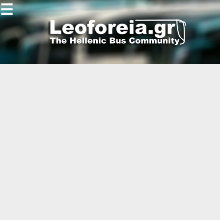
☰
Gallery
Open
Gallery
-
-
-
-
-
-
-
-