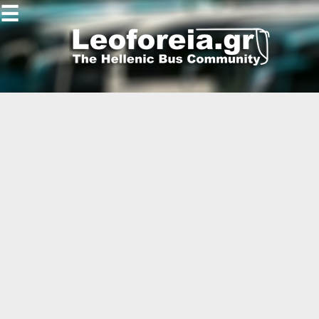
☰
Gallery
Open
Gallery
-
-
-
-
-
-
-
-