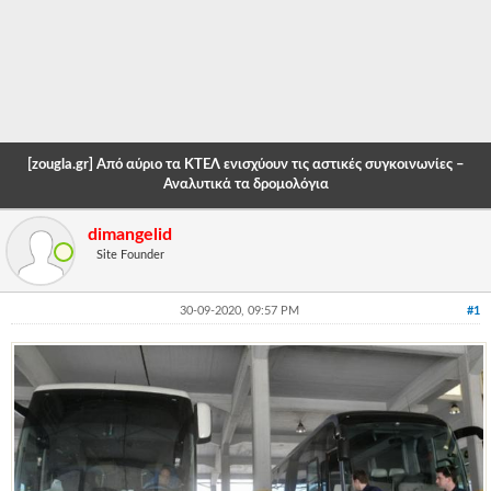
-
-
-
-
[zougla.gr] Από αύριο τα ΚΤΕΛ ενισχύουν τις αστικές συγκοινωνίες –
-
Αναλυτικά τα δρομολόγια
-
dimangelid
Site Founder
-
-
30-09-2020, 09:57 PM
#1
-
-
-
-