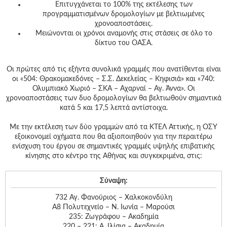
Επιτυγχάνεται το 100% της εκτέλεσης των
προγραμματισμένων δρομολογίων με βελτιωμένες
χρονοαποστάσεις.
Μειώνονται οι χρόνοι αναμονής στις στάσεις σε όλο το
δίκτυο του ΟΑΣΑ.
Οι πρώτες από τις εξήντα συνολικά γραμμές που ανατίθενται είναι
οι «504: Θρακομακεδόνες – Σ.Σ. Δεκελείας – Κηφισιά» και «740:
Ολυμπιακό Χωριό – ΣΚΑ – Αχαρναί – Αγ. Άννα». Οι
χρονοαποστάσεις των δυο δρομολογίων θα βελτιωθούν σημαντικά
κατά 5 και 17,5 λεπτά αντίστοιχα.
Με την εκτέλεση των δύο γραμμών από τα ΚΤΕΛ Αττικής, η ΟΣΥ
εξοικονομεί οχήματα που θα αξιοποιηθούν για την περαιτέρω
ενίσχυση του έργου σε σημαντικές γραμμές υψηλής επιβατικής
κίνησης στο κέντρο της Αθήνας και συγκεκριμένα, στις:
Σύναψη:
732 Αγ. Φανούριος – Χαλκοκονδύλη
Α8 Πολυτεχνείο – Ν. Ιωνία – Μαρούσι
235: Ζωγράφου – Ακαδημία
220 – 221: Α. Ιλίσια – Ακαδημία