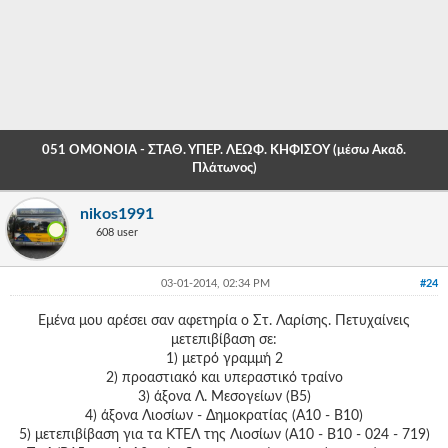
-
-
-
-
051 ΟΜΟΝΟΙΑ - ΣΤΑΘ. ΥΠΕΡ. ΛΕΩΦ. ΚΗΦΙΣΟΥ (μέσω Ακαδ.
-
Πλάτωνος)
-
nikos1991
608 user
-
-
03-01-2014, 02:34 PM
#24
-
Εμένα μου αρέσει σαν αφετηρία ο Στ. Λαρίσης. Πετυχαίνεις
μετεπιβίβαση σε:
-
1) μετρό γραμμή 2
2) προαστιακό και υπεραστικό τραίνο
-
3) άξονα Λ. Μεσογείων (Β5)
-
4) άξονα Λιοσίων - Δημοκρατίας (Α10 - Β10)
5) μετεπιβίβαση για τα ΚΤΕΛ της Λιοσίων (Α10 - Β10 - 024 - 719)