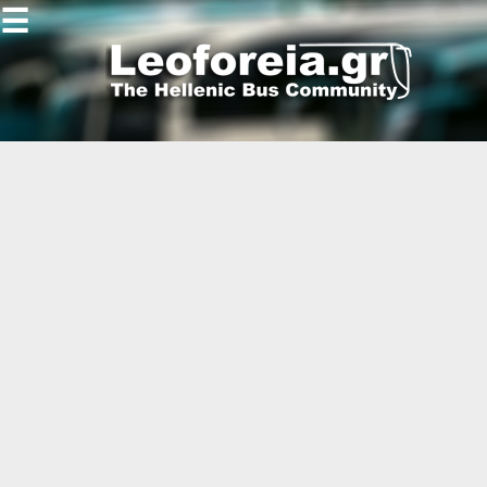
☰
Gallery
Open
Gallery
-
-
-
-
-
-
-
-