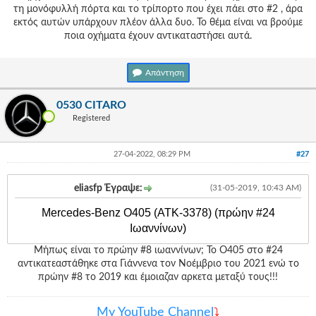
τη μονόφυλλή πόρτα και το τρίπορτο που έχει πάει στο #2 , άρα
εκτός αυτών υπάρχουν πλέον άλλα δυο. Το θέμα είναι να βρούμε
ποια οχήματα έχουν αντικαταστήσει αυτά.
Απάντηση
0530 CITARO
Registered
27-04-2022, 08:29 PM
#27
eliasfp Έγραψε:
(31-05-2019, 10:43 AM)
Μercedes-Benz Ο405 (ΑΤΚ-3378) (πρώην #24
Ιωαννίνων)
Μήπως είναι το πρώην #8 ιωαννίνων; Το Ο405 στο #24
αντικατεαστάθηκε στα Γιάννενα τον Νοέμβριο του 2021 ενώ το
πρώην #8 το 2019 και έμοιαζαν αρκετα μεταξύ τους!!!
Μy YouTube Channel
⤵