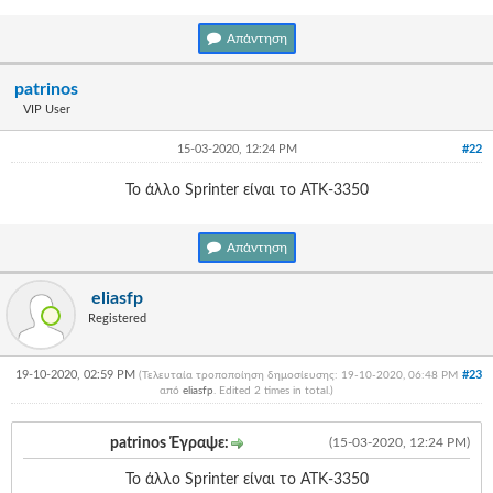
Γεια
σου,
Απάντηση
Επισκέπτη!
Σύνδεση
patrinos
VIP User
Εγγραφή
15-03-2020, 12:24 PM
#22
Το άλλο Sprinter είναι το ΑΤΚ-3350
Απάντηση
eliasfp
Registered
19-10-2020, 02:59 PM
#23
(Τελευταία τροποποίηση δημοσίευσης: 19-10-2020, 06:48 PM
από
eliasfp
. Edited 2 times in total.)
patrinos Έγραψε:
(15-03-2020, 12:24 PM)
Το άλλο Sprinter είναι το ΑΤΚ-3350