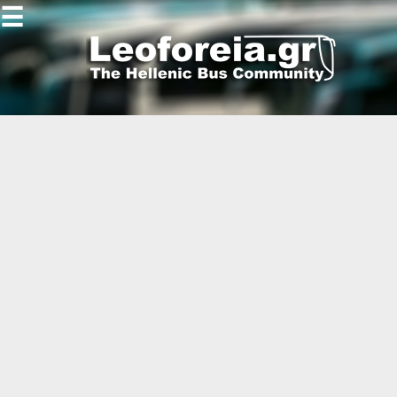
☰
Gallery
Open
Gallery
-
-
-
-
-
-
-
-