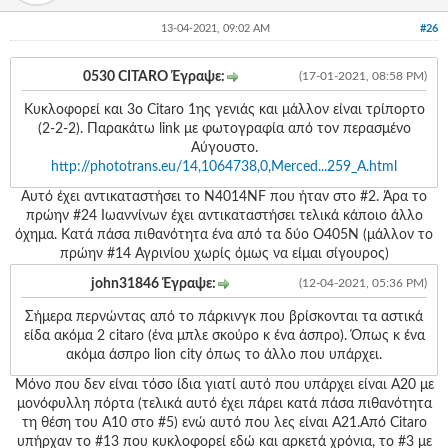
13-04-2021, 09:02 AM
#26
0530 CITARO Έγραψε:
(17-01-2021, 08:58 PM)
Κυκλοφορεί και 3ο Citaro 1ης γενιάς και μάλλον είναι τρίπορτο
(2-2-2). Παρακάτω link με φωτογραφία από τον περασμένο
Αύγουστο.
http://phototrans.eu/14,1064738,0,Merced...259_A.html
Αυτό έχει αντικαταστήσει το N4014NF που ήταν στο #2. Άρα το
πρώην #24 Ιωαννίνων έχει αντικαταστήσει τελικά κάποιο άλλο
όχημα. Κατά πάσα πιθανότητα ένα από τα δύο O405N (μάλλον το
πρώην #14 Αγρινίου χωρίς όμως να είμαι σίγουρος)
john31846 Έγραψε:
(12-04-2021, 05:36 PM)
Σήμερα περνώντας από το πάρκινγκ που βρίσκονται τα αστικά
είδα ακόμα 2 citaro (ένα μπλε σκούρο κ ένα άσπρο). Όπως κ ένα
ακόμα άσπρο lion city όπως το άλλο που υπάρχει.
Μόνο που δεν είναι τόσο ίδια γιατί αυτό που υπάρχει είναι A20 με
μονόφυλλη πόρτα (τελικά αυτό έχει πάρει κατά πάσα πιθανότητα
τη θέση του A10 στο #5) ενώ αυτό που λες είναι A21.Από Citaro
υπήρχαν το #13 που κυκλοφορεί εδώ και αρκετά χρόνια, το #3 με