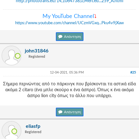
http://phototrans.eu/14,1064738,0,Merced...259_A.html
Μy YouTube Channel
⤵
https://www.youtube.com/channel/UCzmVGxq...Pku4v9jXaw
Απάντηση
john31846
Registered
12-04-2021, 05:36 PM
#25
Σήμερα περνώντας από το πάρκινγκ που βρίσκονται τα αστικά είδα
ακόμα 2 citaro (ένα μπλε σκούρο κ ένα άσπρο). Όπως κ ένα ακόμα
άσπρο lion city όπως το άλλο που υπάρχει.
Απάντηση
eliasfp
Registered