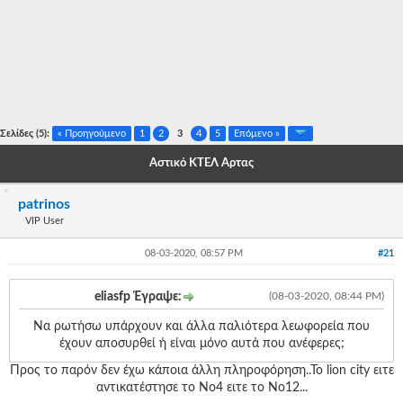
-
-
-
-
Σελίδες (5):
« Προηγούμενο
1
2
3
4
5
Επόμενο »
-
Αστικό ΚΤΕΛ Άρτας
-
patrinos
-
VIP User
-
08-03-2020, 08:57 PM
#21
-
eliasfp Έγραψε:
(08-03-2020, 08:44 PM)
-
Να ρωτήσω υπάρχουν και άλλα παλιότερα λεωφορεία που
-
έχουν αποσυρθεί ή είναι μόνο αυτά που ανέφερες;
Προς το παρόν δεν έχω κάποια άλλη πληροφόρηση..Το lion city ειτε
-
αντικατέστησε το Νο4 ειτε το Νο12...