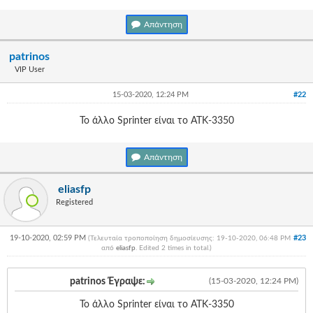
Γεια
σου,
Απάντηση
Επισκέπτη!
Σύνδεση
patrinos
VIP User
Εγγραφή
15-03-2020, 12:24 PM
#22
Το άλλο Sprinter είναι το ΑΤΚ-3350
Απάντηση
eliasfp
Registered
19-10-2020, 02:59 PM
#23
(Τελευταία τροποποίηση δημοσίευσης: 19-10-2020, 06:48 PM
από
eliasfp
. Edited 2 times in total.)
patrinos Έγραψε:
(15-03-2020, 12:24 PM)
Το άλλο Sprinter είναι το ΑΤΚ-3350