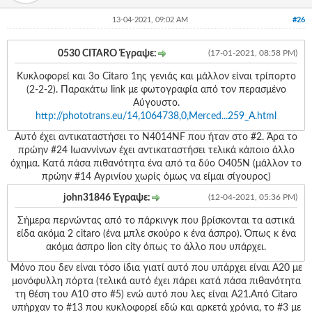
13-04-2021, 09:02 AM
#26
0530 CITARO Έγραψε:
(17-01-2021, 08:58 PM)
Κυκλοφορεί και 3ο Citaro 1ης γενιάς και μάλλον είναι τρίπορτο
(2-2-2). Παρακάτω link με φωτογραφία από τον περασμένο
Αύγουστο.
http://phototrans.eu/14,1064738,0,Merced...259_A.html
Αυτό έχει αντικαταστήσει το N4014NF που ήταν στο #2. Άρα το
πρώην #24 Ιωαννίνων έχει αντικαταστήσει τελικά κάποιο άλλο
όχημα. Κατά πάσα πιθανότητα ένα από τα δύο O405N (μάλλον το
πρώην #14 Αγρινίου χωρίς όμως να είμαι σίγουρος)
john31846 Έγραψε:
(12-04-2021, 05:36 PM)
Σήμερα περνώντας από το πάρκινγκ που βρίσκονται τα αστικά
είδα ακόμα 2 citaro (ένα μπλε σκούρο κ ένα άσπρο). Όπως κ ένα
ακόμα άσπρο lion city όπως το άλλο που υπάρχει.
Μόνο που δεν είναι τόσο ίδια γιατί αυτό που υπάρχει είναι A20 με
μονόφυλλη πόρτα (τελικά αυτό έχει πάρει κατά πάσα πιθανότητα
τη θέση του A10 στο #5) ενώ αυτό που λες είναι A21.Από Citaro
υπήρχαν το #13 που κυκλοφορεί εδώ και αρκετά χρόνια, το #3 με