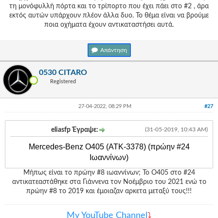
τη μονόφυλλή πόρτα και το τρίπορτο που έχει πάει στο #2 , άρα
εκτός αυτών υπάρχουν πλέον άλλα δυο. Το θέμα είναι να βρούμε
ποια οχήματα έχουν αντικαταστήσει αυτά.
Απάντηση
0530 CITARO
Registered
27-04-2022, 08:29 PM
#27
eliasfp Έγραψε:
(31-05-2019, 10:43 AM)
Μercedes-Benz Ο405 (ΑΤΚ-3378) (πρώην #24
Ιωαννίνων)
Μήπως είναι το πρώην #8 ιωαννίνων; Το Ο405 στο #24
αντικατεαστάθηκε στα Γιάννενα τον Νοέμβριο του 2021 ενώ το
πρώην #8 το 2019 και έμοιαζαν αρκετα μεταξύ τους!!!
Μy YouTube Channel
⤵