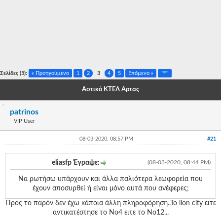
-
-
-
-
Σελίδες (5):
« Προηγούμενο
1
2
3
4
5
Επόμενο »
-
Αστικό ΚΤΕΛ Άρτας
-
patrinos
-
VIP User
-
08-03-2020, 08:57 PM
#21
-
eliasfp Έγραψε:
(08-03-2020, 08:44 PM)
-
Να ρωτήσω υπάρχουν και άλλα παλιότερα λεωφορεία που
-
έχουν αποσυρθεί ή είναι μόνο αυτά που ανέφερες;
Προς το παρόν δεν έχω κάποια άλλη πληροφόρηση..Το lion city ειτε
-
αντικατέστησε το Νο4 ειτε το Νο12...