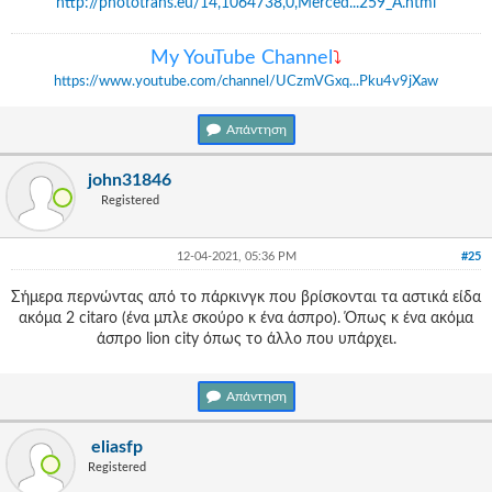
http://phototrans.eu/14,1064738,0,Merced...259_A.html
Μy YouTube Channel
⤵
https://www.youtube.com/channel/UCzmVGxq...Pku4v9jXaw
Απάντηση
john31846
Registered
12-04-2021, 05:36 PM
#25
Σήμερα περνώντας από το πάρκινγκ που βρίσκονται τα αστικά είδα
ακόμα 2 citaro (ένα μπλε σκούρο κ ένα άσπρο). Όπως κ ένα ακόμα
άσπρο lion city όπως το άλλο που υπάρχει.
Απάντηση
eliasfp
Registered