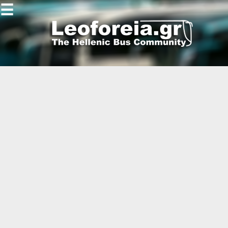
☰
Gallery
Open
Gallery
-
-
-
-
-
-
-
-