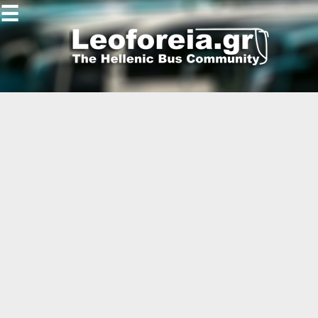
☰
Gallery
Open
Gallery
-
-
-
-
-
-
-
-