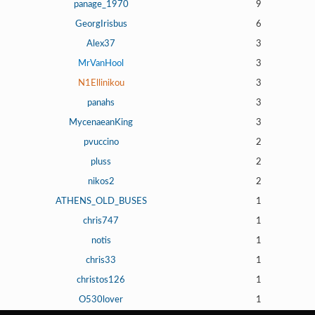
Γεια
panage_1970
9
σου,
GeorgIrisbus
6
Επισκέπτη!
Alex37
3
Σύνδεση
MrVanHool
3
N1Ellinikou
3
Εγγραφή
panahs
3
MycenaeanKing
3
pvuccino
2
pluss
2
nikos2
2
ATHENS_OLD_BUSES
1
chris747
1
notis
1
chris33
1
christos126
1
O530lover
1