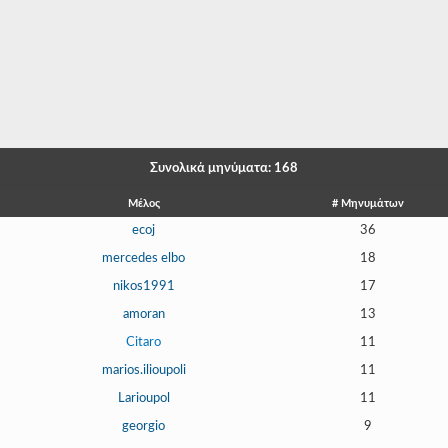
-
-
-
-
-
Συνολικά μηνύματα: 168
-
Μέλος
# Μηνυμάτων
ecoj
36
-
mercedes elbo
18
-
nikos1991
17
-
amoran
13
Citaro
11
-
marios.ilioupoli
11
-
Larioupol
11
-
georgio
9