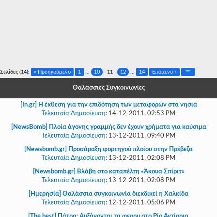
-
-
-
-
Σελίδες (14):
« Προηγούμενο
1
...
10
11
12
...
14
Επόμενο »
-
Θαλάσσιες Συγκοινωνίες
-
[In.gr] Η έκθεση για την επιδότηση των μεταφορών στα νησιά
Τελευταία Δημοσίευση
:
14-12-2011, 02:53 PM
-
[NewsBomb] Πλοία άγονης γραμμής δεν έχουν χρήματα για καύσιμα
-
Τελευταία Δημοσίευση
:
13-12-2011, 09:40 PM
-
[Newsbomb.gr] Προσάραξη φορτηγού πλοίου στην Πρέβεζα
Τελευταία Δημοσίευση
:
13-12-2011, 02:08 PM
-
[Newsbomb.gr] Βλάβη στο καταπέλτη «Άκουα Σπίριτ»
Τελευταία Δημοσίευση
:
13-12-2011, 02:08 PM
-
[Ημερησία] Θαλάσσια συγκοινωνία διεκδικεί η Χαλκίδα
-
Τελευταία Δημοσίευση
:
12-12-2011, 05:06 PM
[The best] Πάτρα: Αυξάνονται τα φερρυ στο Ρίο Αντίρριο.