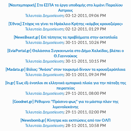
[Ναυτεμπορική] Στο ΕΣΠΑ τα έργα υποδομής στο λιμάνι Παραλίου
Αστρους
Τελευταία Δημοσίευση
:
03-12-2011, 09:06 PM
[Έθνος] Στόχος να γίνει το Ηράκλειο Κρήτης «κόμβος κρουαζιέρας»
Τελευταία Δημοσίευση
:
02-12-2011, 01:29 PM
[NewsBeast.gr] Επί τάπητος τα προβλήματα στην ακτοπλοΐα
Τελευταία Δημοσίευση
:
30-11-2011, 10:26 PM
[EviaPortal.gr] Θαλάσσια Συγκοινωνία στο Δήμο Χαλκίδας, βλέπει ο
Θ.Γιαννούκος
Τελευταία Δημοσίευση
:
30-11-2011, 10:15 PM
[Madata.gr] Βόλος: "Ανάσα" στον τουρισμό δίνουν τα κρουαζιερόπλοια
Τελευταία Δημοσίευση
:
30-11-2011, 09:34 PM
[In.gr] Έως έξι ένοπλοι σε ελληνικά εμπορικά πλοία για την πάταξη της
πειρατείας
Τελευταία Δημοσίευση
:
29-11-2011, 08:00 PM
[Goodnet.gr] Ρέθυμνο: "Πράσινο φως" για το μάστερ πλαν της
λιμενολεκάνης
Τελευταία Δημοσίευση
:
29-11-2011, 02:00 PM
[Newsbomb.gr] Κίνητρα και εκπτώσεις από τον ΟΛΠ
Τελευταία Δημοσίευση
:
28-11-2011, 10:58 PM