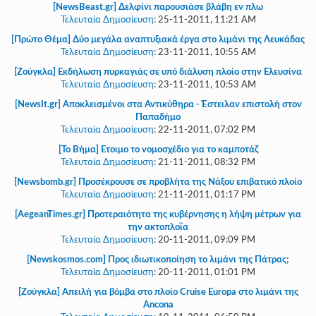
[NewsBeast.gr] Δελφίνι παρουσιάσε βλάβη εν πλω
Τελευταία Δημοσίευση
:
25-11-2011, 11:21 AM
[Πρώτο Θέμα] Δύο μεγάλα αναπτυξιακά έργα στο λιμάνι της Λευκάδας
Τελευταία Δημοσίευση
:
23-11-2011, 10:55 AM
[Ζούγκλα] Εκδήλωση πυρκαγιάς σε υπό διάλυση πλοίο στην Ελευσίνα
Τελευταία Δημοσίευση
:
23-11-2011, 10:53 AM
[NewsIt.gr] Αποκλεισμένοι στα Αντικύθηρα - Έστειλαν επιστολή στον
Παπαδήμο
Τελευταία Δημοσίευση
:
22-11-2011, 07:02 PM
[Το Βήμα] Ετοιμο το νομοσχέδιο για το καμποτάζ
Τελευταία Δημοσίευση
:
21-11-2011, 08:32 PM
[Newsbomb.gr] Προσέκρουσε σε προβλήτα της Νάξου επιβατικό πλοίο
Τελευταία Δημοσίευση
:
21-11-2011, 01:17 PM
[AegeanTimes.gr] Προτεραιότητα της κυβέρνησης η λήψη μέτρων για
την ακτοπλοΐα
Τελευταία Δημοσίευση
:
20-11-2011, 09:09 PM
[Newskosmos.com] Προς ιδιωτικοποίηση το λιμάνι της Πάτρας;
Τελευταία Δημοσίευση
:
20-11-2011, 01:01 PM
[Ζούγκλα] Απειλή για βόμβα στο πλοίο Cruise Europa στο λιμάνι της
Ancona