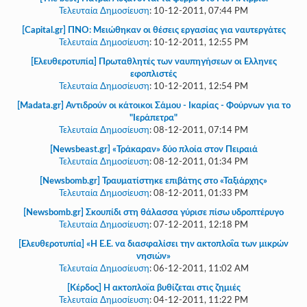
Γεια
Τελευταία Δημοσίευση
:
10-12-2011, 07:44 PM
σου,
Επισκέπτη!
[Capital.gr] ΠΝΟ: Μειώθηκαν οι θέσεις εργασίας για ναυτεργάτες
Τελευταία Δημοσίευση
:
10-12-2011, 12:55 PM
Σύνδεση
[Ελευθεροτυπία] Πρωταθλητές των ναυπηγήσεων οι Ελληνες
εφοπλιστές
Εγγραφή
Τελευταία Δημοσίευση
:
10-12-2011, 12:54 PM
[Madata.gr] Αντιδρούν οι κάτοικοι Σάμου - Ικαρίας - Φούρνων για το
"Ιεράπετρα"
Τελευταία Δημοσίευση
:
08-12-2011, 07:14 PM
[Newsbeast.gr] «Τράκαραν» δύο πλοία στον Πειραιά
Τελευταία Δημοσίευση
:
08-12-2011, 01:34 PM
[Newsbomb.gr] Τραυματίστηκε επιβάτης στο «Ταξιάρχης»
Τελευταία Δημοσίευση
:
08-12-2011, 01:33 PM
[Newsbomb.gr] Σκουπίδι στη θάλασσα γύρισε πίσω υδροπτέρυγο
Τελευταία Δημοσίευση
:
07-12-2011, 12:18 PM
[Ελευθεροτυπία] «Η Ε.Ε. να διασφαλίσει την ακτοπλοΐα των μικρών
νησιών»
Τελευταία Δημοσίευση
:
06-12-2011, 11:02 AM
[Κέρδος] Η ακτοπλοϊα βυθίζεται στις ζημιές
Τελευταία Δημοσίευση
:
04-12-2011, 11:22 PM