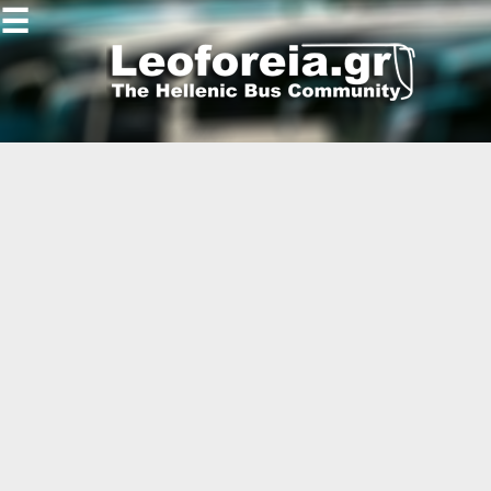
☰
Gallery
Open
Gallery
-
-
-
-
-
-
-
-