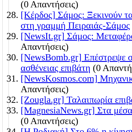
(0 Απαντήσεις)
[Κέρδος] Σάμος: Ξεκινούν 
στη γραμμή Πειραιάς-Σάμος
[NewsIt.gr] Σάμος: Μεταφέρ
Απαντήσεις)
[NewsBomb.gr] Επέστρεψε σ
ασθένειας επιβάτη
(0 Απαντή
[NewsKosmos.com] Μηχανικ
Απαντήσεις)
[Zougla.gr] Ταλαιπωρία επι
[MagnesiaNews.gr] Στα μέσα
(0 Απαντήσεις)
[Η Ροδιακή] Στο 6% η κίνησ