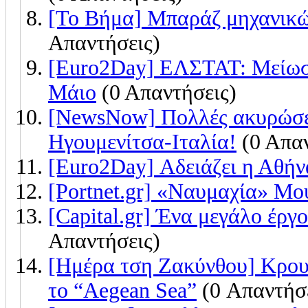
[Το Βήμα] Μπαράζ μηχανικώ
Απαντήσεις)
[Euro2Day] ΕΛΣΤΑΤ: Μείωση
Μάιο
(0 Απαντήσεις)
[NewsNow] Πολλές ακυρώσει
Ηγουμενίτσα-Ιταλία!
(0 Απαν
[Euro2Day] Αδειάζει η Αθήν
[Portnet.gr] «Ναυμαχία» Μ
[Capital.gr] Ένα μεγάλο έργ
Απαντήσεις)
[Ημέρα τση Ζακύνθου] Κρου
το “Aegean Sea”
(0 Απαντήσε