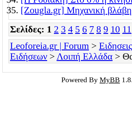
[Zougla.gr] Μηχανική βλάβη 
Σελίδες:
1
2
3
4
5
6
7
8
9
10
11
Leoforeia.gr | Forum
>
Ειδησει
Ειδήσεων
>
Λοιπή Ελλάδα
> Θα
Powered By
MyBB
1.8