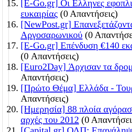
[E-Go.gr] Οι Ελληνες εφοπλι
ευκαιρίας
(0 Απαντήσεις)
[NewPost.gr] Επανεξετάζοντ
Αργοσαρωνικού
(0 Απαντήσε
[E-Go.gr] Επένδυση €140 εκα
(0 Απαντήσεις)
[Euro2Day] Άρχισαν τα δρομ
Απαντήσεις)
[Πρώτο Θέμα] Ελλάδα - Τουρ
Απαντήσεις)
[Ημερησία] 88 πλοία αγόρασα
αρχές του 2012
(0 Απαντήσει
[Capital.gr] ΟΛΠ: Επανάληψ