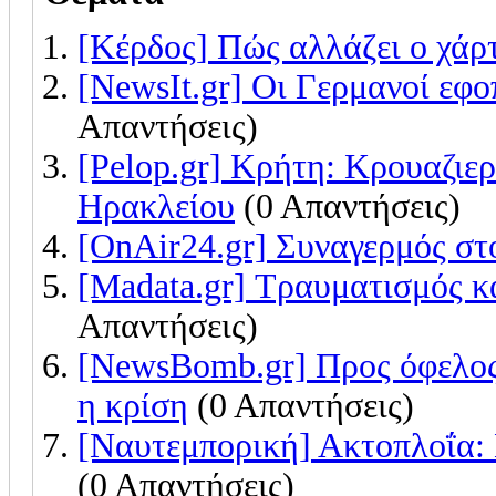
[Κέρδος] Πώς αλλάζει ο χάρ
[NewsIt.gr] Οι Γερμανοί εφο
Απαντήσεις)
[Pelop.gr] Κρήτη: Κρουαζιερ
Ηρακλείου
(0 Απαντήσεις)
[OnAir24.gr] Συναγερμός στ
[Madata.gr] Τραυματισμός κ
Απαντήσεις)
[NewsBomb.gr] Προς όφελος
η κρίση
(0 Απαντήσεις)
[Ναυτεμπορική] Ακτοπλοΐα: 
(0 Απαντήσεις)