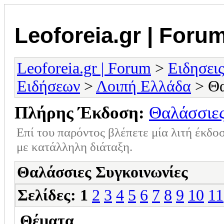
Leoforeia.gr | Foru
Leoforeia.gr | Forum
>
Ειδησει
Ειδήσεων
>
Λοιπή Ελλάδα
> Θα
Πλήρης Έκδοση:
Θαλάσσιες
Επί του παρόντος βλέπετε μία λιτή έκδο
με κατάλληλη διάταξη.
Θαλάσσιες Συγκοινωνίες
Σελίδες:
1
2
3
4
5
6
7
8
9
10
11
Θέματα