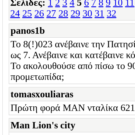
Σελίδες:
1
2
3
4
5
6
7
8
9
10
11
24
25
26
27
28
29
30
31
32
panos1b
Το 8(!)023 ανέβαινε την Πατησ
ως 7. Ανέβαινε και κατέβαινε κ
Το ακολουθούσε από πίσω το 90
προμετωπίδα;
tomasxouliaras
Πρώτη φορά MAN νταλίκα 6216
Man Lion's city