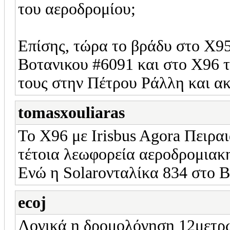
του αεροδρομίου;
Επίσης, τώρα το βράδυ στο Χ95
Βοτανικου #6091 και στο Χ96 τ
τους στην Πέτρου Ράλλη και ακ
tomasxouliaras
Το Χ96 με Irisbus Agora Πειραι
τέτοια λεωφορεία αεροδρομιακ
Ενώ η Solaroνταλίκα 834 στο 
ecoj
Λογικά η δρομολόγηση 12μετρω